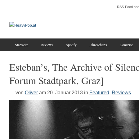
RSS-Feed abo
Startseite
Reviews
Spotify
Jahrescharts
Konzerte
Esteban’s, The Archive of Silen
Forum Stadtpark, Graz]
von
Oliver
am 20. Januar 2013
in
Featured
,
Reviews