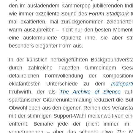
den im ausladendem Kammerpop jubilierenden Ind
wie immer exzellente Sound des
Forum Stadtpark
t
mal exaltierten, mal zurückgenommen zelebrierten
warm auszubreiten – nicht nur den besten Momenten
eine ausformulierte Opulenz inne, sie aber st
besonders eleganter Form aus.
In der künstlich herbeigeführten Backgroundverst
durch zahlreiche Facetten tummelndem Ge
detailreichen Formvollendung der Kompositio
eklatantesten Unterschiede zu dem
Indiepar
Frühwirth, der als
The Archive of Silence
auf
spartanischer Gitarrenuntermalung reduziert die B
Obwohl eben aus den eigenen Reihen des Veransta
mit der stimmigen Support-Wahl meilenweit von ein
entfernt: Beinahe jede der (nicht immer im 
vorgetragenen – aber das schadet etwa
The No