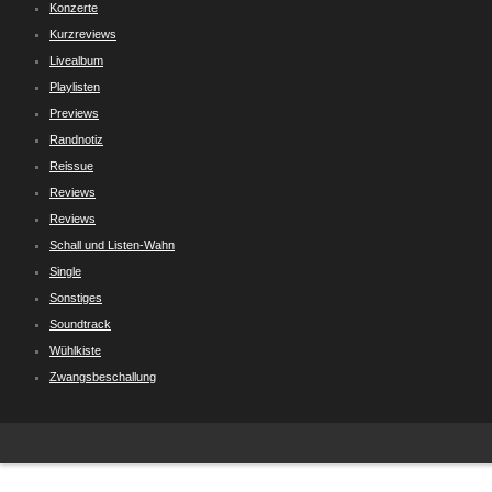
Konzerte
Kurzreviews
Livealbum
Playlisten
Previews
Randnotiz
Reissue
Reviews
Reviews
Schall und Listen-Wahn
Single
Sonstiges
Soundtrack
Wühlkiste
Zwangsbeschallung