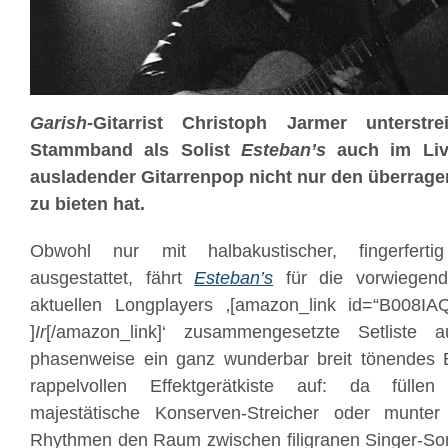
Garish-
Gitarrist Christoph Jarmer unterstre
Stammband als Solist
Esteban’s
auch im Liv
ausladender Gitarrenpop nicht nur den überragen
zu bieten hat.
Obwohl nur mit halbakustischer, fingerferti
ausgestattet, fährt
Esteban’s
für die vorwiegen
aktuellen Longplayers ‚[amazon_link id=“B008IA
]
Ir
[/amazon_link]‘ zusammengesetzte Setliste
phasenweise ein ganz wunderbar breit tönendes 
rappelvollen Effektgerätkiste auf: da füllen 
majestätische Konserven-Streicher oder munter
Rhythmen den Raum zwischen filigranen Singer-S