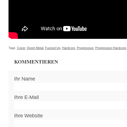
Tags:
Cover
,
Doom Metal
,
Fucked Up
,
Hardcore
,
Progressive
,
Progressive-Hardcore
KOMMENTIEREN
Ihr Name
Ihre E-Mail
Ihre Website