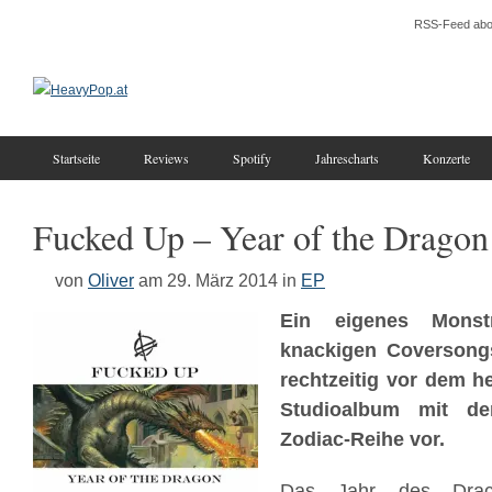
RSS-Feed abo
Startseite
Reviews
Spotify
Jahrescharts
Konzerte
Fucked Up – Year of the Dragon
von
Oliver
am 29. März 2014
in
EP
Ein eigenes Mons
knackigen Coverson
rechtzeitig vor dem h
Studioalbum mit der
Zodiac-Reihe vor.
Das Jahr des Drach