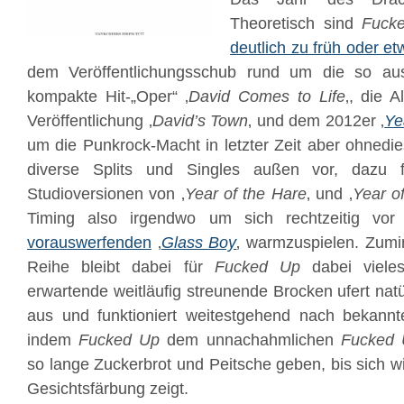
Theoretisch sind
Fuck
deutlich zu früh oder e
dem Veröffentlichungsschub rund um die so aus
kompakte Hit-„Oper“ ‚
David Comes to Life
‚, die 
Veröffentlichung ‚
David’s Town
‚ und dem 2012er ‚
Ye
um die Punkrock-Macht in letzter Zeit aber ohnedi
diverse Splits und Singles außen vor, dazu 
Studioversionen von ‚
Year of the Hare
‚ und ‚
Year o
Timing also irgendwo um sich rechtzeitig v
vorauswerfenden
‚
Glass Boy
‚ warmzuspielen. Zumin
Reihe bleibt dabei für
Fucked Up
dabei vieles
erwartende weitläufig streunende Brocken ufert na
aus und funktioniert weitestgehend nach bekannt
indem
Fucked Up
dem unnachahmlichen
Fucked 
so lange Zuckerbrot und Peitsche geben, bis sich w
Gesichtsfärbung zeigt.