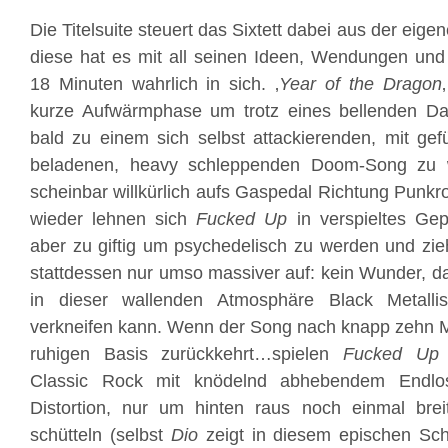
Die Titelsuite steuert das Sixtett dabei aus der eig
diese hat es mit all seinen Ideen, Wendungen und
18 Minuten wahrlich in sich. ‚
Year of the Dragon
kurze Aufwärmphase um trotz eines bellenden D
bald zu einem sich selbst attackierenden, mit ge
beladenen, heavy schleppenden Doom-Song zu 
scheinbar willkürlich aufs Gaspedal Richtung Punkr
wieder lehnen sich
Fucked Up
in verspieltes Gep
aber zu giftig um psychedelisch zu werden und zi
stattdessen nur umso massiver auf: kein Wunder, da
in dieser wallenden Atmosphäre Black Metallis
verkneifen kann. Wenn der Song nach knapp zehn M
ruhigen Basis zurückkehrt…spielen
Fucked Up
p
Classic Rock mit knödelnd abhebendem Endlos
Distortion, nur um hinten raus noch einmal brei
schütteln (selbst
Dio
zeigt in diesem epischen Sch