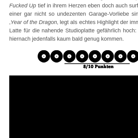
Fucked Up
tief in ihrem Herzen eben doch auch sur
einer gar nicht so undezenten Garage-Vorliebe si
‚
Year of the Dragon
‚ legt als echtes Highlight der im
Latte für die nahende Studioplatte gefährlich hoch
hiernach jedenfalls kaum bald genug kommen.