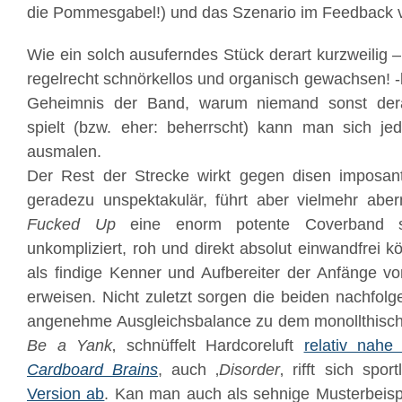
die Pommesgabel!) und das Szenario im Feedback v
Wie ein solch ausuferndes Stück derart kurzweilig 
regelrecht schnörkellos und organisch gewachsen! -
Geheimnis der Band, warum niemand sonst dera
spielt (bzw. eher: beherrscht) kann man sich 
ausmalen.
Der Rest der Strecke wirkt gegen disen imposante
geradezu unspektakulär, führt aber vielmehr abe
Fucked Up
eine enorm potente Coverband 
unkompliziert, roh und direkt absolut einwandfrei 
als findige Kenner und Aufbereiter der Anfänge v
erweisen. Nicht zuletzt sorgen die beiden nachfolg
angenehme Ausgleichsbalance zu dem monollthische
Be a Yank
‚ schnüffelt Hardcoreluft
relativ nahe
Cardboard Brains
, auch ‚
Disorder
‚ rifft sich spor
Version ab
. Kan man auch als sehnige Musterbeisp