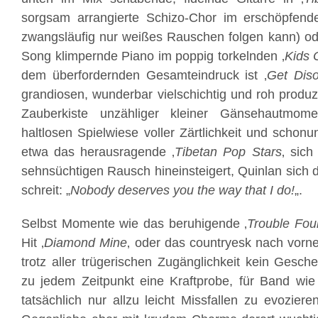
sorgsam arrangierte Schizo-Chor im erschöpfend
zwangsläufig nur weißes Rauschen folgen kann) od
Song klimpernde Piano im poppig torkelnden ‚
Kids 
dem überfordernden Gesamteindruck ist ‚
Get Dis
grandiosen, wunderbar vielschichtig und roh produz
Zauberkiste unzähliger kleiner Gänsehautmom
haltlosen Spielwiese voller Zärtlichkeit und schonu
etwa das herausragende ‚
Tibetan Pop Stars
‚ sich
sehnsüchtigen Rausch hineinsteigert, Quinlan sich 
schreit: „
Nobody deserves you the way that I do!
„.
Selbst Momente wie das beruhigende ‚
Trouble Fo
Hit ‚
Diamond Mine
‚ oder das countryesk nach vorne
trotz aller trügerischen Zugänglichkeit kein Gesche
zu jedem Zeitpunkt eine Kraftprobe, für Band wie
tatsächlich nur allzu leicht Missfallen zu evozier