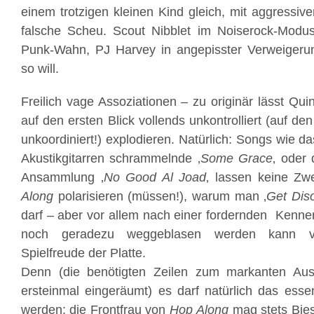
einem trotzigen kleinen Kind gleich, mit aggressiv
falsche Scheu. Scout Nibblet im Noiserock-Mod
Punk-Wahn, PJ Harvey in angepisster Verweiger
so will.
Freilich vage Assoziationen – zu originär lässt Qui
auf den ersten Blick vollends unkontrolliert (auf de
unkoordiniert!) explodieren. Natürlich: Songs wie d
Akustikgitarren schrammelnde ‚
Some Grace
‚ oder 
Ansammlung ‚
No Good Al Joad
‚ lassen keine Zw
Along
polarisieren (müssen!), warum man ‚
Get Dis
darf – aber vor allem nach einer fordernden Kennen
noch geradezu weggeblasen werden kann v
Spielfreude der Platte.
Denn (die benötigten Zeilen zum markanten Aus
ersteinmal eingeräumt) es darf natürlich das essen
werden: die Frontfrau von
Hop
Along
mag stets Bies