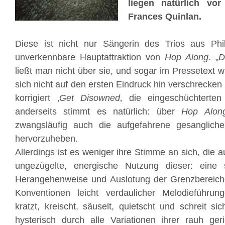
liegen natürlich vor
Frances Quinlan.
Diese ist nicht nur Sängerin des Trios aus Phi
unverkennbare Hauptattraktion von
Hop Along
. „
D
ließt man nicht über sie, und sogar im Pressetext 
sich nicht auf den ersten Eindruck hin verschrecken 
korrigiert ‚
Get Disowned
‚ die eingeschüchterten
anderseits stimmt es natürlich: über
Hop Alon
zwangsläufig auch die aufgefahrene gesanglich
hervorzuheben.
Allerdings ist es weniger ihre Stimme an sich, die a
ungezügelte, energische Nutzung dieser: eine
Herangehenweise und Auslotung der Grenzbereiche 
Konventionen leicht verdaulicher Melodieführung
kratzt, kreischt, säuselt, quietscht und schreit si
hysterisch durch alle Variationen ihrer rauh ge