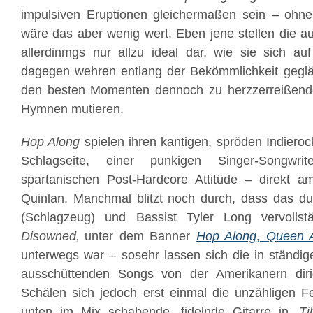
impulsiven Eruptionen gleichermaßen sein – ohn
wäre das aber wenig wert. Eben jene stellen die 
allerdinmgs nur allzu ideal dar, wie sie sich a
dagegen wehren entlang der Bekömmlichkeit geglät
den besten Momenten dennoch zu herzzerreißend
Hymnen mutieren.
Hop Along
spielen ihren kantigen, spröden Indieroc
Schlagseite, einer punkigen Singer-Songwri
spartanischen Post-Hardcore Attitüde – direkt 
Quinlan. Manchmal blitzt noch durch, dass das du
(Schlagzeug) und Bassist Tyler Long vervollstä
Disowned
‚ unter dem Banner
Hop Along
,
Queen A
unterwegs war – sosehr lassen sich die in ständig
ausschüttenden Songs von der Amerikanern diri
Schälen sich jedoch erst einmal die unzähligen F
unten im Mix schabende, fidelnde Gitarre in ‚
Ti