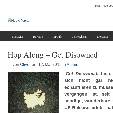
RSS-Feed abo
Startseite
Reviews
Spotify
Jahrescharts
Konzerte
Hop Along – Get Disowned
von
Oliver
am 12. Mai 2013
in
Album
‚
Get Disowned
‚ biet
sich nicht gar ni
echauffieren zu müsse
vergangen ist, seit 
schräge, wunderbare kl
US-Release erlebt hat