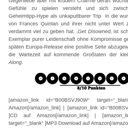
Gegenliebe aber mit krudem Charme derart wuchtig
Gefühle zu spielen versteht und sich zwis
Geheimtipp-Hype als unkaputtbarer Trip in die wun
von Frances Quinlan und ihrer nicht unter Wert
verdammt viel zu geben hat. ‚
Get Disowned
‚ ist sc
Exemplar purer Leidenschaft ohne Kompromisse 
späten Europa-Release eine positive Seite abzugewi
die Wartezeit auf kommende Großtaten der kle
Along
.
[amazon_link id=“B00BSVJ90W“ target=“_bl
Amazon[/amazon_link] | [amazon_link id=“B00BSV
]CD auf Amazon[/amazon_link] | [amazon_li
target=“_blank“ ]MP3 Download auf Amazon[/amazon