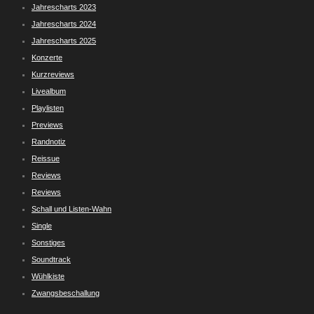
Jahrescharts 2023
Jahrescharts 2024
Jahrescharts 2025
Konzerte
Kurzreviews
Livealbum
Playlisten
Previews
Randnotiz
Reissue
Reviews
Reviews
Schall und Listen-Wahn
Single
Sonstiges
Soundtrack
Wühlkiste
Zwangsbeschallung