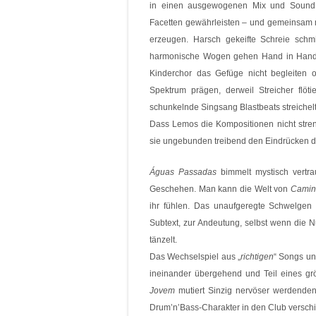
in einen ausgewogenen Mix und Sound 
Facetten gewährleisten – und gemeinsam 
erzeugen. Harsch gekeifte Schreie sch
harmonische Wogen gehen Hand in Hand,
Kinderchor das Gefüge nicht begleiten
Spektrum prägen, derweil Streicher flö
schunkelnde Singsang Blastbeats streichelt
Dass Lemos die Kompositionen nicht stren
sie ungebunden treibend den Eindrücken de
Águas Passadas
bimmelt mystisch vertra
Geschehen. Man kann die Welt von
Camin
ihr fühlen. Das unaufgeregte Schwelge
Subtext, zur Andeutung, selbst wenn die 
tänzelt.
Das Wechselspiel aus „
richtigen
“ Songs und
ineinander übergehend und Teil eines g
Jovem
mutiert Sinzig nervöser werdende
Drum’n’Bass-Charakter in den Club verschi