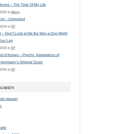
oone – The Time Of My Life
 2026 in
Album
vil – Unleveled
 2026 in
EP
g – Don’t Look at Me the Way a Dog Might
Your Leg
 2026 in
EP
st of Knives – Psycho, Adaptations of
Herrmann’s Original Score
 2026 in
EP
GORIEN
ish please!
n
arts