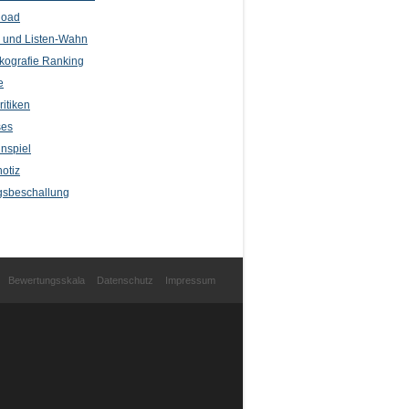
load
l und Listen-Wahn
kografie Ranking
e
itiken
ses
nspiel
otiz
sbeschallung
Bewertungsskala
Datenschutz
Impressum