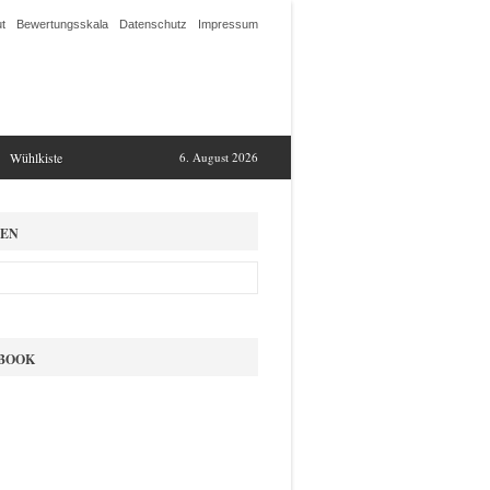
t
Bewertungsskala
Datenschutz
Impressum
Wühlkiste
6. August 2026
EN
BOOK