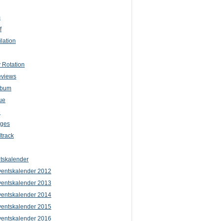
m
f
lation
 Rotation
eviews
lbum
ue
e
iges
track
tskalender
entskalender 2012
entskalender 2013
entskalender 2014
entskalender 2015
entskalender 2016