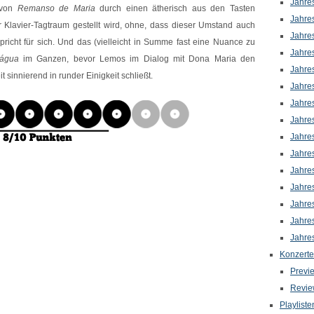
Jahre
 von
Remanso de Maria
durch einen ätherisch aus den Tasten
Jahre
Klavier-Tagtraum gestellt wird, ohne, dass dieser Umstand auch
Jahre
richt für sich. Und das (vielleicht in Summe fast eine Nuance zu
Jahre
água
im Ganzen, bevor Lemos im Dialog mit Dona Maria den
Jahre
 sinnierend in runder Einigkeit schließt.
Jahre
Jahre
Jahre
Jahre
Jahre
Jahre
Jahre
Jahre
Jahre
Jahre
Konzerte
Previ
Revie
Playliste