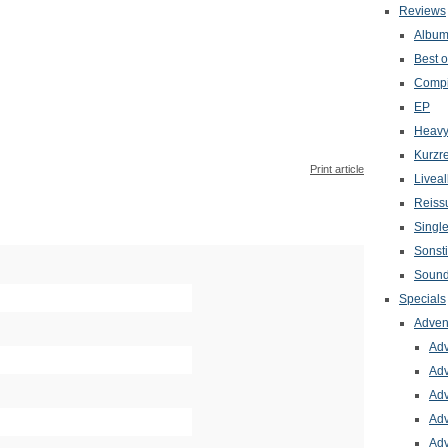
Reviews
Albu
Best o
Compi
EP
Heavy
Kurzr
Print article
Livea
Reiss
Singl
Sonst
Sound
Specials
Adven
Adv
Adv
Adv
Adv
Adv