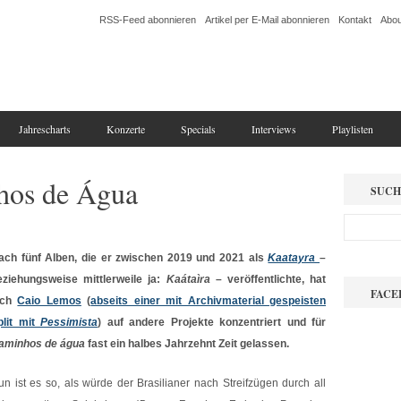
RSS-Feed abonnieren
Artikel per E-Mail abonnieren
Kontakt
Abou
Jahrescharts
Konzerte
Specials
Interviews
Playlisten
hos de Água
SUCH
ach fünf Alben, die er zwischen 2019 und 2021 als
Kaatayra
–
eziehungsweise mittlerweile ja:
Kaátaìra
– veröffentlichte, hat
FACE
ich
Caio Lemos
(
abseits einer mit Archivmaterial gespeisten
plit mit
Pessimista
) auf andere Projekte konzentriert und für
aminhos de água
fast ein halbes Jahrzehnt Zeit gelassen.
un ist es so, als würde der Brasilianer nach Streifzügen durch all