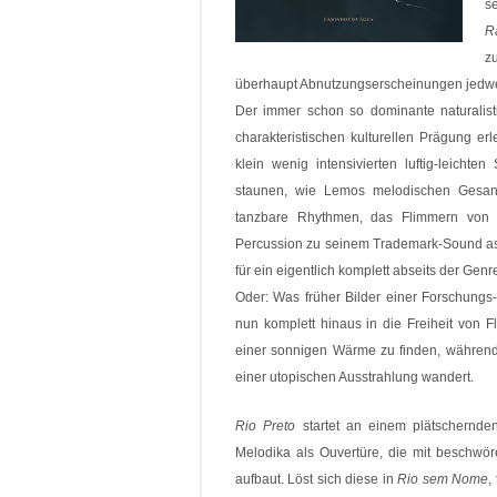
s
Ra
z
überhaupt Abnutzungserscheinungen jedwede
Der immer schon so dominante naturalis
charakteristischen kulturellen Prägung erl
klein wenig intensivierten luftig-leicht
staunen, wie Lemos melodischen Gesan
tanzbare Rhythmen, das Flimmern von w
Percussion zu seinem Trademark-Sound ass
für ein eigentlich komplett abseits der Ge
Oder: Was früher Bilder einer Forschungs-
nun komplett hinaus in die Freiheit von 
einer sonnigen Wärme zu finden, währen
einer utopischen Ausstrahlung wandert.
Rio Preto
startet an einem plätschernd
Melodika als Ouvertüre, die mit beschwö
aufbaut. Löst sich diese in
Rio sem Nome
,