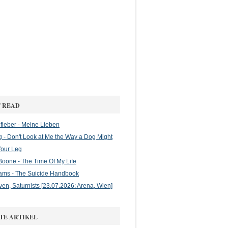
 READ
ieber - Meine Lieben
g - Don't Look at Me the Way a Dog Might
Your Leg
oone - The Time Of My Life
ams - The Suicide Handbook
en, Saturnists [23.07.2026: Arena, Wien]
TE ARTIKEL