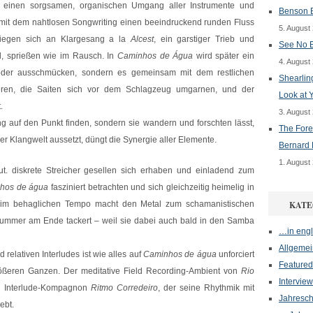
einen sorgsamen, organischen Umgang aller Instrumente und
Benson B
mit dem nahtlosen Songwriting einen beeindruckend runden Fluss
5. August
miegen sich an Klargesang a la
Alcest
, ein garstiger Trieb und
See No E
 sprießen wie im Rausch. In
Caminhos de Água
wird später ein
4. August
 oder ausschmücken, sondern es gemeinsam mit dem restlichen
Shearlin
tieren, die Saiten sich vor dem Schlagzeug umgarnen, und der
Look at 
.
3. August
g auf den Punkt finden, sondern sie wandern und forschten lässt,
The Fore
r Klangwelt aussetzt, düngt die Synergie aller Elemente.
Bernard 
1. August
ut. diskrete Streicher gesellen sich erhaben und einladend zum
hos de água
fasziniert betrachten und sich gleichzeitig heimelig in
n im behaglichen Tempo macht den Metal zum schamanistischen
KATE
Nummer am Ende tackert – weil sie dabei auch bald in den Samba
…in engl
Allgemei
 relativen Interludes ist wie alles auf
Caminhos de água
unforciert
Featured
rößeren Ganzen. Der meditative Field Recording-Ambient von
Rio
Interview
n Interlude-Kompagnon
Ritmo Corredeiro
, der seine Rhythmik mit
Jahresch
ebt.