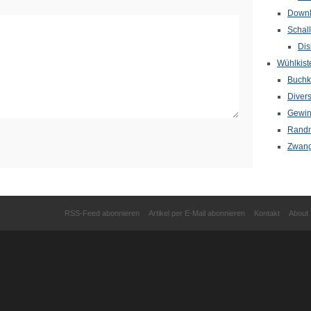
Down
Schal
Dis
Wühlkist
Buchkr
Diver
Gewin
Randn
Zwang
RSS-Feed abonnieren
Artikel per E-Mail abonnieren
Kontakt
About