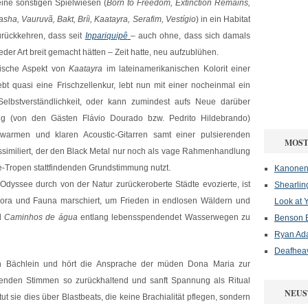
eine sonstigen Spielwiesen (
Born to Freedom, Extinction Remains,
sha, Vauruvã, Bakt, Bríi, Kaatayra, Serafim, Vestígio
) in ein Habitat
urückkehren, dass seit
Inpariquipê
– auch ohne, dass sich damals
r Art breit gemacht hätten – Zeit hatte, neu aufzublühen.
tische Aspekt von
Kaatayra
im lateinamerikanischen Kolorit einer
ebt quasi eine Frischzellenkur, lebt nun mit einer nocheinmal ein
en Selbstverständlichkeit, oder kann zumindest aufs Neue darüber
g (von den Gästen Flávio Dourado bzw. Pedrito Hildebrando)
armen und klaren Acoustic-Gitarren samt einer pulsierenden
MOST
imiliert, der den Black Metal nur noch als vage Rahmenhandlung
nre-Tropen stattfindenden Grundstimmung nutzt.
Kanonenf
Odyssee durch von der Natur zurückeroberte Städte evozierte, ist
Shearlin
Flora und Fauna marschiert, um Frieden in endlosen Wäldern und
Look at 
d
Caminhos de água
entlang lebensspendendet Wasserwegen zu
Benson B
Ryan Ad
Deafheav
en Bächlein und hört die Ansprache der müden Dona Maria zur
renden Stimmen so zurückhaltend und sanft Spannung als Ritual
NEUS
 tut sie dies über Blastbeats, die keine Brachialität pflegen, sondern