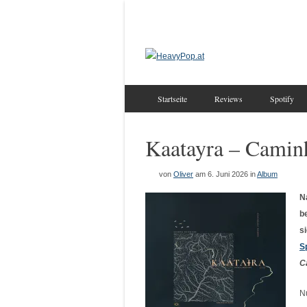
Startseite
Reviews
Spotify
Kaatayra – Camin
von
Oliver
am 6. Juni 2026
in
Album
N
b
s
S
C
N