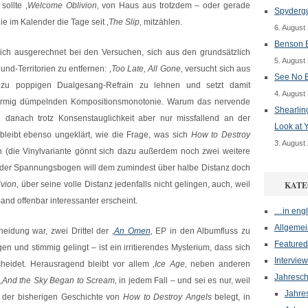
ollte ‚
Welcome Oblivion
‚ von Haus aus trotzdem – oder gerade
Spydergu
e im Kalender die Tage seit ‚
The Slip
‚ mitzählen.
6. August
Benson B
dlich ausgerechnet bei den Versuchen, sich aus den grundsätzlich
5. August
nd-Territorien zu entfernen: ‚
Too Late, All Gone
‚ versucht sich aus
See No E
ezu poppigen Dualgesang-Refrain zu lehnen und setzt damit
4. August
hförmig dümpelnden Kompositionsmonotonie. Warum das nervende
Shearlin
ch danach trotz Konsenstauglichkeit aber nur missfallend an der
Look at 
bleibt ebenso ungeklärt, wie die Frage, was sich
How to Destroy
3. August
n (die Vinylvariante gönnt sich dazu außerdem noch zwei weitere
nder Spannungsbogen will dem zumindest über halbe Distanz doch
vion
‚ über seine volle Distanz jedenfalls nicht gelingen, auch, weil
KATE
d offenbar interessanter erscheint.
…in engl
Allgemei
eidung war, zwei Drittel der ‚
An Omen
‚ EP in den Albumfluss zu
Featured
en und stimmig gelingt – ist ein irritierendes Mysterium, dass sich
Interview
eidet. Herausragend bleibt vor allem ‚
Ice Age
‚ neben anderen
Jahresch
‚
And the Sky Began to Scream
‚ in jedem Fall – und sei es nur, weil
Jahre
 der bisherigen Geschichte von
How to Destroy Angels
belegt, in