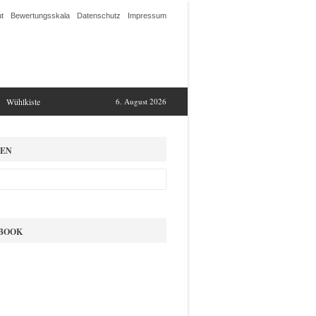
t
Bewertungsskala
Datenschutz
Impressum
Wühlkiste
6. August 2026
EN
BOOK