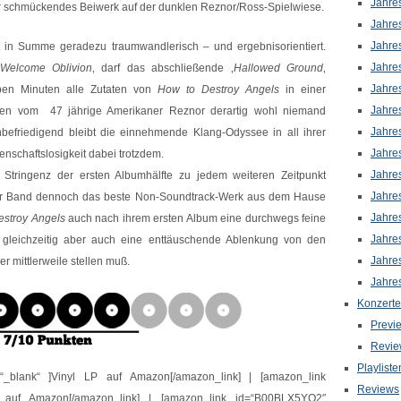
Jahre
r schmückendes Beiwerk auf der dunklen Reznor/Ross-Spielwiese.
Jahre
Jahre
t in Summe geradezu traumwandlerisch – und ergebnisorientiert.
Jahre
Welcome Oblivion
‚ darf das abschließende ‚
Hallowed Ground
‚
Jahre
ieben Minuten alle Zutaten von
How to Destroy Angels
in einer
Jahre
hen vom 47 jährige Amerikaner Reznor derartig wohl niemand
Jahre
nbefriedigend bleibt die einnehmende Klang-Odyssee in all ihrer
Jahre
nschaftslosigkeit dabei trotzdem.
Jahre
e Stringenz der ersten Albumhälfte zu jedem weiteren Zeitpunkt
Jahre
er Band dennoch das beste Non-Soundtrack-Werk aus dem Hause
Jahre
estroy Angels
auch nach ihrem ersten Album eine durchwegs feine
Jahre
 gleichzeitig aber auch eine enttäuschende Ablenkung von den
Jahre
r mittlerweile stellen muß.
Jahre
Konzerte
Previ
Revie
Playliste
“_blank“ ]Vinyl LP auf Amazon[/amazon_link] | [amazon_link
Reviews
 auf Amazon[/amazon_link] | [amazon_link id=“B00BLX5YO2″