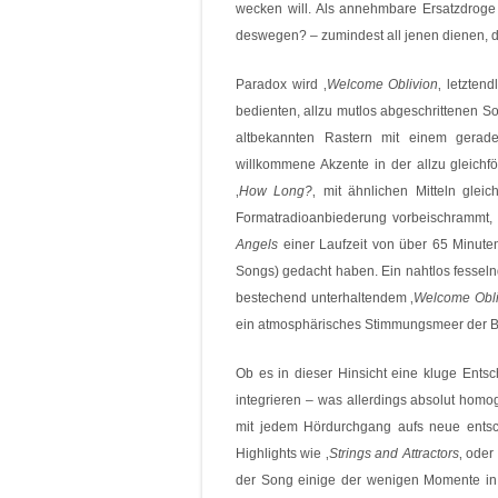
wecken will. Als annehmbare Ersatzdroge s
deswegen? – zumindest all jenen dienen, di
Paradox wird ‚
Welcome Oblivion
‚ letzten
bedienten, allzu mutlos abgeschrittenen Sou
altbekannten Rastern mit einem gerad
willkommene Akzente in der allzu gleic
‚
How Long?
‚ mit ähnlichen Mitteln glei
Formatradioanbiederung vorbeischrammt, 
Angels
einer Laufzeit von über 65 Minute
Songs) gedacht haben. Ein nahtlos fessel
bestechend unterhaltendem ‚
Welcome Obli
ein atmosphärisches Stimmungsmeer der Ban
Ob es in dieser Hinsicht eine kluge Entsch
integrieren – was allerdings absolut homog
mit jedem Hördurchgang aufs neue entsch
Highlights wie ‚
Strings and Attractors
‚ oder 
der Song einige der wenigen Momente in