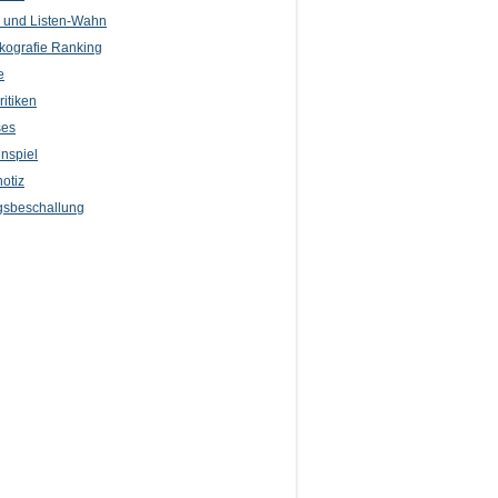
l und Listen-Wahn
kografie Ranking
e
itiken
ses
nspiel
otiz
sbeschallung