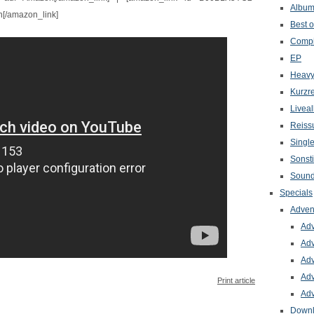
Albu
n[/amazon_link]
Best o
Compi
EP
Heavy
Kurzr
Livea
Reiss
Singl
Sonst
Sound
Specials
Adven
Adv
Adv
Adv
Adv
Print article
Adv
Down