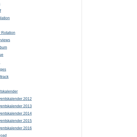
m
f
lation
 Rotation
eviews
lbum
ue
e
iges
track
tskalender
entskalender 2012
entskalender 2013
entskalender 2014
entskalender 2015
entskalender 2016
load