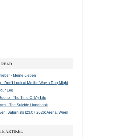
 READ
ieber - Meine Lieben
g - Don't Look at Me the Way a Dog Might
Your Leg
oone - The Time Of My Life
ams - The Suicide Handbook
en, Saturnists [23.07.2026: Arena, Wien]
TE ARTIKEL