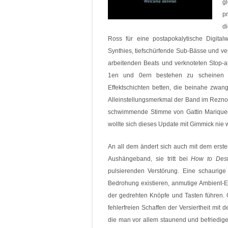
g
p
d
Ross für eine postapokalytische Digital
Synthies, tiefschürfende Sub-Bässe und v
arbeitenden Beats und verknoteten Stop-
1en und 0ern bestehen zu scheinen un
Effektschichten betten, die beinahe zwan
Alleinstellungsmerkmal der Band im Reznor-
schwimmende Stimme von Gattin Mariqueen
wollte sich dieses Update mit Gimmick nie
An all dem ändert sich auch mit dem erste
Aushängeband, sie tritt bei
How to Dest
pulsierenden Verstörung. Eine schaurig
Bedrohung existieren, anmutige Ambient-
der gedrehten Knöpfe und Tasten führen. G
fehlerfreien Schaffen der Versiertheit mit 
die man vor allem staunend und befriedige