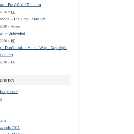
m – For A Child To Learn
 2026 in
EP
oone – The Time Of My Life
 2026 in
Album
vil – Unleveled
 2026 in
EP
g – Don’t Look at Me the Way a Dog Might
Your Leg
 2026 in
EP
GORIEN
ish please!
n
arts
scharts 2011