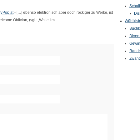
Schal
vyPop.at
- […] ebenso elektronisch aber doch rockiger zu Werke, ist
Dis
elcome Oblivion‚ (vgl.: ‚While I’m…
Wühlkist
Buchkr
Diver
Gewin
Randn
Zwang