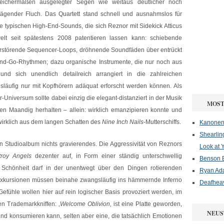
leichermaßen ausgelegter Segen wie weitaus deutlicher noch
rägender Fluch. Das Quartett stand schnell und ausnahmslos für
ie typischen High-End-Sounds, die sich Reznor mit Sidekick Atticus
welt seit spätestens 2008 patentieren lassen kann: schiebende
erstörende Sequencer-Loops, dröhnende Soundfäden über entrückt
and-Go-Rhythmen; dazu organische Instrumente, die nur noch aus
d sich unendlich detailreich arrangiert in die zahlreichen
gsläufig nur mit Kopfhörern adäquat erforscht werden können. Als
Universum sollte dabei einzig die elegant-distanziert in der Musik
MOST
 Maandig herhalten – allein: wirklich emanzipieren konnte und
 wirklich aus dem langen Schatten des
Nine Inch Nails
-Mutterschiffs.
Kanonenf
Shearlin
n Studioalbum nichts gravierendes. Die Aggressivität von Reznors
Look at 
roy Angels
dezenter auf, in Form einer ständig unterschwellig
Benson B
e Schönheit darf in der unentwegt über den Dingen rotierenden
Ryan Ad
Exkursionen müssen beinahe zwangsläufig ins hämmernde Inferno
Deafheav
efühle wollen hier auf rein logischer Basis provoziert werden, im
den Trademarkkniffen: ‚
Welcome Oblivion
‚ ist eine Platte geworden,
NEUS
nd konsumieren kann, selten aber eine, die tatsächlich Emotionen