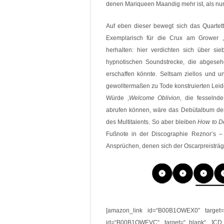
denen Mariqueen Maandig mehr ist, als nu
Auf eben dieser bewegt sich das Quartet
Exemplarisch für die Crux am Grower ‚
herhalten: hier verdichten sich über s
hypnotischen Soundstrecke, die abgese
erschaffen könnte. Seltsam ziellos und u
gewolltermaßen zu Tode konstruierten Leide
Würde ‚
Welcome Oblivion
‚ die fesselnd
abrufen können, wäre das Debütalbum d
des Multitalents. So aber bleiben
How to D
Fußnote in der Discographie Reznor’s –
Ansprüchen, denen sich der Oscarpreisträge
[amazon_link id=“B00B1OWEX0″ target=
id=“B00B1OWEVC“ target=“_blank“ ]CD