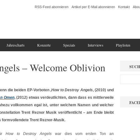
RSS-Feed abonnieren
Artikel per E-Mail abonnieren
Kontakt
Abou
Jahrescharts
Konzerte
Specials
Interviews
Playlisten
ngels – Welcome Oblivion
SUCH
enn die beiden EP-Vorboten ‚
How to Destroy Angels
‚ (2010) und
n Omen
‚ (2012) etwas verdeutlichten, dann dass es mittlerweile
FACE
ahezu vollkommen egal ist, unter welchem Namen und welcher
onstellation Trent Reznor Musik veröffentlicht – am Ende bleibt
s formvollendete Trent Reznor-Musik.
ür
How to Destroy Angels
war dies vom ersten Ton an