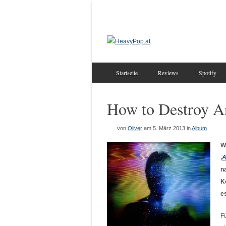
Startseite
Reviews
Spotify
How to Destroy A
von
Oliver
am 5. März 2013
in
Album
W
‚
A
n
K
e
F