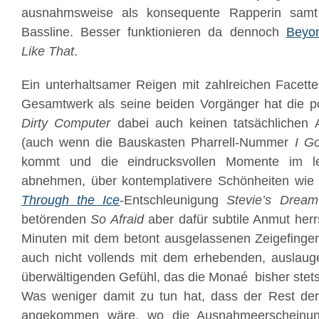
ausnahmsweise als konsequente Rapperin samt
Bassline. Besser funktionieren da dennoch
Beyo
Like That
.
Ein unterhaltsamer Reigen mit zahlreichen Facett
Gesamtwerk als seine beiden Vorgänger hat die po
Dirty Computer
dabei auch keinen tatsächlichen A
(auch wenn die Bauskasten Pharrell-Nummer
I Go
kommt und die eindrucksvollen Momente im letz
abnehmen, über kontemplativere Schönheiten wie
Through the Ice
-Entschleunigung
Stevie’s Drea
betörenden
So Afraid
aber dafür subtile Anmut herr
Minuten mit dem betont ausgelassenen Zeigefinge
auch nicht vollends mit dem erhebenden, auslau
überwältigenden Gefühl, das die Monaé bisher stets
Was weniger damit zu tun hat, dass der Rest der 
angekommen wäre, wo die Ausnahmeerscheinung