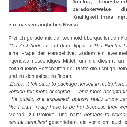
#metoo
, domestizie
paradoxerweise di
Knalligkeit ihres imp
ein massentaugliches Niveau.
Freilich gerade mit der technoid überquellenden 
The ArchAndroid
und dem flippigen
The Electric 
eine Frage der Perspektive. Zudem ein eventuel
irgendwo notwendiges Mittel, um die diesmal an s
zeitaktuellen Botschaften der Platte die richtige Re
und zu sich selbst zu finden.
„
Earlier it felt safer to package herself in metaphor
version felt more accepted — and more acceptable
The public, she explained, doesn’t really ‚know Ja
like I didn’t really have to be her because they wer
Monaé zu Protokoll und hat“
a homage to women
sexual identities
“ geschrieben, die vor allem auch e