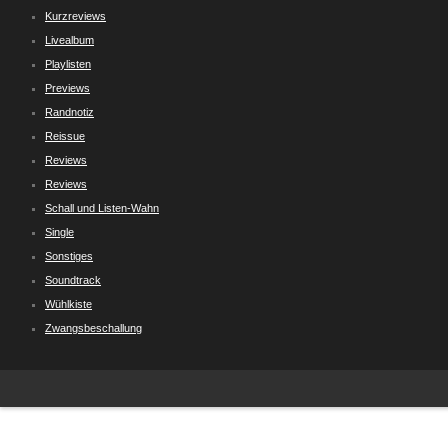
Kurzreviews
Livealbum
Playlisten
Previews
Randnotiz
Reissue
Reviews
Reviews
Schall und Listen-Wahn
Single
Sonstiges
Soundtrack
Wühlkiste
Zwangsbeschallung