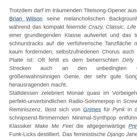
Trotzdem darf im träumenden Titelsong-Opener au
Brian Wilson
seine melancholischen Backgrounh
während das kompakt feiernde
Crazy, Classic, Life
einer grundlegenden Klasse aufwertet und das 
schnurstracks auf die verführerische Tanzfläche 
kaum fordernden, selbstzufriedenen Chorus auch 
Platte ist: Oft fehlt es dem beherrschten
Dirty
Strecken auch an den unbedingten Gei
größenwahnsinnigen Genie, der sehr gute Son
herausragenden macht.
Stattdessen zelebriert Monaé quasi im Vorbeig
perfekt-unverbindlichen Radio-Sommerpop in
Scre
Reminiszenz, lässt sich von
Grimes
für
Pynk
in d
schnipsend-flimmernden Minimal-Synthpop entführe
Klassiker
Make Me Feel
die allgegenwärtige
Pri
Funk-Licks destilliert. Das feministische
Django Jan