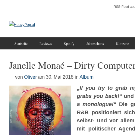
RSS-Feed abo
Startseite
Reviews
Spotify
Jahrescharts
Konzerte
Janelle Monaé – Dirty Compute
von
Oliver
am 30. Mai 2018
in
Album
„
If you try to grab 
grabs you back!
“ und
a monologue!
“ Die g
R&B positioniert sic
selbst- und vor alle
mit politischer Agen