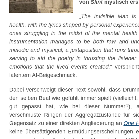
von
Slint
mystisch erst
„
The Invisible Man is
health, with the lyrics shaped by personal experienc
ones struggling in the midst of the mental health
instrumentation manages to be both raw and un
melodic and mystical, a juxtaposition that runs thr
serving to aid the poetry in thrusting the listene
emotions that the lived events created.
“ versprich
latentem AI-Beigeschmack.
Dabei verschweigt dieser Text sowohl, dass Dru
den selben Beat wie gefühlt immer spielt (vielleicht,
gut gepasst hat, wie bei dieser Nummer?), 
verschmuste Ringen der Aggregatzustände für sic
Gegensatz zu einer direkten Angliederung an
One H
keine übersättigenden Ermüdungserscheinungen e