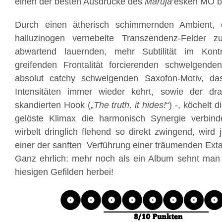
einen der besten Ausdrücke des
Maruja
‘esken MO bi
Durch einen ätherisch schimmernden Ambient, 
halluzinogen vernebelte Transzendenz-Felder z
abwartend lauernden, mehr Subtilität im Kontr
greifenden Frontalität forcierenden schwelgend
absolut catchy schwelgenden Saxofon-Motiv, das
Intensitäten immer wieder kehrt, sowie der dr
skandierten Hook („
The truth, it hides!
“) -, köchelt 
gelöste Klimax die harmonisch Synergie verbin
wirbelt dringlich flehend so direkt zwingend, wird 
einer der sanften Verführung einer träumenden Ext
Ganz ehrlich: mehr noch als ein Album sehnt man 
hiesigen Gefilden herbei!