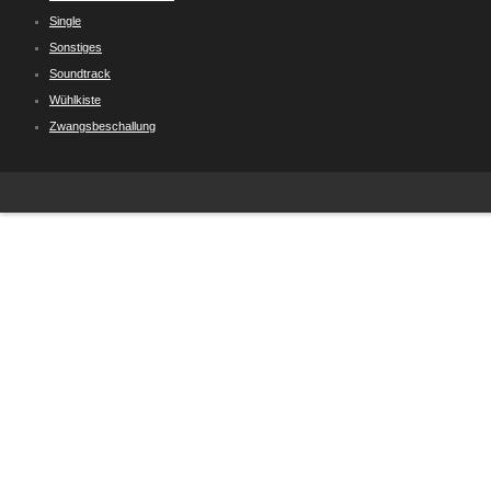
Single
Sonstiges
Soundtrack
Wühlkiste
Zwangsbeschallung