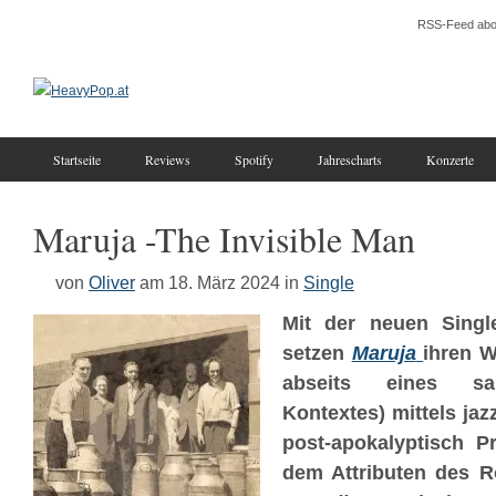
RSS-Feed abo
Startseite
Reviews
Spotify
Jahrescharts
Konzerte
Maruja -The Invisible Man
von
Oliver
am 18. März 2024
in
Single
Mit der neuen Sing
setzen
Maruja
ihren W
abseits eines s
Kontextes) mittels jaz
post-apokalyptisch Pr
dem Attributen des R