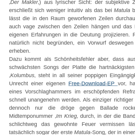
‚
Der Makler
‚) aus lyrischer Sicht: der subjektiv
erschließt sich weniger intuitiv als das bei
Matula
b
lässt die in den Raum geworfenen Zeilen durchau
auch vage zwischen den Zeilen hängen und das 
eigenen Erfahrungen in die Deutung projizieren. R
natürlich nicht begründen, ein Vorwurf deswegen 
erheben.
Dazu kommt als Schönheitsfehler aber, dass au
schwächsten Songs der Platte die hartnäckigst
‚
Kolumbus
‚ steht in all seiner poppigen Eingängigk
Unrecht einer eigenen
Free-Download-EP
vor, h
eines Vorschlaghammers im erschöpfenden Refr
schnell unangenehm werden. Als einziger richtiger 
dennoch nur die dröge gegen Ballade rocke
Midtemponummer ‚
Im Krieg
‚ durch, in der die Band
schlichtweg das gewohnte Feuer vermissen lä
tatsächlich sogar der erste
Matula
-Song, der in eine