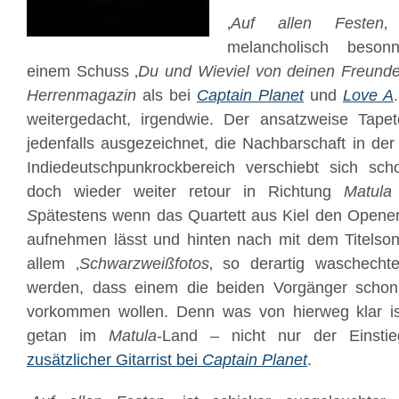
‚
Auf allen Festen
‚
melancholisch beson
einem Schuss ‚
Du und Wieviel von deinen Freund
Herrenmagazin
als bei
Captain Planet
und
Love A
weitergedacht, irgendwie. Der ansatzweise Tapete
jedenfalls ausgezeichnet, die Nachbarschaft in de
Indiedeutschpunkrockbereich verschiebt sich sc
doch wieder weiter retour in Richtung
Matul
S
pätestens wenn das Quartett aus Kiel den Opener
aufnehmen lässt und hinten nach mit dem Titelson
allem ‚
Schwarzweißfotos
‚ so derartig waschecht
werden, dass einem die beiden Vorgänger schon
vorkommen wollen. Denn was von hierweg klar ist
getan im
Matula
-Land – nicht nur der Einst
zusätzlicher Gitarrist bei
Captain Planet
.