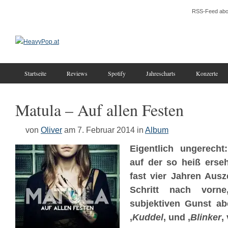
RSS-Feed abo
Startseite
Reviews
Spotify
Jahrescharts
Konzerte
Matula – Auf allen Festen
von
Oliver
am 7. Februar 2014
in
Album
Eigentlich ungerec
auf der so heiß erse
fast vier Jahren Ausz
Schritt nach vor
subjektiven Gunst ab
‚
Kuddel
‚ und ‚
Blinker
‚