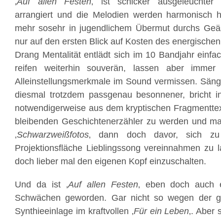
‚
Auf allen Festen
‚ ist schicker ausgeleuchter p
arrangiert und die Melodien werden harmonisch hof
mehr sosehr in jugendlichem Übermut durchs Geäs
nur auf den ersten Blick auf Kosten des energische
Drang Mentalität entlädt sich im 10 Bandjahr einf
reifen weiterhin souverän, lassen aber immer 
Alleinstellungsmerkmale im Sound vermissen. Säng
diesmal trotzdem passgenau besonnener, bricht in
notwendigerweise aus dem kryptischen Fragmenttex
bleibenden Geschichtenerzähler zu werden und mah
‚
Schwarzweißfotos
‚ dann doch davor, sich z
Projektionsfläche Lieblingssong vereinnahmen zu 
doch lieber mal den eigenen Kopf einzuschalten.
Und da ist ‚
Auf allen Festen
‚ eben doch auch 
Schwächen geworden. Gar nicht so wegen der g
Synthieeinlage im kraftvollen ‚
Für ein Leben
‚. Aber 