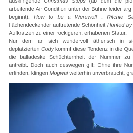
ausklingende
Christmas Steps
(ab dem die plöt
arbeitende Air Condition unter der Bühne leider arg
beginnt),
How to be a Werewolf
,
Ritchie S
flächendeckender auftretende Schönheit
Hunted by
Aufkratzen zu einer rockigeren, erhabenen Statur.
Nur dem an sich wundervoll ätherisch in s
deplatzierten
Cody
kommt diese Tendenz in die Quer
die balladeske Schüchternheit der Nummer zu a
antreibt. Doch auch deswegen gilt: Ohne ihre Nu
erfinden, klingen
Mogwai
weiterhin unverbraucht, gr