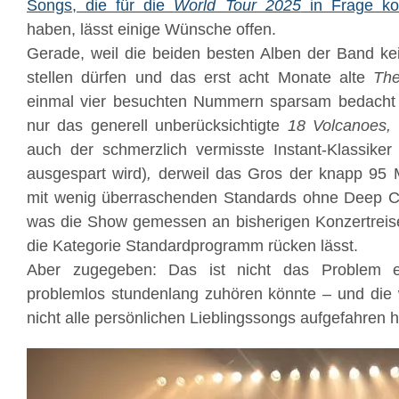
Songs, die für die
World Tour 2025
in Frage k
haben, lässt einige Wünsche offen.
Gerade, weil die beiden besten Alben der Band kei
stellen dürfen und das erst acht Monate alte
The
einmal vier besuchten Nummern sparsam bedacht w
nur das generell unberücksichtigte
18 Volcanoes,
auch der schmerzlich vermisste Instant-Klassike
ausgespart wird)
,
derweil das Gros der knapp 95 M
mit wenig überraschenden Standards ohne Deep Cut
was die Show gemessen an bisherigen Konzertrei
die Kategorie Standardprogramm rücken lässt.
Aber zugegeben: Das ist nicht das Problem 
problemlos stundenlang zuhören könnte – und die 
nicht alle persönlichen Lieblingssongs aufgefahren h