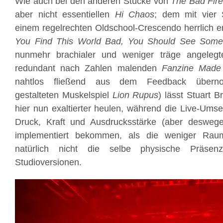
Wie auch bei den anderen Stücke von
The Bad Fir
aber nicht essentiellen
Hi Chaos
; dem mit vier 
einem regelrechten Oldschool-Crescendo herrlich 
You Find This World Bad, You Should See Some 
nunmehr brachialer und weniger träge angeleg
redundant nach Zahlen malenden
Fanzine Made 
nahtlos fließend aus dem Feedback überno
gestalteten Muskelspiel
Lion Rupus
) lässt Stuart B
hier nun exaltierter heulen, während die Live-Ums
Druck, Kraft und Ausdrucksstärke (aber deswege
implementiert bekommen, als die weniger Ra
natürlich nicht die selbe physische Präse
Studioversionen.