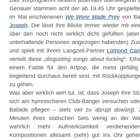
Das Vorprogramm besteht jedenfalls überwiegend a
Genauer stammen acht der ab 19.45 Uhr gespiel
im Mai erschienenen
We Were Made Prey
von Ba
Joseph
. Die lässt ihre Blicke immer wieder mit ein
über den noch nicht wirklich dicht gefüllten (aber
unterhaltende Personen angezogen habenden) Zu
und spielt mit ihrem Langzeit-Partner
Lomond Cam
verteilt diese „
disgusting songs about fucking
“: Eth
einem Faible für den Artpop, die meist gefäll
begleitend durchaus bereit sind, mit Rückkopplun
zu gehen.
Was aber wirklich weh tut, ist, dass Joseph ihre Stü
sich am hymnischeren Club-Banger versuchen oder 
Ballade pflegen – stets viel zu abrupt abwürgt
Minuten ihres statischen Sets wenig an der W
wahrlich mehr Aufmerksamkeit verdienend
Kompositionen allesamt (sehr) gut ins Ohr gehen,