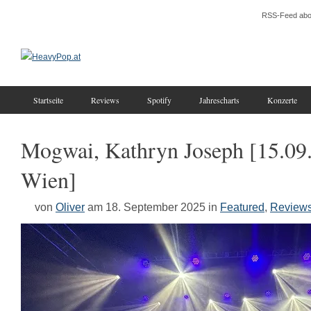
RSS-Feed abo
Startseite
Reviews
Spotify
Jahrescharts
Konzerte
Mogwai, Kathryn Joseph [15.09
Wien]
von
Oliver
am 18. September 2025
in
Featured
,
Review