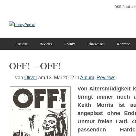
RSS-Feed abo
Startseite
Reviews
Spotify
Jahrescharts
Konzerte
OFF! – OFF!
von
Oliver
am 12. Mai 2012
in
Album
,
Reviews
Von Altersmüdigkeit 
bringt immer noch a
Keith Morris ist a
angepisst ohne End
Unmut freien Lauf.
O
passenden Hardc