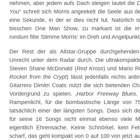
nehmen, aber jedem aufs Dach steigen lautet die D
You
“ schreit sich Morris angeekelt die Seele aus 
eine Sekunde, in der er dies nicht tut. Natürlich is
bisschen One Man Show, zu markant ist die im
rundum fitte Stimme Morris‘ im Dreh und Angelpunkt
Der Rest der als Allstar-Gruppe durchgehend
Unrecht unter dem Radar durch. Die ultrakompak
Steven Shane McDonald (
Red Kross
) und Mario R
Rocket from the Crypt
) lässt jedenfalls nichts an
Gitarrero Dimitri Coats nützt die sich bietenden C
Vordergrund zu spielen. ‚
Harbor Freeway Blues
‚
Rampenlicht, für die bombastische Länge von 7
tatsächlich einer der längsten Songs. Dass sich d
für seine 16 Songs nicht einmal ebenso viele Mi
eigentlich Ehrensache. Keine Schnörkel, kein Fet
scharf, das geht kompakt von 0 auf 100 von jetzt a