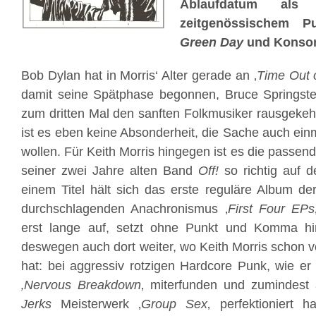
Ablaufdatum als
zeitgenössischem P
Green Day
und Konsor
Bob Dylan hat in Morris‘ Alter gerade an ‚
Time Out 
damit seine Spätphase begonnen, Bruce Springste
zum dritten Mal den sanften Folkmusiker rausgekehr
ist es eben keine Absonderheit, die Sache auch ein
wollen. Für Keith Morris hingegen ist es die passe
seiner zwei Jahre alten Band
Off!
so richtig auf 
einem Titel hält sich das erste reguläre Album d
durchschlagenden Anachronismus ‚
First Four EPs
erst lange auf, setzt ohne Punkt und Komma h
deswegen auch dort weiter, wo Keith Morris schon v
hat: bei aggressiv rotzigen Hardcore Punk, wie er
‚Nervous Breakdown
‚ miterfunden und zumindest
Jerks
Meisterwerk ‚
Group Sex
‚ perfektioniert 