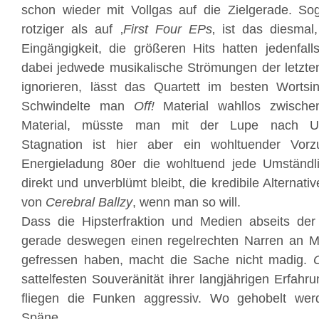
schon wieder mit Vollgas auf die Zielgerade. So
rotziger als auf ‚
First Four EPs
‚ ist das diesmal
Eingängigkeit, die größeren Hits hatten jedenfal
dabei jedwede musikalische Strömungen der letzte
ignorieren, lässt das Quartett im besten Wortsin
Schwindelte man
Off!
Material wahllos zwisch
Material, müsste man mit der Lupe nach Un
Stagnation ist hier aber ein wohltuender Vorz
Energieladung 80er die wohltuend jede Umständlic
direkt und unverblümt bleibt, die kredibile Alterna
von
Cerebral Ballzy
, wenn man so will.
Dass die Hipsterfraktion und Medien abseits de
gerade deswegen einen regelrechten Narren an Mo
gefressen haben, macht die Sache nicht madig.
O
sattelfesten Souveränität ihrer langjährigen Erfahr
fliegen die Funken aggressiv. Wo gehobelt wer
Späne.