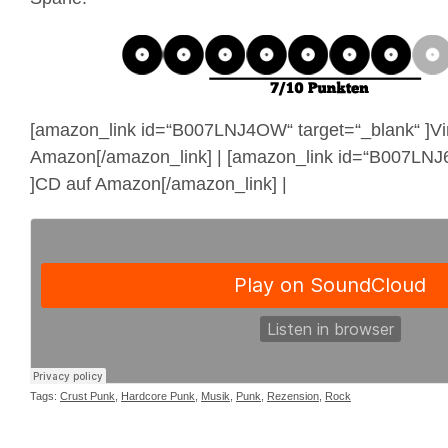
[amazon_link id=“B007LNJ4OW“ target=“_blank“ ]Vi
Amazon[/amazon_link] | [amazon_link id=“B007LNJ6
]CD auf Amazon[/amazon_link] |
Tags:
Crust Punk
,
Hardcore Punk
,
Musik
,
Punk
,
Rezension
,
Rock