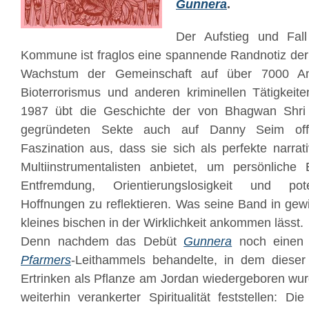
Gunnera
.
Der Aufstieg und Fa
Kommune ist fraglos eine spannende Randnotiz der
Wachstum der Gemeinschaft auf über 7000 A
Bioterrorismus und anderen kriminellen Tätigkei
1987 übt die Geschichte der von Bhagwan Shri
gegründeten Sekte auch auf Danny Seim offe
Faszination aus, dass sie sich als perfekte narrat
Multiinstrumentalisten anbietet, um persönlich
Entfremdung, Orientierungslosigkeit und pot
Hoffnungen zu reflektieren. Was seine Band in gewi
kleines bischen in der Wirklichkeit ankommen lässt.
Denn nachdem das Debüt
Gunnera
noch einen 
Pfarmers
-Leithammels behandelte, in dem diese
Ertrinken als Pflanze am Jordan wiedergeboren wurd
weiterhin verankerter Spiritualität feststellen: D