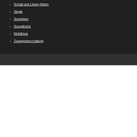
Schall und Listen-Wahn
Single
Sonstiges
Soundtrack
Wühlkiste
Zwangsbeschallung