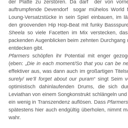
der Platte zu zerstören. Da darf der von vorne
auftrumpfende Devendorf sogar mühelos World M
Loung-Versatzstücke in sein Spiel einbauen, im l
den groovenden Hip Hop-Beat mit funky Bassspure
Sheela
so viele Facetten im Mix verstecken, da
packenden Augenblicken beim zehnten Durchgang
entdecken gibt.
Pfarmers
schöpfen ihr Potential mit enger gezog
(eben: „
Die in each moment/So that you can be 
effektiver aus, was dann auch im großartigen Titelso
surely/ we’ll forget about our puram
“ singt Seim 
optimistisch dahinlaufenden Drums, die sich du
Leviathan von einem Songkonstrukt schlängeln und l
ein wenig in Transzendenz auflösen. Dass
Pfarmer
spätestens hier auch endgültig überholen, nimmt 
wahr.