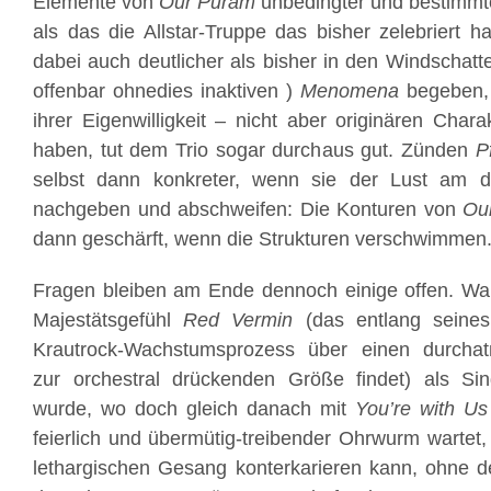
Elemente von
Our Puram
unbedingter und bestimmte
als das die Allstar-Truppe das bisher zelebriert 
dabei auch deutlicher als bisher in den Windscha
offenbar ohnedies inaktiven )
Menomena
begeben, 
ihrer Eigenwilligkeit – nicht aber originären Char
haben, tut dem Trio sogar durchaus gut. Zünden
P
selbst dann konkreter, wenn sie der Lust am d
nachgeben und abschweifen: Die Konturen von
Ou
dann geschärft, wenn die Strukturen verschwimmen
Fragen bleiben am Ende dennoch einige offen. War
Majestätsgefühl
Red Vermin
(das entlang seines
Krautrock-Wachstumsprozess über einen durcha
zur orchestral drückenden Größe findet) als Sin
wurde, wo doch gleich danach mit
You’re with Us
feierlich und übermütig-treibender Ohrwurm wartet
lethargischen Gesang konterkarieren kann, ohne d