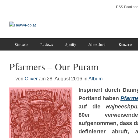
RSS-Feed abo
Startseite
Reviews
Spotify
Jahrescharts
Konzerte
Pfarmers – Our Puram
von
Oliver
am 28. August 2016
in
Album
Inspiriert durch Dan
Portland haben
Pfarm
auf die
Rajneeshpu
80er verweisend
aufgenommen, dass da
definierter abruft, 