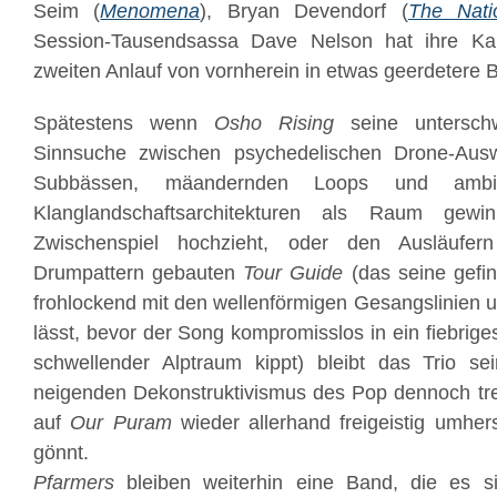
Seim (
Menomena
), Bryan Devendorf (
The Nati
Session-Tausendsassa Dave Nelson hat ihre Ka
zweiten Anlauf von vornherein in etwas geerdetere 
Spätestens wenn
Osho Rising
seine unterschwe
Sinnsuche zwischen psychedelischen Drone-Aus
Subbässen, mäandernden Loops und amb
Klanglandschaftsarchitekturen als Raum gewin
Zwischenspiel hochzieht, oder den Ausläufer
Drumpattern gebauten
Tour Guide
(das seine gefi
frohlockend mit den wellenförmigen Gesangslinien 
lässt, bevor der Song kompromisslos in ein fiebrige
schwellender Alptraum kippt) bleibt das Trio 
neigenden Dekonstruktivismus des Pop dennoch tre
auf
Our Puram
wieder allerhand freigeistig umhe
gönnt.
Pfarmers
bleiben weiterhin eine Band, die es sic