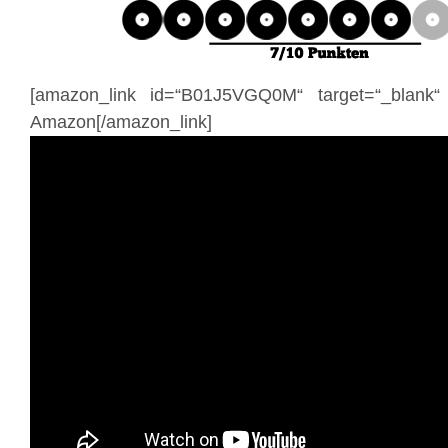
[amazon_link id=“B01J5VGQ0M“ target=“_blank
Amazon[/amazon_link]