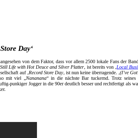
 Store Day‘
h – angesehen von dem Faktor, dass vor allem 2500 lokale Fans der Ba
Still Life with Hot Deuce and Silver Platter
‚ ist bereits von ‚
Local Busi
ellschaft auf ‚
Record Store Day
‚ ist nun keine überragende. ‚
(I’ve Got
so mit viel „
Nananana
“ in die nächste Bar tuckernd. Trotz seines J
ig-punkiger Jogger in die 90er deutlich besser und rechtfertigt als wa
er.