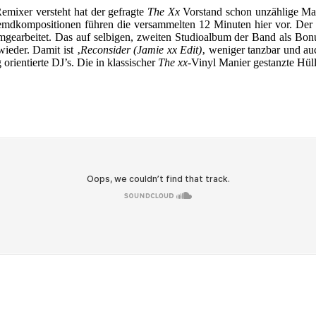
mixer versteht hat der gefragte
The Xx
Vorstand schon unzählige Mal
emdkompositionen führen die versammelten 12 Minuten hier vor. Der 
mgearbeitet. Das auf selbigen, zweiten Studioalbum der Band als Bonu
ieder. Damit ist ‚
Reconsider (Jamie xx Edit)
‚ weniger tanzbar und auc
orientierte DJ’s. Die in klassischer
The xx
-Vinyl Manier gestanzte Hüll