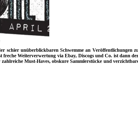
 der schier unüberblickbaren Schwemme an Veröffentlichungen z
ist freche Weiterverwertung via Ebay, Discogs und Co. ist dann de
r zahlreiche Must-Haves, obskure Sammlerstücke und verzichtbare