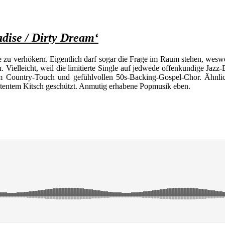
dise / Dirty Dream‘
zu verhökern. Eigentlich darf sogar die Frage im Raum stehen, wesw
en. Vielleicht, weil die limitierte Single auf jedwede offenkundige Jaz
em Country-Touch und gefühlvollen 50s-Backing-Gospel-Chor. Ähnli
atentem Kitsch geschützt. Anmutig erhabene Popmusik eben.