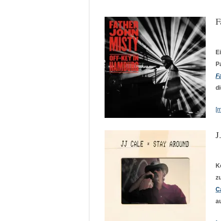
F
E
P
F
d
[
J
K
z
C
a