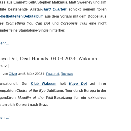
ass aus Emmett Kelly, Stephen Malkmus, Matt Sweeney und Jim
hite bestehende Allstar-
Hard Quartett
schickt seinem tollen
elbstbetitelten Debütalbum
aus dem Vorjahr mit dem Doppel aus
ies (Something You Can Do)
und
Coreopsis Trail
eine nicht
inder feine Standalone-Single hinterher.
mehr…]
ayo Dot, Deaf Hounds [04.03.2023: Wakuum,
raz]
von
Oliver
am 5. März 2023
in
Featured
,
Reviews
ensationell: Der
Club Wakuum
holt
Kayo Dot
auf ihrer
ompakten
Choirs of the Eye
-Jubiläums-Tour durch Europa in der
egendären
Maudlin of the Well
-Besetzung für ein exklusives
sterreich-Konzert nach Graz.
mehr…]