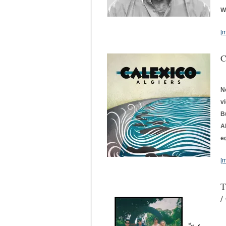
W
[
C
N
v
B
A
e
[
T
/