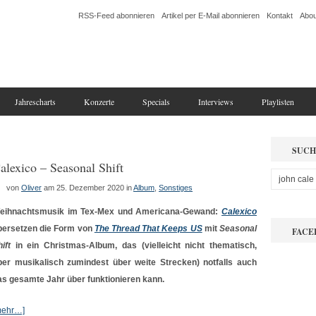
RSS-Feed abonnieren
Artikel per E-Mail abonnieren
Kontakt
Abou
Jahrescharts
Konzerte
Specials
Interviews
Playlisten
SUCH
alexico – Seasonal Shift
von
Oliver
am 25. Dezember 2020
in
Album
,
Sonstiges
eihnachtsmusik im Tex-Mex und Americana-Gewand:
Calexico
bersetzen die Form von
The Thread That Keeps US
mit
Seasonal
FACE
ift
in ein Christmas-Album, das (vielleicht nicht thematisch,
ber musikalisch zumindest über weite Strecken) notfalls auch
as gesamte Jahr über funktionieren kann.
mehr…]