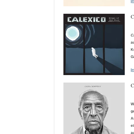
[
C
C
a
K
G
[
C
W
g
A
e
a