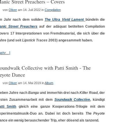
anic Street Preachers – Covers
von
Oliver
am 14. Juli 2022
in
Compilation
in Jahr nach dem soliden
The Ultra Vivid Lament
bündeln die
anic Street Preachers
auf der adäquat betitelten Compilation
overs
17 Interpretationen von Fremdmaterial, die sich über die
ahre (und seit
Lipstick Traces
2003) angesammelt haben.
mehr…]
oundwalk Collective with Patti Smith ‎- The
eyote Dance
von
Oliver
am 14. Mai 2019
in
Album
ieben Jahre nach
Banga
und immerhin drei nach
Killer Road
, der
rsten Zusammenarbeit mit dem
Soundwalk Collective
, kündigt
atti Smith
gleich eine ganze Kooperations-Trilogie mit dem
xperimentalmusik-Duo an. Dabei ist doch bereits
The Peyote
ance
ein wenig berauschender Trip, eher dösend als tanzend.