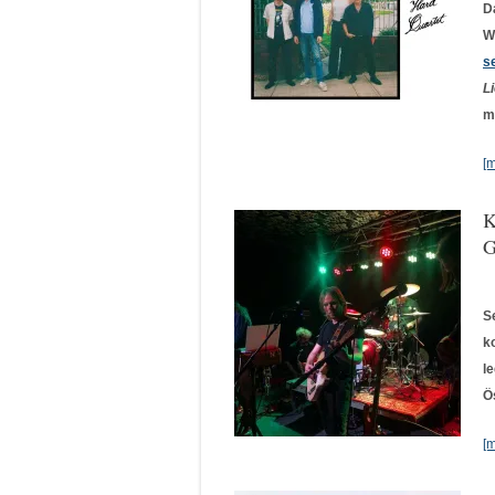
D
W
s
L
m
[
K
G
S
k
l
Ö
[