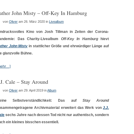
ather John Misty – Off​-​Key In Hamburg
von
Oliver
am 26. März 2020
in
Livealbum
indrucksvolles Kino von Josh Tillman in Zeiten der Corona-
andemie: Das Charity-Livealbum
Off​-​Key In Hamburg
hievt
ather John Misty
in stattlicher Größe und ehrwürdiger Länge auf
ie glanzvolle Bühne.
mehr…]
.J. Cale – Stay Around
von
Oliver
am 29. April 2019
in
Album
eine Selbstverständlichkeit: Das auf
Stay Around
usammengetragene Archivmaterial erweitert das Werk von
J.J.
ale
sechs Jahre nach dessen Tod nicht nur authentisch, sondern
uch ein kleines bisschen essentiell.