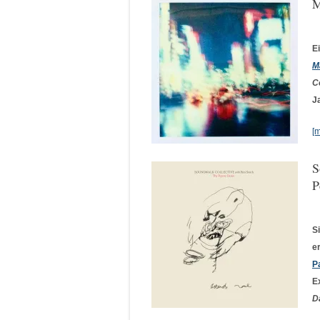
M
E
M
C
J
[
S
P
S
e
P
E
D