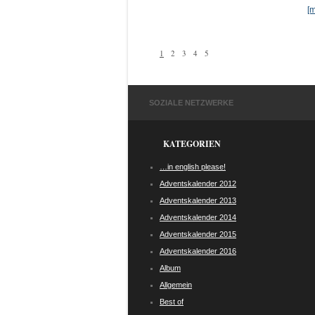
[
1
2
3
4
5
SOZIALE NETZWERKE
KATEGORIEN
…in english please!
Adventskalender 2012
Adventskalender 2013
Adventskalender 2014
Adventskalender 2015
Adventskalender 2016
Album
Allgemein
Best of