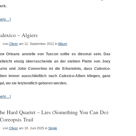
erk.
mehr…]
alexico – Algiers
von
Oliver
am 12. September 2012
in
Album
ew Orleans anstelle von Tuscon sollte es diesmal sein. Das
ielleicht einzig überraschende an der siebten Platte von Joey
urns und John Convertino ist die Erkenntnis, dass
Calexico
-
lben immer ausschließlich nach
Calexico
-Alben klingen, ganz
gal, wo sie letztendlich geboren werden.
mehr…]
he Hard Quartet – Lies (Something You Can Do)
 Coreopsis Trail
von
Oliver
am 18. Juni 2025
in
Single