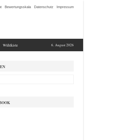
t
Bewertungsskala
Datenschutz
Impressum
Wühlkiste
6. August 2026
EN
BOOK