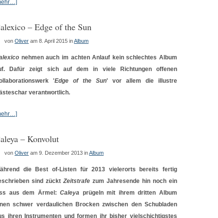
mehr…]
alexico – Edge of the Sun
von
Oliver
am 8. April 2015
in
Album
alexico
nehmen auch im achten Anlauf kein schlechtes Album
uf. Dafür zeigt sich auf dem in viele Richtungen offenen
ollaborationswerk '
Edge of the Sun
' vor allem die illustre
ästeschar verantwortlich.
mehr…]
aleya – Konvolut
von
Oliver
am 9. Dezember 2013
in
Album
ährend die Best of-Listen für 2013 vielerorts bereits fertig
eschrieben sind zückt
Zeitstrafe
zum Jahresende hin noch ein
ss aus dem Ärmel:
Caleya
prügeln mit ihrem dritten Album
inen schwer verdaulichen Brocken zwischen den Schubladen
us ihren Instrumenten und formen ihr bisher vielschichtigstes