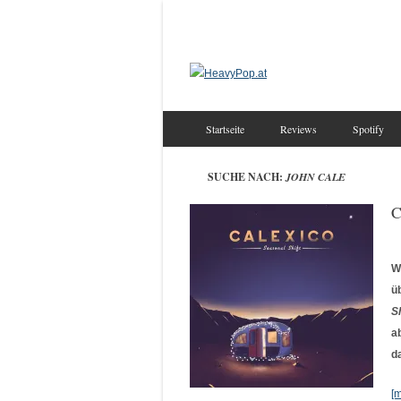
Startseite
Reviews
Spotify
SUCHE NACH:
JOHN CALE
C
W
ü
Sh
a
d
[