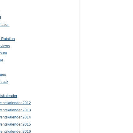
m
f
lation
 Rotation
eviews
lbum
ue
e
iges
track
tskalender
entskalender 2012
entskalender 2013
entskalender 2014
entskalender 2015
entskalender 2016