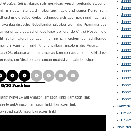
Jahre
e Greatest Gift
ist danach als geradezu typisch perlende Stevens-
Jahre
d: Ein guter Standard – aber auch aufgrund seiner Kürze nicht
Jahre
elt erst in die selbe Kerbe, schmückt sich aber nach und nach als
Jahre
 als avantgardistische Nebellandschaft aber wohl die Prägnanz des
Jahre
intierter agiert da schon das leise jubilierende
City of Roses –
die
Jahre
t Sufjan allerdings auch hier nicht. Inwiefern der schillernde
Jahre
schen Familien- und Kindheitsalbum insofern die Auswahl im
Jahre
test Gift
ebenso wenig Irritation aufkommen wie an dem Fakt, dass
Jahre
erfreulichen Abschied aus einem produktiven Jahr beschert.
Jahre
Jahre
Jahre
Jahre
Jahre
ank“ ]Vinyl LP auf Amazon[/amazon_link] | [amazon_link
Jahre
sette auf Amazon[/amazon_link] | [amazon_link
Konzerte
ownload auf Amazon[/amazon_link]
Previ
Revie
Playliste