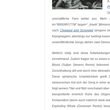
]
C
P
D
unersättliche Fans weiter aus. Mehr 
id=“B0009R1T7M“ target=“_blank“ ]
Illinions
nach
Chopped and Scrooged
übrigens be
Klangmagiers allerdings nur bedingt essentie
unveröffentlichte Songs stehen zwei Dem
Wirklich
nötig
sind diese Aufarbeitungen
einnehmend. Zudem tragen sie zu einem e
Blood (Sufjan Stevens Remix)
bekommt et
Zurückhaltung übt und durch eine atmosphäri
Diese sphärische Unwirklichkeit greift
verwunschen löst sich der Song in einer 
folgt seinem Titel und flitzt nonchalant über
transportierte innerlich Ruhe des Orig
Komposition (wenn auch natürlcih dank se
Exploding Whale (Doveman Remix)
besuc