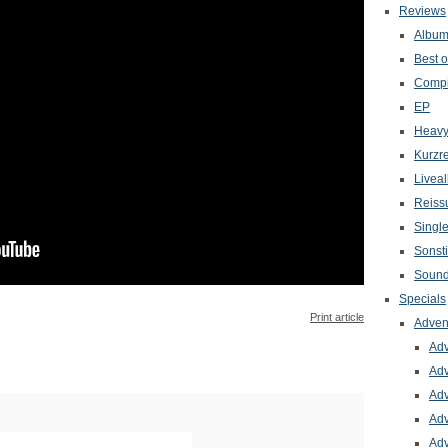
Reviews
Albu
Best o
Compi
EP
Heavy
Kurzr
Livea
Reiss
Singl
Sonst
Sound
Specials
Print article
Adven
Adv
Adv
Adv
Adv
Adv