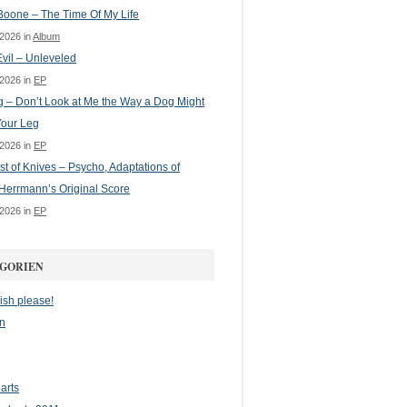
oone – The Time Of My Life
 2026 in
Album
vil – Unleveled
 2026 in
EP
g – Don’t Look at Me the Way a Dog Might
Your Leg
 2026 in
EP
st of Knives – Psycho, Adaptations of
Herrmann’s Original Score
 2026 in
EP
GORIEN
ish please!
n
arts