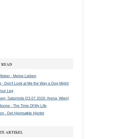
 READ
ieber - Meine Lieben
g - Don't Look at Me the Way a Dog Might
Your Leg
en, Saturnists [23.07.2026: Arena, Wien]
oone - The Time Of My Life
on - Det Hjemsøkte Hjertet
TE ARTIKEL