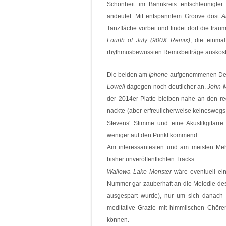
Schönheit im Bannkreis entschleunigte
andeutet. Mit entspanntem Groove döst
A
Tanzfläche vorbei und findet dort die tr
Fourth of July (900X Remix)
, die einma
rhythmusbewussten Remixbeiträge auskost
Die beiden am
Iphone
aufgenommenen Demo
Lowell
dagegen noch deutlicher an.
John 
der 2014er Platte bleiben nahe an den re
nackte (aber erfreulicherweise keinesweg
Stevens‘ Stimme und eine Akustikgitarre 
weniger auf den Punkt kommend.
Am interessantesten und am meisten Mehr
bisher unveröffentlichten Tracks.
Wallowa Lake Monster
wäre eventuell ein
Nummer gar zauberhaft an die Melodie d
ausgespart wurde), nur um sich danach m
meditative Grazie mit himmlischen Chör
können.