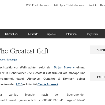
RSS-Feed abonnieren
Artikel per E-Mail abonnieren
Kontakt
Abou
Jahrescharts
Konzerte
Specials
Interviews
Playlisten
he Greatest Gift
SUCH
ation
,
Sonstiges
echtzeitig vor Weihnachten zeigt sich
Sufjan Stevens
einmal
ehr in Geberlaune:
The Greatest Gift
firmiert als Mixtape und
FACE
ersammelt dabei „
Remixes, Outtakes & Demos
“ seiner
undervollen
2015
er Intimität
Carrie & Lowell
.
ur wenige Monate nach dem überragenden
ourdokument [amazon_link id=“B07667X7BM“ target=“_blank“