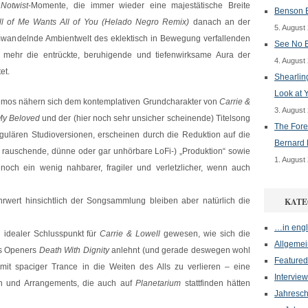
r
Notwist
-Momente, die immer wieder eine majestätische Breite
Benson B
ll of Me Wants All of You (Helado Negro Remix)
danach an der
5. August
aumwandelnde Ambientwelt des eklektisch in Bewegung verfallenden
See No E
l mehr die entrückte, beruhigende und tiefenwirksame Aura der
4. August
et.
Shearlin
Look at 
s nähern sich dem kontemplativen Grundcharakter von
Carrie &
3. August
My Beloved
und der (hier noch sehr unsicher scheinende) Titelsong
The Fore
gulären Studioversionen, erscheinen durch die Reduktion auf die
Bernard 
s rauschende, dünne oder gar unhörbare LoFi-) „Produktion“ sowie
1. August
noch ein wenig nahbarer, fragiler und verletzlicher, wenn auch
wert hinsichtlich der Songsammlung bleiben aber natürlich die
KATE
…in engl
 idealer Schlusspunkt für
Carrie & Lowell
gewesen, wie sich die
Allgemei
es Openers
Death With Dignity
anlehnt (und gerade deswegen wohl
Featured
it spaciger Trance in die Weiten des Alls zu verlieren – eine
Interview
en und Arrangements, die auch auf
Planetarium
stattfinden hätten
Jahresch