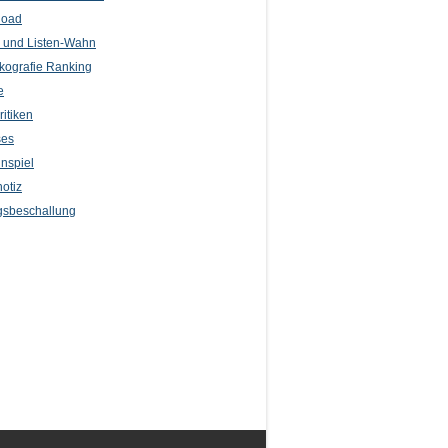
load
l und Listen-Wahn
kografie Ranking
e
itiken
ses
nspiel
otiz
sbeschallung