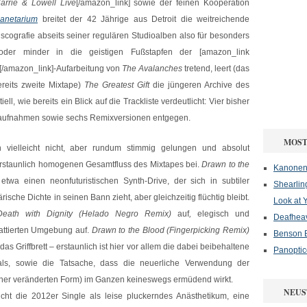
arrie & Lowell Live
[/amazon_link] sowie der feinen Kooperation
lanetarium
breitet der 42 Jährige aus Detroit die weitreichende
iscografie abseits seiner regulären Studioalben also für besonders
oder minder in die geistigen Fußstapfen der [amazon_link
[/amazon_link]-Aufarbeitung von
The Avalanches
tretend, leert (das
reits zweite Mixtape)
The Greatest Gift
die jüngeren Archive des
ll, wie bereits ein Blick auf die Trackliste verdeutlicht: Vier bisher
oaufnahmen sowie sechs Remixversionen entgegen.
MOST
 vielleicht nicht, aber rundum stimmig gelungen und absolut
rstaunlich homogenen Gesamtfluss des Mixtapes bei.
Drawn to the
Kanonenf
wa einen neonfuturistischen Synth-Drive, der sich in subtiler
Shearlin
sche Dichte in seinen Bann zieht, aber gleichzeitig flüchtig bleibt.
Look at 
Death with Dignity (Helado Negro Remix)
auf
,
elegisch und
Deafheav
wattierten Umgebung auf.
Drawn to the Blood (Fingerpicking Remix)
Benson B
 das Griffbrett – erstaunlich ist hier vor allem die dabei beibehaltene
Panoptic
inals, sowie die Tatsache, dass die neuerliche Verwendung der
iner veränderten Form) im Ganzen keineswegs ermüdend wirkt.
NEUS
ht die 2012er Single als leise pluckerndes Anästhetikum, eine