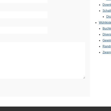
Down
Schal
Dis
Wühlkist
Buchkr
Diver
Gewin
Randn
Zwang