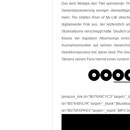
Das dem Mixtape den Titel spendende
Th
Seelenbalsamierung weniger überwältigen
mehr.
The Hidden River of My Life
streich
digitalisierter Folk aus, der letztendlich
Studioalbums verschleppt hätte. Deutlich po
Klasse der regulären Albumsongs erreich
Ausnahmemusiker auf seinem melancholi
Selektionsprozess traf, daran lässt
The Grea
Stevens seinen Fans hiermit einen rundum 
[amazon_link id=“B07649CYCS“ target=“_bl
id=“B07648VLFK“ target=“_blank“ ]Musikkas
id=“B075RXPRKV“ target=“_blank“ ]MP3 D