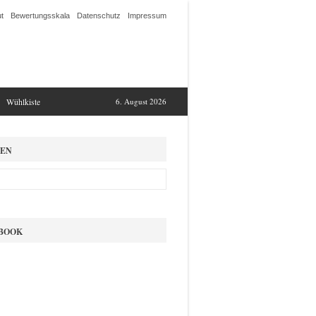
t
Bewertungsskala
Datenschutz
Impressum
Wühlkiste
6. August 2026
EN
BOOK