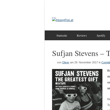
Startseite
Reviews
Spotify
Sufjan Stevens – T
von
Oliver
am 29. November 2017
in
Compil
R
m
v
w
N
T