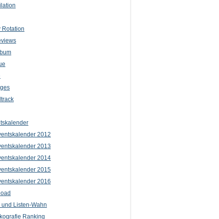
lation
 Rotation
eviews
lbum
ue
e
iges
track
tskalender
entskalender 2012
entskalender 2013
entskalender 2014
entskalender 2015
entskalender 2016
load
l und Listen-Wahn
kografie Ranking