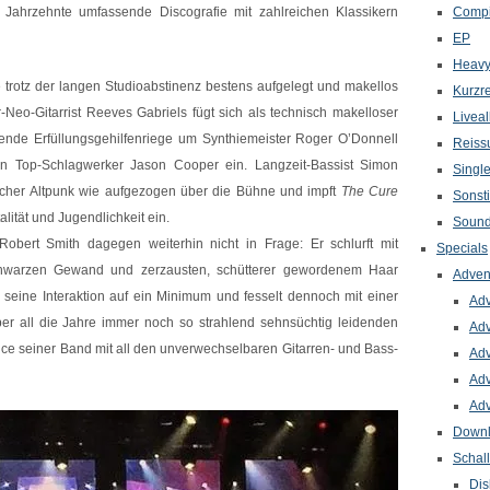
Jahrzehnte umfassende Discografie mit zahlreichen Klassikern
Compi
EP
Heavy
e trotz der langen Studioabstinenz bestens aufgelegt und makellos
Kurzr
-Neo-Gitarrist Reeves Gabriels fügt sich als technisch makelloser
Livea
etende Erfüllungsgehilfenriege um Synthiemeister Roger O’Donnell
Reiss
 Top-Schlagwerker Jason Cooper ein. Langzeit-Bassist Simon
Singl
icher Altpunk wie aufgezogen über die Bühne und impft
The Cure
Sonst
lität und Jugendlichkeit ein.
Sound
obert Smith dagegen weiterhin nicht in Frage: Er schlurft mit
Specials
 schwarzen Gewand und zerzausten, schütterer gewordenem Haar
Adven
 seine Interaktion auf ein Minimum und fesselt dennoch mit einer
Adv
er all die Jahre immer noch so strahlend sehnsüchtig leidenden
Adv
ce seiner Band mit all den unverwechselbaren Gitarren- und Bass-
Adv
Adv
Adv
Down
Schal
Dis