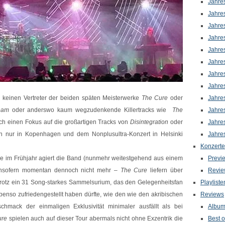
Jahre
Jahre
Jahre
Jahre
Jahre
Jahre
Jahre
Jahre
r keinen Vertreter der beiden späten Meisterwerke
The Cure
oder
Jahre
eam
oder anderswo kaum wegzudenkende Killertracks wie
The
Jahre
ch einen Fokus auf die großartigen Tracks von
Disintegration
oder
Jahre
n nur in Kopenhagen und dem Nonplusultra-Konzert in Helsinki
Jahre
Konzerte
 im Frühjahr agiert die Band (nunmehr weitestgehend aus einem
Previ
t insofern momentan dennoch nicht mehr –
The Cure
liefern über
Revie
otrotz ein 31 Song-starkes Sammelsurium, das den Gelegenheitsfan
Playliste
enso zufriedengestellt haben dürfte, wie den wie den akribischen
Reviews
mack der einmaligen Exklusivität minimaler ausfällt als bei
Albu
ure
spielen auch auf dieser Tour abermals nicht ohne Exzentrik die
Best o