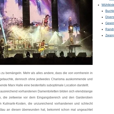
Wühlkist
Buchkr
Diver
Gewin
Randn
Zwang
 zu bemängeln. Mehr als alles andere, dass die von vornherein in
d getauchte, dennoch ohne jedwedes Charisma auskommende und
ssende Marx Halle eine bestenfalls suboptimale Location darstellt.
ls ausreichend vorhandenen Damentoiletten bilden sich elendslange
ren, die zeitweise vor dem Eingangsbereich und den Garderoben
hen Kulinarik-Kosten, die unzureichend vorhandenen und schlecht
 Stau an diesen überwunden hat, bekommt schon mal ungeachtet