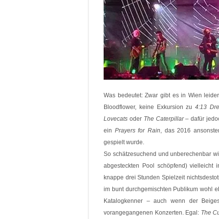
Was bedeutet: Zwar gibt es in Wien leide
Bloodflower, keine Exkursion zu
4:13 Dr
Lovecats
oder
The Caterpillar
– dafür jedo
ein
Prayers for Rain
, das 2016 ansonste
gespielt wurde.
So schätzesuchend und unberechenbar wie
abgesteckten Pool schöpfend) vielleich
knappe drei Stunden Spielzeit nichtsdest
im bunt durchgemischten Publikum wohl eb
Katalogkenner – auch wenn der Beigesch
vorangegangenen Konzerten. Egal:
The C