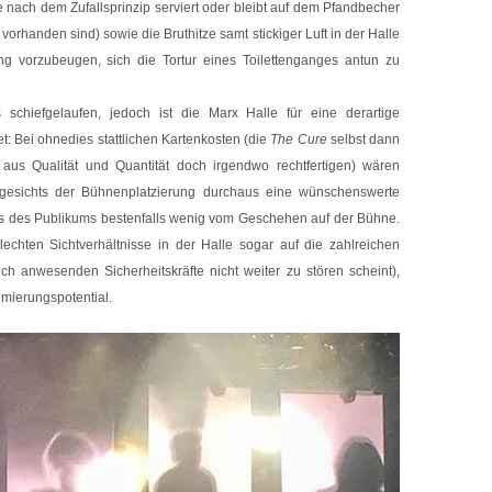
 nach dem Zufallsprinzip serviert oder bleibt auf dem Pfandbecher
orhanden sind) sowie die Bruthitze samt stickiger Luft in der Halle
ng vorzubeugen, sich die Tortur eines Toilettenganges antun zu
 schiefgelaufen, jedoch ist die Marx Halle für eine derartige
: Bei ohnedies stattlichen Kartenkosten (die
The Cure
selbst dann
 aus Qualität und Quantität doch irgendwo rechtfertigen) wären
angesichts der Bühnenplatzierung durchaus eine wünschenswerte
ros des Publikums bestenfalls wenig vom Geschehen auf der Bühne.
chten Sichtverhältnisse in der Halle sogar auf die zahlreichen
ich anwesenden Sicherheitskräfte nicht weiter zu stören scheint),
imierungspotential.