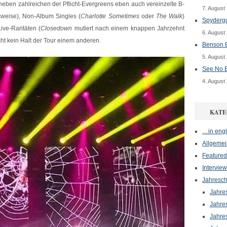
neben zahlreichen der Pflicht-Evergreens eben auch vereinzelte B-
7. August
sweise), Non-Album Singles (
Charlotte Sometimes
oder
The Walk
)
Spydergu
ve-Raritäten (
Closedown
mutiert nach einem knappen Jahrzehnt
6. August
t kein Halt der Tour einem anderen.
Benson B
5. August
See No E
4. August
KATE
…in engl
Allgemei
Featured
Interview
Jahresch
Jahre
Jahre
Jahre