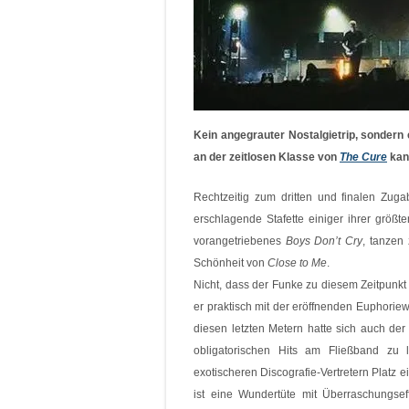
Kein angegrauter Nostalgietrip, sondern
an der zeitlosen Klasse von
The Cure
kann
Rechtzeitig zum dritten und finalen Zu
erschlagende Stafette einiger ihrer größ
vorangetriebenes
Boys Don’t Cry
, tanzen
Schönheit von
Close to Me
.
Nicht, dass der Funke zu diesem Zeitpunkt
er praktisch mit der eröffnenden Euphorie
diesen letzten Metern hatte sich auch de
obligatorischen Hits am Fließband zu
exotischeren Discografie-Vertretern Platz
ist eine Wundertüte mit Überraschungsef