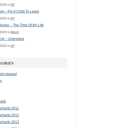
 2026 in
EP
m – For A Child To Learn
 2026 in
EP
oone – The Time Of My Life
 2026 in
Album
vil – Unleveled
 2026 in
EP
GORIEN
ish please!
n
arts
scharts 2011
scharts 2012
scharts 2013