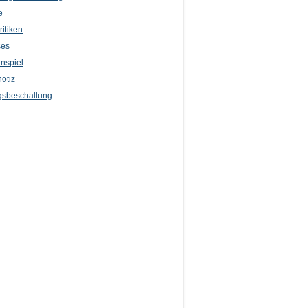
e
itiken
ses
nspiel
otiz
sbeschallung