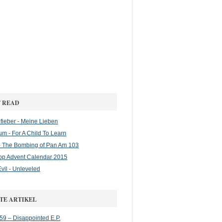
 READ
ieber - Meine Lieben
m - For A Child To Learn
 The Bombing of Pan Am 103
op Advent Calendar 2015
vil - Unleveled
TE ARTIKEL
 59 – Disappointed E.P.