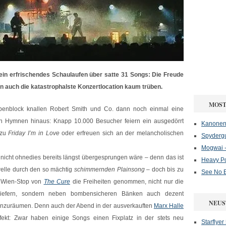
 ein erfrischendes Schaulaufen über satte 31 Songs: Die Freude
 auch die katastrophalste Konzertlocation kaum trüben.
MOST
gabenblock knallen Robert Smith und Co. dann noch einmal eine
ten Hymnen hinaus: Knapp 10.000 Besucher feiern ein ausgedörrt
Kanonenf
 zu
Friday I’m in Love
oder erfreuen sich an der melancholischen
Spydergu
Mogwai -
 nicht ohnedies bereits längst übergesprungen wäre – denn das ist
Heavy P
welle durch den so mächtig
schimmernden
Plainsong
– doch bis zu
See No E
r Wien-Stop von
The Cure
die Freiheiten genommen, nicht nur die
 liefern, sondern neben bombensicheren Bänken auch dezent
NEUS
 einzuräumen. Denn auch der Abend in der ausverkauften
Marx Halle
fekt: Zwar haben einige Songs einen Fixplatz in der stets neu
Starflyer