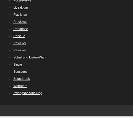
Kurzreviews
Livealbum
Playlisten
Previews
Randnotiz
Reissue
Reviews
Reviews
Schall und Listen-Wahn
Single
Sonstiges
Soundtrack
Wühlkiste
Zwangsbeschallung