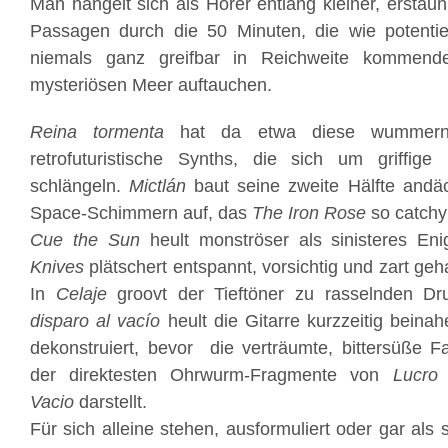
Man hangelt sich als Hörer entlang kleiner, erstaunl
Passagen durch die 50 Minuten, die wie potentiel
niemals ganz greifbar in Reichweite kommend
mysteriösen Meer auftauchen.
Reina tormenta
hat da etwa diese wummern
retrofuturistische Synths, die sich um griffi
schlängeln.
Mictlán
baut seine zweite Hälfte andäc
Space-Schimmern auf, das
The Iron Rose
so catchy
Cue the Sun
heult monströser als sinisteres E
Knives
plätschert entspannt, vorsichtig und zart geha
In
Celaje
groovt der Tieftöner zu rasselnden 
disparo al vacío
heult die Gitarre kurzzeitig beinah
dekonstruiert, bevor die verträumte, bittersüße F
der direktesten Ohrwurm-Fragmente von
Lucro
Vacio
darstellt.
Für sich alleine stehen, ausformuliert oder gar als s