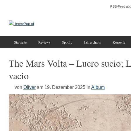
RSS-Feed abo
Startseite
Reviews
Spotify
Jahrescharts
Konzerte
The Mars Volta – Lucro sucio; L
vacio
von
Oliver
am 19. Dezember 2025
in
Album