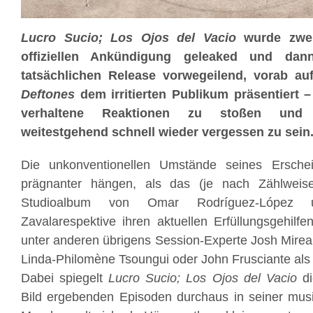
Lucro Sucio; Los Ojos del Vacio
wurde zwei
offiziellen Ankündigung geleaked und da
tatsächlichen Release vorwegeilend, vorab au
Deftones
dem irritierten Publikum präsentiert – 
verhaltene Reaktionen zu stoßen und
weitestgehend schnell wieder vergessen zu sein
Die unkonventionellen Umstände seines Ersche
prägnanter hängen, als das (je nach Zählweis
Studioalbum von Omar Rodríguez-López u
Zavalarespektive ihren aktuellen Erfüllungsgehilfe
unter anderen übrigens Session-Experte Josh Mire
Linda-Philomène Tsoungui oder John Frusciante als
Dabei spiegelt
Lucro Sucio; Los Ojos del Vacio
di
Bild ergebenden Episoden durchaus in seiner musi