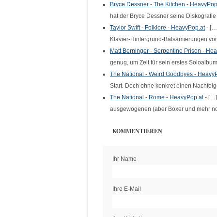
Bryce Dessner - The Kitchen - HeavyPop
hat der Bryce Dessner seine Diskograf
Taylor Swift - Folklore - HeavyPop.at
- […
Klavier-Hintergrund-Balsamierungen von
Matt Berninger - Serpentine Prison - He
genug, um Zeit für sein erstes Soloalbu
The National - Weird Goodbyes - Heavy
Start. Doch ohne konkret einen Nachfol
The National - Rome - HeavyPop.at
- […]
ausgewogenen (aber Boxer und mehr no
KOMMENTIEREN
Ihr Name
Ihre E-Mail