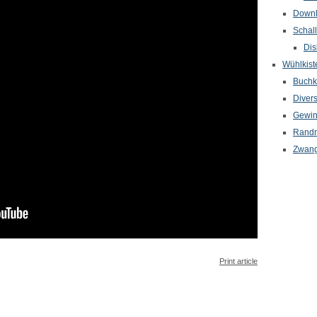
Down
Schal
Dis
Wühlkist
Buchkr
Diver
Gewin
Randn
Zwang
Print article