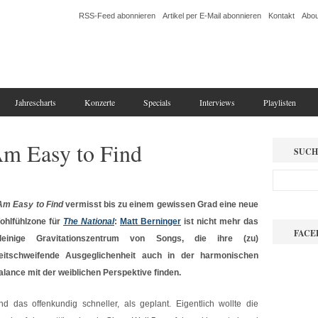
RSS-Feed abonnieren
Artikel per E-Mail abonnieren
Kontakt
Abou
Jahrescharts
Konzerte
Specials
Interviews
Playlisten
Am Easy to Find
SUCH
 Am Easy to Find
vermisst bis zu einem gewissen Grad eine neue
ohlfühlzone für
The National
:
Matt Berninger
ist nicht mehr das
FACE
lleinige Gravitationszentrum von Songs, die ihre (zu)
eitschweifende Ausgeglichenheit auch in der harmonischen
alance mit der weiblichen Perspektive finden.
nd das offenkundig schneller, als geplant. Eigentlich wollte die