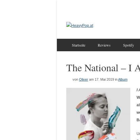
Startseite
Reviews
Spotify
The National – I 
von
Oliver
am 17. Mai 2019
in
Album
I
W
a
w
B
U