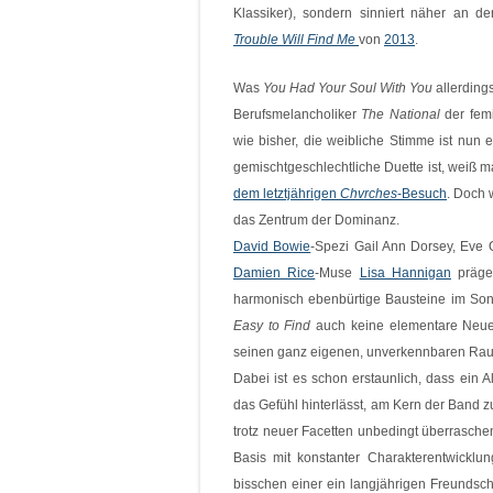
Klassiker), sondern sinniert näher an 
Trouble Will Find Me
von
2013
.
Was
You Had Your Soul With You
allerding
Berufsmelancholiker
The National
der femi
wie bisher, die weibliche Stimme ist nun
gemischtgeschlechtliche Duette ist, weiß ma
dem letztjährigen
Chvrches
-Besuch
. Doch 
das Zentrum der Dominanz.
David Bowie
-Spezi Gail Ann Dorsey, Eve 
Damien Rice
-Muse
Lisa Hannigan
prägen
harmonisch ebenbürtige Bausteine im So
Easy to Find
auch keine elementare Neue
seinen ganz eigenen, unverkennbaren Ra
Dabei ist es schon erstaunlich, dass ein 
das Gefühl hinterlässt, am Kern der Band 
trotz neuer Facetten unbedingt überrasch
Basis mit konstanter Charakterentwicklu
bisschen einer ein langjährigen Freundsch