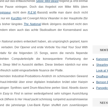
and auf das enttäuschende
Sleep Well Beast
folgend ja erst einmal
ine Pause einlegen. Doch das Angebot von Mike Mills (dem
egisseur
, nicht dem
R.E.M.
-Bassist) wollte man dann doch nicht
t nur ein
Kurzfilm
mit Covergirl Alicia Vikander in der Hauptrolle (für
s bisher längstes
The National
-Werk übrigens dezidiert nicht den
sondern eben auch das achte Studioalbum der Konsensband aus
 National
anders entwickelt haben, als ursprünglich geplant, kann
l verladen. Der Opener und erste Vorbote
You Had Your Soul With
MOST
entativ für die folgenden 15 Songs, wenn die nervös fiepende
rehten Computerknöpfe die konsequentere Fortsetzung der
Kanonenf
on
Sleep Well
in Aussicht stellten. Diese bleiben nämlich nur eine
Shearlin
reulich subtil eingearbeitete Nuance der Platte.
Look at 
ernden Industrial-Produktions-Anstrich im schmusenden Gewand
Deafheav
aut-Intimität über einer digitalen Installation brütet oder
Hairpin
Benson B
alogen Synthies samt Drum-Maschine perlen lässt. Abseits davon
Panoptic
m Easy to Find
in seiner weitestgehend sehr ruhigen Ausrichtung
ck (
Where Is Her Head
packt schmissig rumpelnd ausnahmsweise
NEUS
und die jahrelange Live-Bank
Rylan
shuffelt zum zuverlässigen