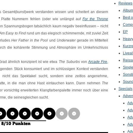
Reviews
Albu
 Gesamt(kunst)werk verstanden wissen und scheitert an diesem
Best o
 Platte Nummern fehlen (oder wie unlängst auf
For the Throne
Compi
en Spannungsbogen tatsächlich kaum negativ beeinflussen – nicht
EP
 Am Easy to Find
rund um das elegisch schimmernde, mit zuviel Zeit
Heavy
erludes
Her Father in the Pool
und
Underwater
gerade im Mittelteil
Kurzr
t durch die kohärente Stimmung und Atmosphäre im Umkehrschluss
Livea
Reiss
ad ähnlich konzipiert ist wie etwa
The Suburbs
von
Arcade Fire
,
Singl
genden Stück konsumiert und im schlüssigen Kontext verstanden
Sonst
 nicht das Spektakel sucht, sondern eine zeitlos angenehme,
Sound
platte, in die man ohne Hast eintauchen kann. Dann nehmen
The
Specials
r vorsichtig erweiterten Klangfarbenpalette immer noch über eine
Adven
rme, die seinesgleichen sucht.
Adv
Adv
Adv
Adv
Adv