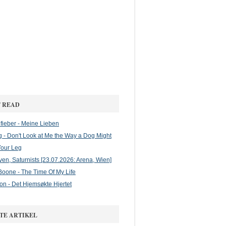
 READ
ieber - Meine Lieben
g - Don't Look at Me the Way a Dog Might
Your Leg
en, Saturnists [23.07.2026: Arena, Wien]
oone - The Time Of My Life
on - Det Hjemsøkte Hjertet
TE ARTIKEL