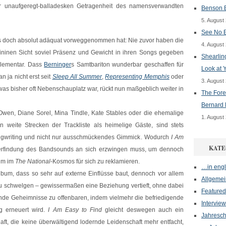
der unaufgeregt-balladesken Getragenheit des namensverwandten
Benson B
5. August
See No E
s doch absolut adäquat vorweggenommen hat: Nie zuvor haben die
4. August
ninen Sicht soviel Präsenz und Gewicht in ihren Songs gegeben
Shearlin
 elementar. Dass
Berninger
s Samtbariton wunderbar geschaffen für
Look at 
n ja nicht erst seit
Sleep All Summer
,
Representing Memphis
oder
3. August
was bisher oft Nebenschauplatz war, rückt nun maßgeblich weiter in
The Fore
Bernard 
Owen, Diane Sorel, Mina Tindle, Kate Stables oder die ehemalige
1. August
 weite Strecken der Trackliste als heimelige Gäste, sind stets
ngwriting und nicht nur ausschmückendes Gimmick. Wodurch
I Am
KATE
rfindung des Bandsounds an sich erzwingen muss, um dennoch
um im
The National
-Kosmos für sich zu reklamieren.
…in engl
Album, dass so sehr auf externe Einflüsse baut, dennoch vor allem
Allgemei
zu schwelgen – gewissermaßen eine Beziehung vertieft, ohne dabei
Featured
ende Geheimnisse zu offenbaren, indem vielmehr die befriedigende
Interview
ng erneuert wird.
I Am Easy to Find
gleicht deswegen auch ein
Jahresch
aft, die keine überwältigend lodernde Leidenschaft mehr entfacht,