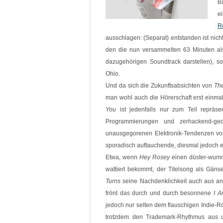
B
e
R
ausschlagen: (Separat) entstanden ist nich
den die nun versammelten 63 Minuten al
dazugehörigen Soundtrack darstellen), 
Ohio.
Und da sich die Zukunftsabsichten von
The
man wohl auch die Hörerschaft erst einma
You
ist jedenfalls nur zum Teil repräs
Programmierungen und zerhackend-ged
unausgegorenen Elektronik-Tendenzen v
sporadisch auftauchende, diesmal jedoch erf
Etwa, wenn
Hey Rosey
einen düster-wumm
wattiert bekommt, der Titelsong als Gänseh
Turns
seine Nachdenklichkeit auch aus an
frönt das durch und durch besonnene
I A
jedoch nur selten dem flauschigen Indie-Ro
trotzdem den Trademark-Rhythmus aus 