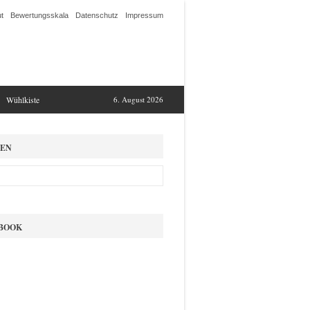
t
Bewertungsskala
Datenschutz
Impressum
Wühlkiste
6. August 2026
EN
BOOK