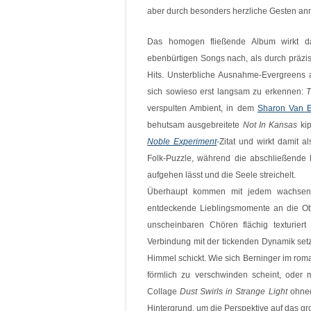
aber durch besonders herzliche Gesten anmu
Das homogen fließende Album wirkt d
ebenbürtigen Songs nach, als durch präzi
Hits. Unsterbliche Ausnahme-Evergreens
sich sowieso erst langsam zu erkennen:
T
verspulten Ambient, in dem
Sharon Van E
behutsam ausgebreitete
Not In Kansas
kip
Noble Experiment
-Zitat und wirkt damit al
Folk-Puzzle, während die abschließende
aufgehen lässt und die Seele streichelt.
Überhaupt kommen mit jedem wachsend
entdeckende Lieblingsmomente an die Ob
unscheinbaren Chören flächig texturiert
Verbindung mit der tickenden Dynamik setz
Himmel schickt. Wie sich Berninger im rom
förmlich zu verschwinden scheint, oder
Collage
Dust Swirls in Strange Light
ohned
Hintergrund, um die Perspektive auf das gr