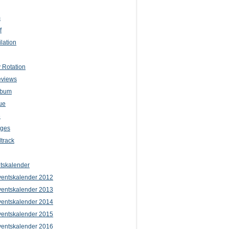
m
f
lation
 Rotation
eviews
lbum
ue
e
iges
track
tskalender
entskalender 2012
entskalender 2013
entskalender 2014
entskalender 2015
entskalender 2016