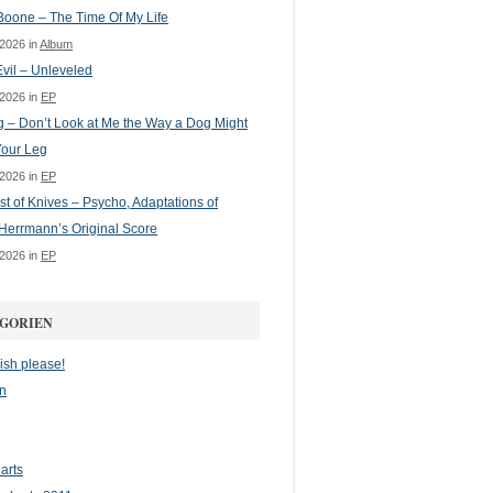
oone – The Time Of My Life
 2026 in
Album
vil – Unleveled
 2026 in
EP
g – Don’t Look at Me the Way a Dog Might
Your Leg
 2026 in
EP
st of Knives – Psycho, Adaptations of
Herrmann’s Original Score
 2026 in
EP
GORIEN
ish please!
n
arts