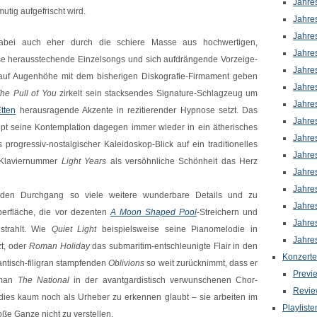
Jahre
tig aufgefrischt wird.
Jahre
Jahre
abei auch eher durch die schiere Masse aus hochwertigen,
Jahre
se herausstechende Einzelsongs und sich aufdrängende Vorzeige-
Jahre
 auf Augenhöhe mit dem bisherigen Diskografie-Firmament geben
Jahre
he Pull of You
zirkelt sein stacksendes Signature-Schlagzeug um
Jahre
tten
herausragende Akzente in rezitierender Hypnose setzt. Das
Jahre
pt seine Kontemplation dagegen immer wieder in ein ätherisches
Jahre
s progressiv-nostalgischer Kaleidoskop-Blick auf ein traditionelles
Jahre
 Klaviernummer
Light Years
als versöhnliche Schönheit das Herz
Jahre
Jahre
en Durchgang so viele weitere wunderbare Details und zu
Jahre
erfläche, die vor dezenten
A Moon Shaped Pool
-Streichern und
Jahre
 strahlt. Wie
Quiet Light
beispielsweise seine Pianomelodie in
Jahre
t, oder
Roman Holiday
das submaritim-entschleunigte Flair in den
Konzerte
antisch-filigran stampfenden
Oblivions
so weit zurücknimmt, dass er
Previ
 man
The National
in der avantgardistisch verwunschenen Chor-
Revie
ies kaum noch als Urheber zu erkennen glaubt – sie arbeiten im
Playliste
oße Ganze nicht zu verstellen.