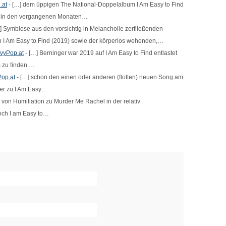
.at
- […] dem üppigen The National-Doppelalbum I Am Easy to Find
ie in den vergangenen Monaten…
] Symbiose aus den vorsichtig in Melancholie zerfließenden
 I Am Easy to Find (2019) sowie der körperlos wehenden,…
avyPop.at
- […] Berninger war 2019 auf I Am Easy to Find entlastet
m zu finden.…
Pop.at
- […] schon den einen oder anderen (flotten) neuen Song am
ger zu I Am Easy…
 von Humiliation zu Murder Me Rachel in der relativ
ch I am Easy to…