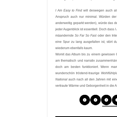
I Am Easy to Find
will deswegen auch als
Anspruch auch nur minimal. Würden der
anderweitig geparkt werden), würde das d
jeder Augenblick ist essentiell. Doch dass
I
mäandernde
So Far So Fast
oder den Int
eine Spur zu lang ausgefallen ist, stör
wiederum ebenfalls kaum.
Womit das Album bis zu einem gewissen Gr
am thematisch und narrativ zusammenhän
doch am besten funktioniert. Wenn man
wunderschön tröstend-traurige Wohlfühl
National
auch nach all den Jahren mit eine
vertraute Wärme und Geborgenheit in die A