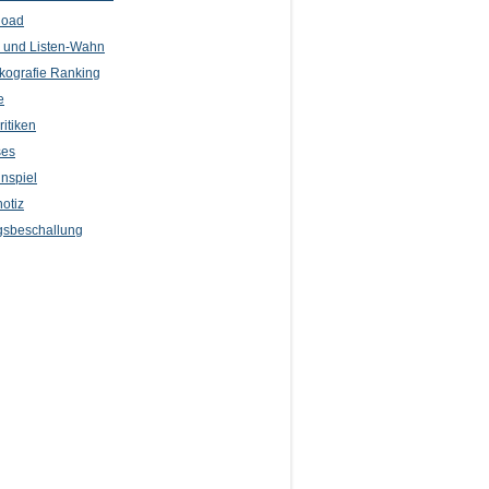
load
l und Listen-Wahn
kografie Ranking
e
itiken
ses
nspiel
otiz
sbeschallung