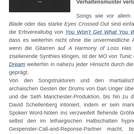
Verhaltensmuster verl
Songs wie vor allem
Blade
oder das starke
Eyes Crossed Out
sind einfa
die Erbverealtubg von
You Won’t Get What You 
dass es weiterhin nicht ohne die unvermeidliche 
wenn die Gitarren auf
A Harmony of Loss Has
ziselierende Synthies klingen, ist der MO von
Tunic
Dream
weiterhin in nahezu jeder Hinsicht durch di
geprägt.
Von den Songstrukturen und den martialisch
archaischen Gesten der Drums von Dan Unger üb
und die Seth Manchester-Produktion, bis hin zu d
David Schellenberg intoniert, indem er sein man
Spoken Word-Nölen ins verzweifelt flehende Gröhle
selbst den im lethargischen Halbschatten hypn
Gespenster-Call-and-Reponse-
Partner macht, b