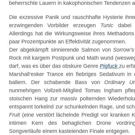
beherrschte Lauern in kakophonischen Tendenzen a
Die exzessive Panik und rauschhafte Hysterie ihrer
erzwingenden Vorbilder erzeugen
Tunic
dabei n
Allerdings hat die Wirkungsweise ihres Methadons
paar Prozentpunkte an Effektivität zugenommen.
Der abgekämpft sinnierende Salmon von
Sorrow’s
Rock mit kargem Postpunk und Math wund (weswe
darf, was es über das obskure Genre
Pigfuck
zu erf
Marshall‘esker Trance ein fiebriges Sedativum in
ballern. Der schabende Bass von
Ordinary U
nunmehrigen Vollzeit-Mitglied Tomas Ingham pfle
stoischen Hang zur massiv polternden Wiederholun
entspannt torkelnd zur schunkelnden Rage, und sc
Fruit
(eine verstört lächelnde Predigt vor kranken K
intimen Kern des behaglichen Drone vordrin
Songverläufe einem kasteienden Finale entgegen.