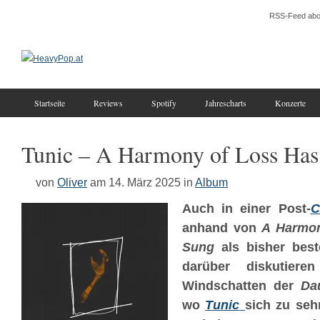
RSS-Feed abo
Startseite
Reviews
Spotify
Jahrescharts
Konzerte
Tunic – A Harmony of Loss Ha
von
Oliver
am 14. März 2025
in
Album
Auch in einer Post-
C
anhand von
A Harmon
Sung
als bisher bes
darüber diskutier
Windschatten der
Da
wo
Tunic
sich zu sehr