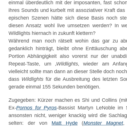
einmal überdeutlich mit der imposanten, fast scho
ihres Sounds und kurbelt mit assoziativer Kraft das
epischen Szenen hätte sich diese Basis noch ste
diesen Ansatz wohl live umsetzen werden? In w
Wildlights hiernach in zukunft klettern?
Während man noch rätselt wohin das gar zu ab
gedanklich hinträgt, bleibt ohne Enttäuschung ab
Portion Abhängigkeit also vorerst nur der unabd
Repeat-Taste, um ‚
Wildlights
‚ wieder am Anfan
vielleicht sollte man dann an dieser Stelle doch noc
dass
Wildlights
für die Ausbreitung des letzten Son
gerade einmal 155 Sekunden benötigen.
Zugegeben: Kürzer machen es Shi und Collins (mit
Ex-
Pornos for Pyros
-Bassist Martyn LeNoble im S
ansonsten nicht, weniger knackig wird die Sachla
selten: der von
Matt Hyde
(
Monster Magnet