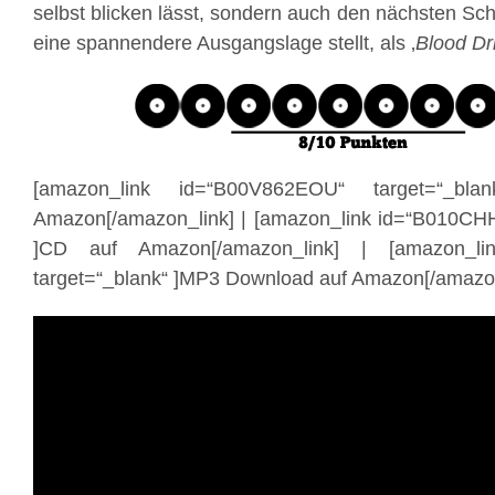
selbst blicken lässt, sondern auch den nächsten S
eine spannendere Ausgangslage stellt, als ‚
Blood Dr
[amazon_link id=“B00V862EOU“ target=“_bl
Amazon[/amazon_link] | [amazon_link id=“B010CH
]CD auf Amazon[/amazon_link] | [amazon_li
target=“_blank“ ]MP3 Download auf Amazon[/amazon