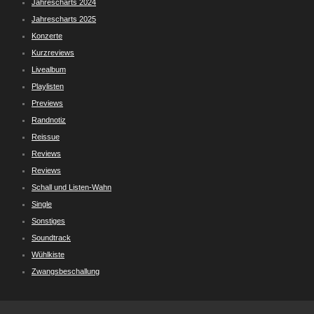
Jahrescharts 2024
Jahrescharts 2025
Konzerte
Kurzreviews
Livealbum
Playlisten
Previews
Randnotiz
Reissue
Reviews
Reviews
Schall und Listen-Wahn
Single
Sonstiges
Soundtrack
Wühlkiste
Zwangsbeschallung