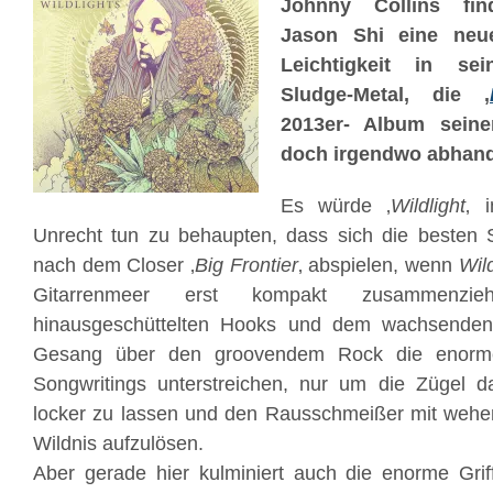
Johnny Collins fi
Jason Shi eine neue
Leichtigkeit in se
Sludge-Metal, die ‚
2013er- Album sein
doch irgendwo abhan
Es würde ‚
Wildlight
‚ 
Unrecht tun zu behaupten, dass sich die besten S
nach dem Closer ‚
Big Frontier
‚ abspielen, wenn
Wild
Gitarrenmeer erst kompakt zusammenzi
hinausgeschüttelten Hooks und dem wachsend
Gesang über den groovendem Rock die enorme 
Songwritings unterstreichen, nur um die Zügel da
locker zu lassen und den Rausschmeißer mit wehend
Wildnis aufzulösen.
Aber gerade hier kulminiert auch die enorme Grif