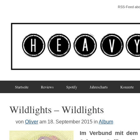
RSS-Feed abo
Startseite
Reviews
Spotify
Jahrescharts
Konzerte
Wildlights – Wildlights
von
Oliver
am 18. September 2015
in
Album
Im Verbund mit de