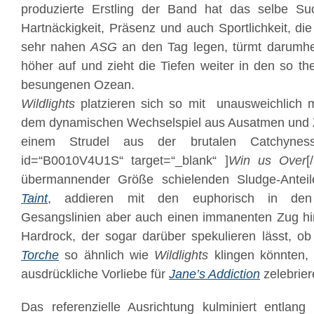
produzierte Erstling der Band hat das selbe Such
Hartnäckigkeit, Präsenz und auch Sportlichkeit, die d
sehr nahen
ASG
an den Tag legen, türmt darumhe
höher auf und zieht die Tiefen weiter in den so t
besungenen Ozean.
Wildlights
platzieren sich so mit unausweichlich m
dem dynamischen Wechselspiel aus Ausatmen und Zu
einem Strudel aus der brutalen Catchyness
id=“B0010V4U1S“ target=“_blank“ ]
Win us Over
[
übermannender Größe schielenden Sludge-Ante
Taint
, addieren mit den euphorisch in den
Gesangslinien aber auch einen immanenten Zug hin
Hardrock, der sogar darüber spekulieren lässt, o
Torche
so ähnlich wie
Wildlights
klingen könnten, 
ausdrückliche Vorliebe für
Jane’s Addiction
zelebrie
Das referenzielle Ausrichtung kulminiert entlang d