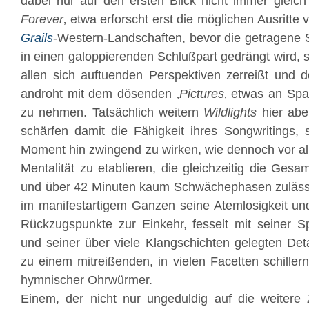
dabei nur auf den ersten Blick nicht immer gleich
Forever
‚ etwa erforscht erst die möglichen Ausritte
Grails
-Western-Landschaften, bevor die getragene
in einen galoppierenden Schlußpart gedrängt wird, 
allen sich auftuenden Perspektiven zerreißt und de
androht mit dem dösenden ‚
Pictures
‚ etwas an Sp
zu nehmen. Tatsächlich weitern
Wildlights
hier abe
schärfen damit die Fähigkeit ihres Songwritings,
Moment hin zwingend zu wirken, wie dennoch vor al
Mentalität zu etablieren, die gleichzeitig die Gesa
und über 42 Minuten kaum Schwächephasen zulässt
im manifestartigem Ganzen seine Atemlosigkeit un
Rückzugspunkte zur Einkehr, fesselt mit seiner Sp
und seiner über viele Klangschichten gelegten Detai
zu einem mitreißenden, in vielen Facetten schiller
hymnischer Ohrwürmer.
Einem, der nicht nur ungeduldig auf die weitere