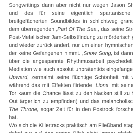
Songwritings dann aber nicht nur wegen Jason S
und des für seine eigentlich spartanische
breitgefächerten Soundbildes in schlichtweg gr
dem überragenden ‚
Part Of The Sea
‚, das seine St
Post-Metallischer Jam-Selbstfindung zu mörderisc
und wieder zurück ändert, nur um einen hymnische
der keine Gefangenen nimmt. ‚
Snow Song
‚ ist dan
über die angespannte Rhythmusarbeit psychedel
Mediation wie auch absolut unprätentiös eingefang
Upward
‚ zermalmt seine flüchtige Schönheit mit w
während das mit Effekten flirtende ‚
Lions
‚ mit sei
Tor kaum die Chance lässt zu den Nacken still zu 
Out ärgerlich zu empfinden) und das melancholisc
The Throne
‚ sogar Zeit für in den Postrock forsc
hat.
Wo sich die Killertracks praktisch am Fließband stap