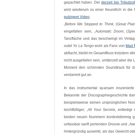
gepachtet haben. Der
derzeit bei Tributzo
wird wiederum zu einer freundlich in di
putzigem Video
.
‚
Before We Stopped to Think
‚ (
Great Plai
eingefallen sein, ‚
Automatic Doom
‚ (
Spec
Tanzfläche und das beschwingt im Vint
outet
Yo La Tengo
wohl als Fans von
Mad 
abflacht, bleibt im Gesamtfluss trotzdem s
nicht ausgefallen sein, umtänzelt aber die 
Moment den schönsten Soundtrack für da
verdammt gut an.
In das instrumental sparsam inszeniert
Bekannte der Discographiegeschichte da
beispielsweise seinen ursprünglichen Noi
leichtfüßiger; ‚
All Your Secrets
‚ entledigt
beiden neuen Nummern kontextstimmig gle
unfassbar sanft perlenden Groove und ‚
Aw
hintergründig auswirkt, als das Gewicht o