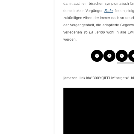
damit auch ein bisschen symptomatisch für
dem direkten Vorgänger ‚
Fade
‚ finden, ste
zukünftigen Alben der immer noch so unsc
der Vergangenheit, die adaptierte Gegenw
verlegenen
Yo La Tengo
wohl in alle Ewi
werden.
[amazon_link id=“B00YQIFFHA“ target=“_bla