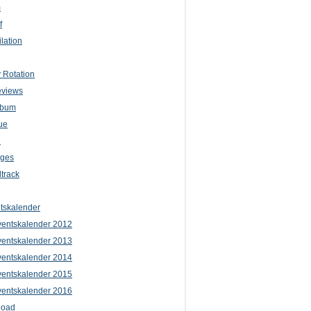
m
f
lation
 Rotation
eviews
lbum
ue
e
iges
track
tskalender
entskalender 2012
entskalender 2013
entskalender 2014
entskalender 2015
entskalender 2016
load