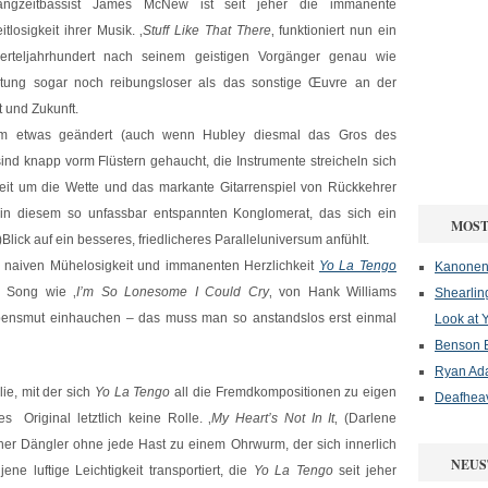
angzeitbassist James McNew ist seit jeher die immanente
itlosigkeit ihrer Musik. ‚
Stuff Like That There
‚ funktioniert nun ein
ierteljahrhundert nach seinem geistigen Vorgänger genau wie
htung sogar noch reibungsloser als das sonstige
Œuvre
an der
 und Zukunft.
aum etwas geändert (auch wenn Hubley diesmal das Gros des
nd knapp vorm Flüstern gehaucht, die Instrumente streicheln sich
it um die Wette und das markante Gitarrenspiel von Rückkehrer
n diesem so unfassbar entspannten Konglomerat, das sich ein
MOST
Blick auf ein besseres, friedlicheres Paralleluniversum anfühlt.
h naiven Mühelosigkeit und immanenten Herzlichkeit
Yo La Tengo
Kanonenf
n Song wie ‚
I’m So Lonesome I Could Cry
‚ von Hank Williams
Shearlin
ebensmut einhauchen – das muss man so anstandslos erst einmal
Look at 
Benson B
Ryan Ad
ie, mit der sich
Yo La Tengo
all die Fremdkompositionen zu eigen
Deafheav
s Original letztlich keine Rolle. ‚
My Heart’s Not In It
‚ (Darlene
er Dängler ohne jede Hast zu einem Ohrwurm, der sich innerlich
NEUS
ene luftige Leichtigkeit transportiert, die
Yo La Tengo
seit jeher