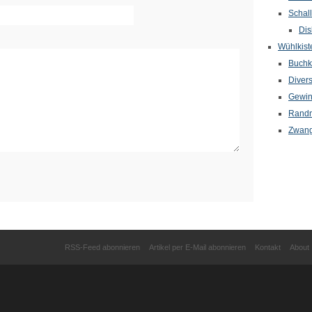
Schal
Dis
Wühlkist
Buchkr
Diver
Gewin
Randn
Zwang
RSS-Feed abonnieren
Artikel per E-Mail abonnieren
Kontakt
About