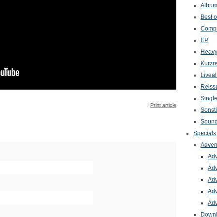
Albu
Best o
Compi
EP
Heavy
Kurzr
Livea
Reiss
Singl
Print article
Sonst
Sound
Specials
Adven
Adv
Adv
Adv
Adv
Adv
Down