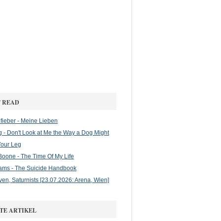
 READ
ieber - Meine Lieben
g - Don't Look at Me the Way a Dog Might
Your Leg
oone - The Time Of My Life
ams - The Suicide Handbook
en, Saturnists [23.07.2026: Arena, Wien]
TE ARTIKEL