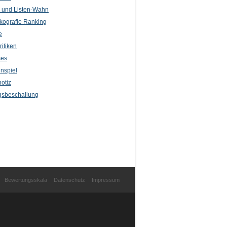
l und Listen-Wahn
kografie Ranking
e
itiken
ses
nspiel
otiz
sbeschallung
Bewertungsskala
Datenschutz
Impressum