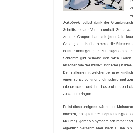
L
Ze
V
‚
Fakebook
‚ selbst dank der Grundausric
Schnittstelle aus Vergangenheit, Gegenwart
An der Gangart hat sich jedenfalls k
Gesangsanteils übernimmt): die Stimmen si
in ihrer unaufgeregten Zurückgenommenhe
Schramm gibt beinahe den roten Faden i
bisschen wie der musikhistorische (Insider-)
Denn alleine mit welcher beinahe kindlic
einen sonst so unendlich schwermütige
interpretieren und ihm tröstend neuen L
zustande bringen.
Es ist diese ureigene wärmende Melanchol
machen, da spielt der Popularitätsgrad de
McCrea) gerät als sympathisch romantisch
eigentlich verzehrt, aber nach außen hin j