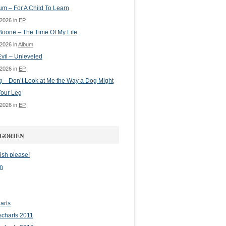
m – For A Child To Learn
 2026 in
EP
oone – The Time Of My Life
 2026 in
Album
vil – Unleveled
 2026 in
EP
g – Don’t Look at Me the Way a Dog Might
Your Leg
 2026 in
EP
GORIEN
ish please!
n
arts
scharts 2011