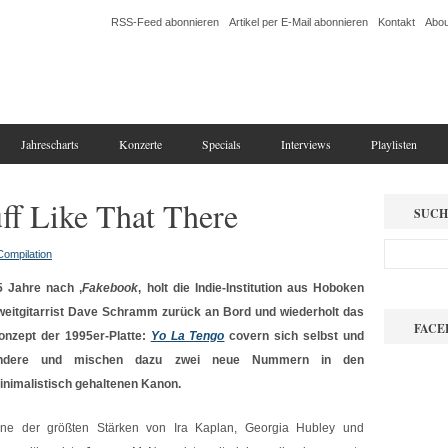
RSS-Feed abonnieren
Artikel per E-Mail abonnieren
Kontakt
Abou
Jahrescharts
Konzerte
Specials
Interviews
Playlisten
ff Like That There
SUCH
Compilation
5 Jahre nach ‚
Fakebook
‚ holt die Indie-Institution aus Hoboken
weitgitarrist Dave Schramm zurück an Bord und wiederholt das
FACE
onzept der 1995er-Platte:
Yo La Tengo
covern sich selbst und
ndere und mischen dazu zwei neue Nummern in den
inimalistisch gehaltenen Kanon.
ine der größten Stärken von Ira Kaplan, Georgia Hubley und