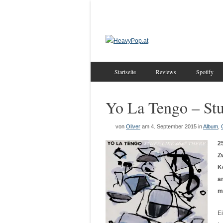
Startseite
Reviews
Spotify
Yo La Tengo – Stu
von
Oliver
am 4. September 2015
in
Album
,
2
Z
K
a
m
E