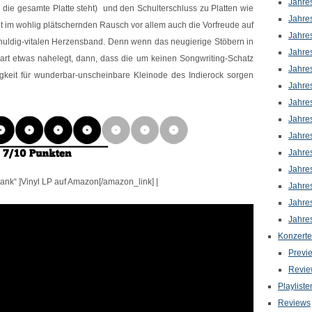
Jahre
 die gesamte Platte steht) und den Schulterschluss zu Platten wie
Jahre
igt im wohlig plätschernden Rausch vor allem auch die Vorfreude auf
Jahre
huldig-vitalen Herzensband. Denn wenn das neugierige Stöbern in
Jahre
art etwas nahelegt, dann, dass die um keinen Songwriting-Schatz
Jahre
gkeit für wunderbar-unscheinbare Kleinode des Indierock sorgen
Jahre
Jahre
Jahre
Jahre
Jahre
Jahre
nk“ ]Vinyl LP auf Amazon[/amazon_link] |
Jahre
Jahre
Jahre
Konzerte
Previ
Revie
Playliste
Reviews