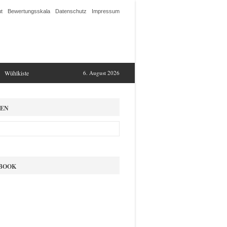
t
Bewertungsskala
Datenschutz
Impressum
Wühlkiste
6. August 2026
EN
BOOK