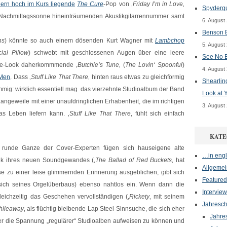
llern hoch im Kurs liegende
The Cure
-Pop von ‚
Friday I’m in Love
‚
Spydergu
e Nachmittagssonne hineinträumenden Akustikgitarrennummer samt
6. August
Benson B
ns
) könnte so auch einem dösenden Kurt Wagner mit
Lambchop
5. August
ial Pillow
) schwebt mit geschlossenen Augen über eine leere
See No E
age-Look daherkommmende ‚
Butchie’s Tune
‚ (
The Lovin‘ Spoonful
)
4. August
Men
. Dass ‚
Stuff Like That There
‚ hinten raus etwas zu gleichförmig
Shearlin
timmig: wirklich essentiell mag das vierzehnte Studioalbum der Band
Look at 
Langeweile mit einer unaufdringlichen Erhabenheit, die im richtigen
3. August
s Leben liefern kann. ‚
Stuff Like That There
‚ fühlt sich einfach
KATE
e runde Ganze der Cover-Experten fügen sich hauseigene alte
…in engl
nk ihres neuen Soundgewandes (‚
The Ballad of Red Buckets
‚ hat
Allgemei
se zu einer leise glimmernden Erinnerung ausgeblichen, gibt sich
Featured
 sich seines Orgelüberbaus) ebenso nahtlos ein. Wenn dann die
Interview
ichzeitig das Geschehen vervollständigen (‚
Rickety
‚ mit seinem
Jahresch
hileaway
‚ als flüchtig bleibende Lap Steel-Sinnsuche, die sich eher
Jahre
der die Spannung „regulärer“ Studioalben aufweisen zu können und