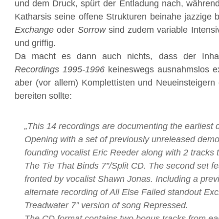
und dem Druck, spürt der Entladung nach, währen
Katharsis seine offene Strukturen beinahe jazzige 
Exchange
oder
Sorrow
sind zudem variable Intens
und griffig.
Da macht es dann auch nichts, dass der Inh
Recordings 1995-1996
keineswegs ausnahmslos ex
aber (vor allem) Komplettisten und Neueinsteiger
bereiten sollte:
„This 14 recordings are documenting the earliest 
Opening with a set of previously unreleased demo
founding vocalist Eric Reeder along with 2 tracks
The Tie That Binds 7”/Split CD. The second set fe
fronted by vocalist Shawn Jonas. Including a prev
alternate recording of All Else Failed standout E
Treadwater 7” version of song Repressed.
The CD format contains two bonus tracks from ear