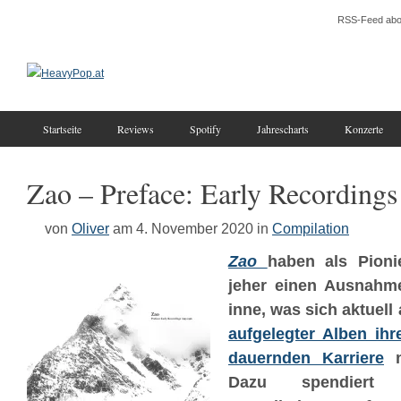
RSS-Feed abo
Startseite
Reviews
Spotify
Jahrescharts
Konzerte
Zao – Preface: Early Recordings 
von
Oliver
am 4. November 2020
in
Compilation
Zao
haben als Pioni
jeher einen Ausnahme
inne, was sich aktuel
aufgelegter Alben ihr
dauernden Karriere
n
Dazu spendier