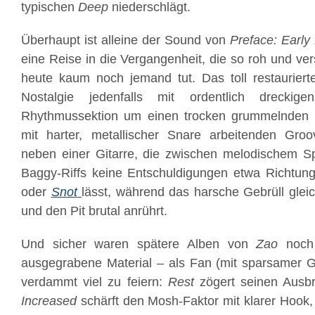
typischen
Deep
niederschlägt.
Überhaupt ist alleine der Sound von
Preface: Earl
eine Reise in die Vergangenheit, die so roh und vers
heute kaum noch jemand tut. Das toll restaurierte
Nostalgie jedenfalls mit ordentlich dreckig
Rhythmussektion um einen trocken grummelnden
mit harter, metallischer Snare arbeitenden Gr
neben einer Gitarre, die zwischen melodischem Sp
Baggy-Riffs keine Entschuldigungen etwa Richtun
oder
Snot
lässt, während das harsche Gebrüll gleic
und den Pit brutal anrührt.
Und sicher waren spätere Alben von
Zao
noch 
ausgegrabene Material – als Fan (mit sparsamer G
verdammt viel zu feiern:
Rest
zögert seinen Ausb
Increased
schärft den Mosh-Faktor mit klarer Hook,