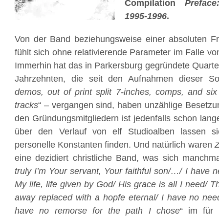
Compilation
Prefac
1995-1996
.
Von der Band beziehungsweise einer absoluten F
fühlt sich ohne relativierende Parameter im Falle v
Immerhin hat das in Parkersburg gegründete Quartet
Jahrzehnten, die seit den Aufnahmen dieser 
demos, out of print split 7-inches, comps, and six
tracks
“ – vergangen sind, haben unzählige Besetzu
den Gründungsmitgliedern ist jedenfalls schon lang
über den Verlauf von elf Studioalben lassen s
personelle Konstanten finden. Und natürlich waren
eine dezidiert christliche Band, was sich manchma
truly I’m Your servant, Your faithful son/…/ I have 
My life, life given by God/ His grace is all I need/
away replaced with a hopfe eternal/ I have no need
have no remorse for the path I chose
“ im für 