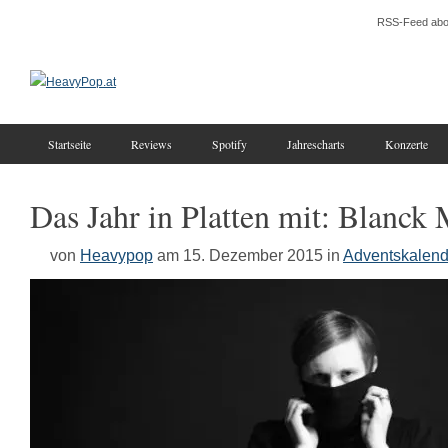
RSS-Feed abo
Startseite
Reviews
Spotify
Jahrescharts
Konzerte
Das Jahr in Platten mit: Blanck
von
Heavypop
am 15. Dezember 2015
in
Adventskalend