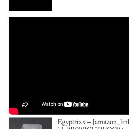
Egyptrixx
– [amazon_lin