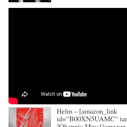
Helm
– [amazon_link
id=“B00XN5UAMC“ targ
]Olympic Mess[/amazon_