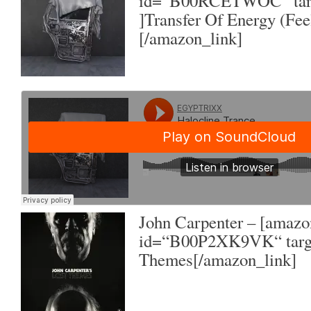
id=“B00RCETWOC“ targ
]Transfer Of Energy (Fee
[/amazon_link]
John Carpenter
– [amazo
id=“B00P2XK9VK“ targe
Themes[/amazon_link]