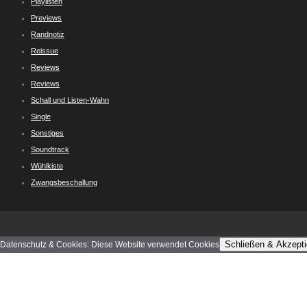
Playlisten
Previews
Randnotiz
Reissue
Reviews
Reviews
Schall und Listen-Wahn
Single
Sonstiges
Soundtrack
Wühlkiste
Zwangsbeschallung
Schließen & Akzepti
Datenschutz & Cookies: Diese Website verwendet Cookies