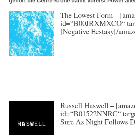
gehört die Genre-Krone damit vorerst Power alle
The Lowest Form
– [ama
id=“B00JRXMXCO“ targ
]Negative Ecstasy[/amaz
Russell Haswell
– [amaz
id=“B01522NNRC“ targe
Sure As Night Follows D