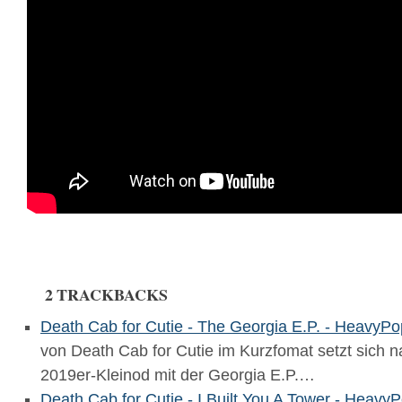
2 TRACKBACKS
Death Cab for Cutie - The Georgia E​.​P. - HeavyPo
von Death Cab for Cutie im Kurzfomat setzt sich n
2019er-Kleinod mit der Georgia E.P.…
Death Cab for Cutie - I Built You A Tower - HeavyP