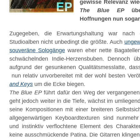
gewisse Relevanz wie
The Blue EP
über
Hoffnungen nun sogar
Zugegeben, die Erwartungshaltung war nach 
Studioalben nicht unbedingt die größte. Auch
ungew
souveräne Sologänge
waren eher nette Bagatelle
schwächelnden Indie-Herzensbuben. Dennoch übe
aufgrund der gesunkenen Qualitätsmesslatte, da
nun relativ unvorbereitet mit der wohl besten Veröf
and Keys
um die Ecke biegen.
The Blue EP
führt dafür den Weg der vergangenen 
geht jedoch weiter in die Tiefe, wächst im umliegend
seine Kompositionen mit einer breiteren Selbstsich
allgegenwärtigen Keyboardtexturen sind nunmehr i
und instinktiv verflochtene Element des Charakt
keine ausschmückende Patina. Die Gitarren klingen 