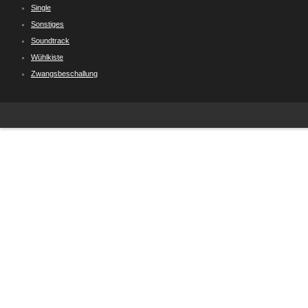
Single
Sonstiges
Soundtrack
Wühlkiste
Zwangsbeschallung