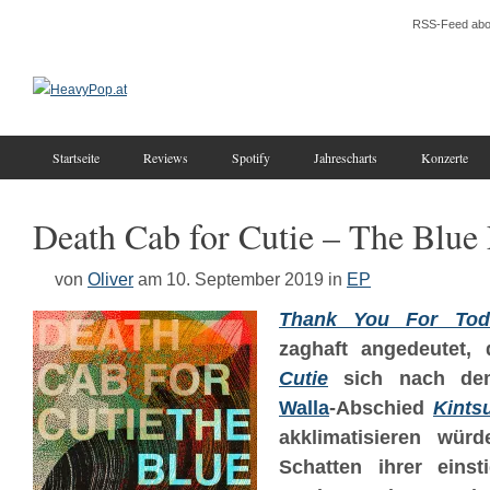
RSS-Feed abo
Startseite
Reviews
Spotify
Jahrescharts
Konzerte
Death Cab for Cutie – The Blue
von
Oliver
am 10. September 2019
in
EP
Thank You For Tod
zaghaft angedeutet,
Cutie
sich nach d
Walla
-Abschied
Kints
akklimatisieren wü
Schatten ihrer einst