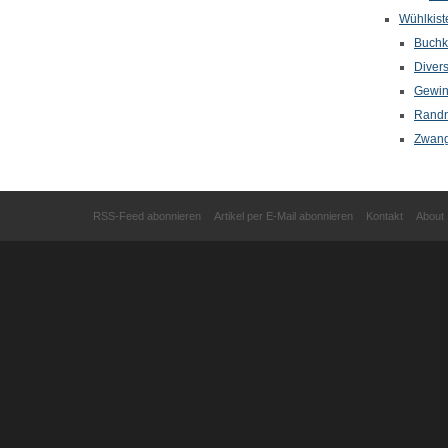
Wühlkist
Buchkr
Diver
Gewin
Randn
Zwang
RSS-Feed abonnieren
Artikel per E-Mail abonnieren
Kontakt
About