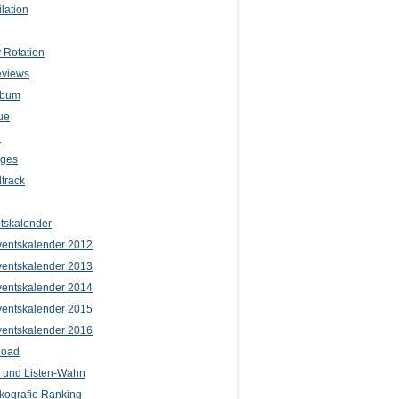
lation
 Rotation
eviews
lbum
ue
e
iges
track
tskalender
entskalender 2012
entskalender 2013
entskalender 2014
entskalender 2015
entskalender 2016
load
l und Listen-Wahn
kografie Ranking