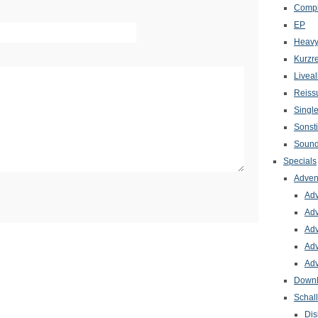
Compi
EP
Heavy
Kurzr
Livea
Reiss
Singl
Sonst
Sound
Specials
Adven
Adv
Adv
Adv
Adv
Adv
Down
Schal
Dis