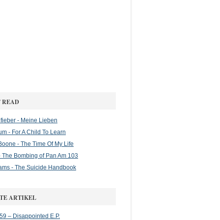
 READ
ieber - Meine Lieben
m - For A Child To Learn
oone - The Time Of My Life
 The Bombing of Pan Am 103
ams - The Suicide Handbook
TE ARTIKEL
 59 – Disappointed E.P.