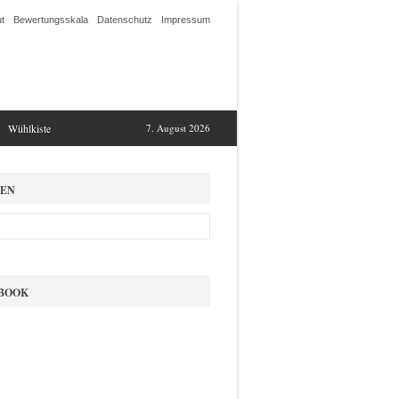
t
Bewertungsskala
Datenschutz
Impressum
Wühlkiste
7. August 2026
EN
BOOK