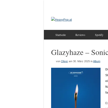
Startseite
Reviews
Spotify
Glazyhaze – Soni
von
Oliver
am 30. März 2025
in
Album
D
S
e
N
f
E