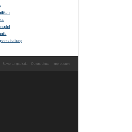
e
itiken
ses
nspiel
otiz
sbeschallung
Bewertungsskala
Datenschutz
Impressum