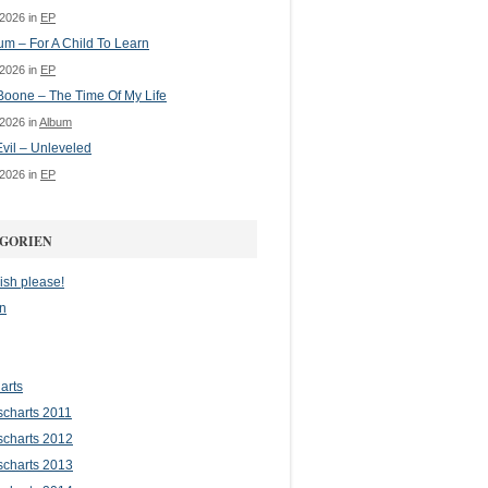
 2026 in
EP
m – For A Child To Learn
 2026 in
EP
oone – The Time Of My Life
 2026 in
Album
vil – Unleveled
 2026 in
EP
GORIEN
ish please!
n
arts
scharts 2011
scharts 2012
scharts 2013