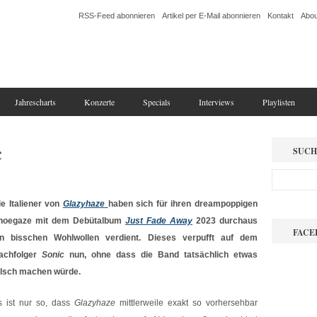
RSS-Feed abonnieren
Artikel per E-Mail abonnieren
Kontakt
Abou
Jahrescharts
Konzerte
Specials
Interviews
Playlisten
c
SUCH
ie Italiener von
Glazyhaze
haben sich für ihren dreampoppigen
hoegaze mit dem Debütalbum
Just Fade Away
2023 durchaus
FACE
in bisschen Wohlwollen verdient. Dieses verpufft auf dem
achfolger
Sonic
nun, ohne dass die Band tatsächlich etwas
alsch machen würde.
s ist nur so, dass
Glazyhaze
mittlerweile exakt so vorhersehbar