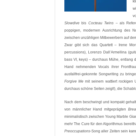
k
w
v
Slowdive
bis
Cocteau Twins
– als Refer
poppigen, modernen Ausrichtung des Nu-
zwischen unzähligen Mitbewerbern auf dem
Zwar gibt sich das Quartett – Irene Mor
percussions), Lorenzo Dall’Armellina (gui
bass VI, keys) – durchaus Mühe, entlang de
Hand nehmenden Vocals ihrer Frontfra
ausfallfrei-gekonnte Songwriting zu brin
Forgive Me
mit seinem wattiert rockigen U
durchaus schöne Seiten zeigt!), die Schabl
Nach dem beschwingt und kompakt gehal
von männlicher Hand mitgeprägten
Brea
minimalistisch zwischen Young Marble Gian
mehr The Cure für den Algorithmus bereithä
Preoccupations
-Song aller Zeiten sein kan