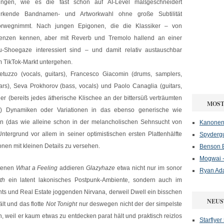
lingen, wie es die fast schon auf AI-Level maßgeschneidert
irkende Bandnamen- und Artworkwahl ohne große Subtilität
orwegnimmt. Nach jungen Epigonen, die die Klassiker – von
enzen kennen, aber mit Reverb und Tremolo hallend an einer
Shoegaze interessiert sind – und damit relativ austauschbar
 TikTok-Markt untergehen.
etuzzo (vocals, guitars), Francesco Giacomin (drums, samplers,
tars), Seva Prokhorov (bass, vocals) und Paolo Canaglia (guitars,
r (bereits jedes ätherische Klischee an der bittersüß verträumten
MOST
u) Dynamiken oder Variationen in das ebenso generische wie
gen (das wie alleine schon in der melancholischen Sehnsucht von
Kanonenf
ntergrund vor allem in seiner optimistischen ersten Plattenhälfte
Spydergu
onen mit kleinen Details zu versehen.
Benson B
Mogwai -
tenen
What a Feeling
addieren
Glazyhaze
etwa nicht nur im sonor
Ryan Ad
th
ein latent lakonisches Postpunk-Ambiente, sondern auch im
ts und Real Estate joggenden Nirvana, derweil Dwell ein bisschen
NEUS
lt und das flotte
Not Tonight
nur deswegen nicht der der simpelste
n, weil er kaum etwas zu entdecken parat hält und praktisch reizlos
Starflyer