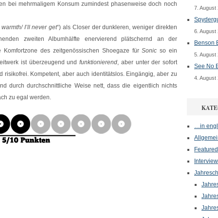
onsten bei mehrmaligem Konsum zumindest phasenweise doch noch
7. August
Spydergu
warmth/ I’ll never get
“) als Closer der dunkleren, weniger direkten
6. August
nnenden zweiten Albumhälfte enervierend plätschernd an der
Benson B
e Komfortzone des zeitgenössischen Shoegaze für
Sonic
so ein
5. August
weitwerk ist überzeugend und
funktionierend
, aber unter der sofort
See No E
risikofrei. Kompetent, aber auch identitätslos. Eingängig, aber zu
4. August
d durch durchschnittliche Weise nett, dass die eigentlich nichts
ach zu egal werden.
KATE
…in engl
Allgemei
Featured
Interview
Jahresch
Jahre
Jahre
Jahre