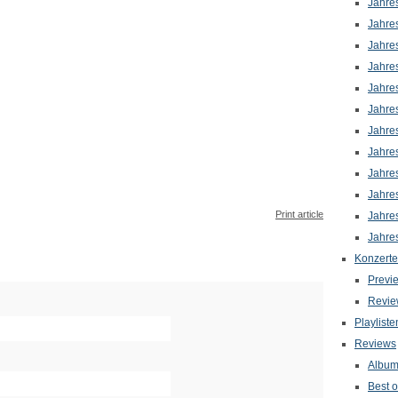
Jahre
Jahre
Jahre
Jahre
Jahre
Jahre
Jahre
Jahre
Jahre
Jahre
Print article
Jahre
Jahre
Konzerte
Previ
Revie
Playliste
Reviews
Albu
Best o