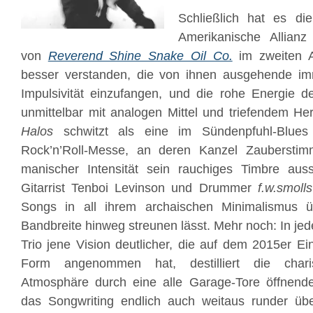
Schließlich hat es die
Amerikanische Allian
von
Reverend Shine Snake Oil Co.
im zweiten A
besser verstanden, die von ihnen ausgehende im
Impulsivität einzufangen, und die rohe Energie d
unmittelbar mit analogen Mittel und triefendem He
Halos
schwitzt als eine im Sündenpfuhl-Blues
Rock’n’Roll-Messe, an deren Kanzel Zaubersti
manischer Intensität sein rauchiges Timbre aus
Gitarrist Tenboi Levinson und Drummer
f.w.smolls
Songs in all ihrem archaischen Minimalismus ü
Bandbreite hinweg streunen lässt. Mehr noch: In je
Trio jene Vision deutlicher, die auf dem 2015er E
Form angenommen hat, destilliert die charism
Atmosphäre durch eine alle Garage-Tore öffnende
das Songwriting endlich auch weitaus runder über