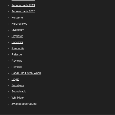
Jahrescharts 2024
Jahrescharts 2025
Konzerte
Kurzreviews
Livealbum
Playlisten
Previews
Randnotiz
Reissue
Reviews
Reviews
Schall und Listen-Wahn
Single
Sonstiges
Soundtrack
Wühlkiste
Zwangsbeschallung