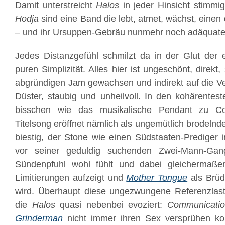
Damit unterstreicht
Halos
in jeder Hinsicht stimmige
Hodja
sind eine Band die lebt, atmet, wächst, einen 
– und ihr Ursuppen-Gebräu nunmehr noch adäquater
Jedes Distanzgefühl schmilzt da in der Glut der e
puren Simplizität. Alles hier ist ungeschönt, direkt
abgründigen Jam gewachsen und indirekt auf die V
Düster, staubig und unheilvoll. In den kohärente
bisschen wie das musikalische Pendant zu C
Titelsong eröffnet nämlich als ungemütlich brodelnde
biestig, der Stone wie einen Südstaaten-Prediger i
vor seiner geduldig suchenden Zwei-Mann-Gang
Sündenpfuhl wohl fühlt und dabei gleichermaß
Limitierungen aufzeigt und
Mother Tongue
als Brüd
wird. Überhaupt diese ungezwungene Referenzlas
die
Halos
quasi nebenbei evoziert:
Communicati
Grinderman
nicht immer ihren Sex versprühen ko