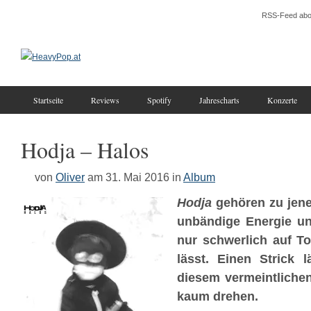
RSS-Feed abo
Startseite
Reviews
Spotify
Jahrescharts
Konzerte
Hodja – Halos
von
Oliver
am 31. Mai 2016
in
Album
Hodja
gehören zu jene
unbändige Energie un
nur schwerlich auf To
lässt. Einen Strick 
diesem vermeintlichen
kaum drehen.