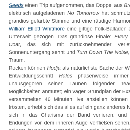
Seeds
einen Trip aufgenommen, das Doppel aus
Br
elektrisch aufgeladenen
No Tomorrow
hat schmutzi
grandios gefärbte Stimme und eine räudige Harmon
William Elliott Whitmore
eine giftige Folk-Ballade
Unterwelt gezogen. Das grandiose Finale:
Every
Coat
, das sich mit zurücknehmender Verlet
Sonnenuntergang sehnt und
Turn Down The Noise
Traum.
Rocken können
Hodja
als natürlichste Sache der W
Entwicklungsschritt
Halos
phasenweise immer
unausgegoren seinen Launen folgender Teas
Möglichkeiten anmutet; ein vager Grundplan der Ex
versammelten 46 Minuten live anstellen können
trösten, erhebt sich das alles auf ein ganz andere
sich in das Charisma der Band verlieren, und
Endungen vor dem inneren Auge verfließen sehe