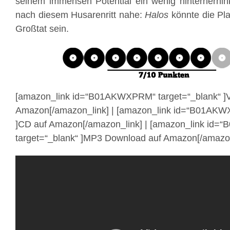
seinem immensen Potential ein wenig hinterherhink
nach diesem Husarenritt nahe:
Halos
könnte die Pla
Großtat sein.
[amazon_link id=“B01AKWXPRM“ target=“_blank“ ]V
Amazon[/amazon_link] | [amazon_link id=“B01AKWX
]CD auf Amazon[/amazon_link] | [amazon_link id=
target=“_blank“ ]MP3 Download auf Amazon[/amazon