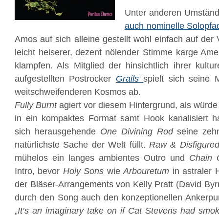
Unter anderen Umstän
auch nominelle Solopfa
Amos auf sich alleine gestellt wohl einfach auf der
leicht heiserer, dezent nölender Stimme karge Am
klampfen. Als Mitglied der hinsichtlich ihrer kultur
aufgestellten Postrocker
Grails
spielt sich seine
weitschweifenderen Kosmos ab.
Fully Burnt
agiert vor diesem Hintergrund, als würd
in ein kompaktes Format samt Hook kanalisiert h
sich herausgehende
One Divining Rod
seine zehn
natürlichste Sache der Welt füllt.
Raw & Disfigure
mühelos ein langes ambientes Outro und
Chain 
Intro, bevor
Holy Sons
wie
Arbouretum
in astraler 
der Bläser-Arrangements von Kelly Pratt (David By
durch den Song auch den konzeptionellen Ankerpunkt
„
It’s an imaginary take on if Cat Stevens had smok