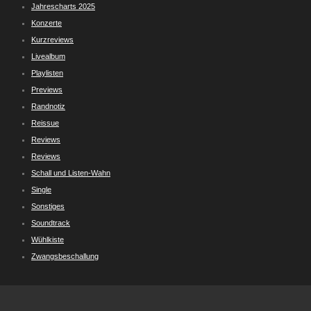
Jahrescharts 2025
Konzerte
Kurzreviews
Livealbum
Playlisten
Previews
Randnotiz
Reissue
Reviews
Reviews
Schall und Listen-Wahn
Single
Sonstiges
Soundtrack
Wühlkiste
Zwangsbeschallung