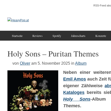
RSS-Feed abo
Startseite
Reviews
Spotify
Jahrescharts
Konzerte
Holy Sons – Puritan Themes
von
Oliver
am 5. November 2025
in
Album
Neben einer weiteren
Emil Amos
auch Zeit f
eigener Zählweise
ab
Kataloges
bereits sie
Holy Sons
-Album
Themes
.