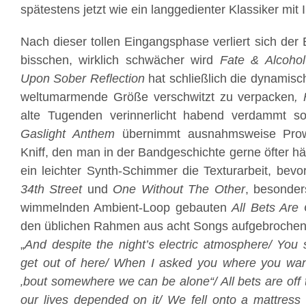
spätestens jetzt wie ein langgedienter Klassiker mit 
Nach dieser tollen Eingangsphase verliert sich der
bisschen, wirklich schwächer wird
Fate & Alcohol
Upon Sober Reflection
hat schließlich die dynamisc
weltumarmende Größe verschwitzt zu verpacken
,
alte Tugenden verinnerlicht habend verdammt s
Gaslight Anthem
übernimmt ausnahmsweise Pro
Kniff, den man in der Bandgeschichte gerne öfter hä
ein leichter Synth-Schimmer die Texturarbeit, bevo
34th Street
und
One Without The Other
, besonde
wimmelnden Ambient-Loop gebauten
All Bets Are 
den üblichen Rahmen aus acht Songs aufgebrochen
„
And despite the night’s electric atmosphere/ You
get out of here/ When I asked you where you wan
‚bout somewhere we can be alone“/ All bets are off t
our lives depended on it/ We fell onto a mattress