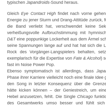
typischen
Japandroids
-Sound heraus.
Gleich
Eye Contact High
findet nach vorne gehen
Energie zu jener Sturm und Drang-Attitüde zurück, fü
die Band verliebt hat, verschwendet keine Se
verheißungsvolle Aufbruchstimmung mit hymnisc
D&T
eine poppunkige Lockerheit aus dem Ärmel sch
seine Spannungen lange auf und hat hat sich die L
Rock des Vorgänger-Langspielers behalten, set
exemplarisch für die Expertise von
Fate & Alcohol
) 
fast im Noise Power Pop.
Ebenso symptomatisch ist allerdings, dass
Japa
Phase ihrer Karriere vielleicht noch eine finale Ide
den Song in letzter Konsequenz über die Grenze
hätte kicken können – der Geniestreich, um eine
Hebel anzusetzen, fehlt. Die Single
Chicago
funkti
des Gesamtwerks umso besser und fühlt sich 