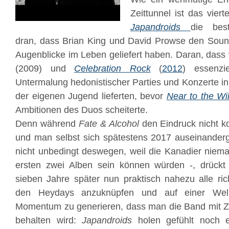
Zeittunnel ist das vier
Japandroids
die bes
dran, dass Brian King und David Prowse den Soundtr
Augenblicke im Leben geliefert haben. Daran, dass
(2009) und
Celebration Rock
(
2012
) essenzie
Untermalung hedonistischer Parties und Konzerte in
der eigenen Jugend lieferten, bevor
Near to the Wil
Ambitionen des Duos scheiterte.
Denn während
Fate & Alcohol
den Eindruck nicht ko
und man selbst sich spätestens 2017 auseinanderg
nicht unbedingt deswegen, weil die Kanadier niemal
ersten zwei Alben sein können würden -, drück
sieben Jahre später nun praktisch nahezu alle ri
den Heydays anzuknüpfen und auf einer Well
Momentum zu generieren, dass man die Band mit Zu
behalten wird:
Japandroids
holen gefühlt noch 