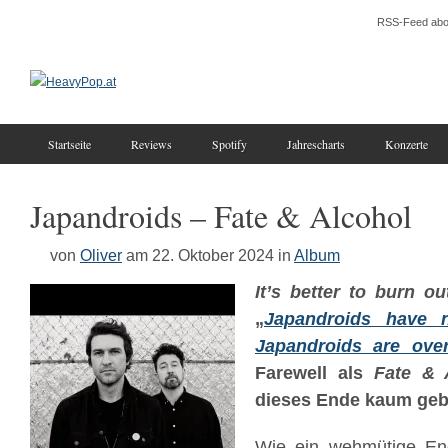
RSS-Feed abo
Startseite
Reviews
Spotify
Jahrescharts
Konzerte
Japandroids – Fate & Alcohol
von
Oliver
am 22. Oktober 2024
in
Album
It’s better to burn o
„
Japandroids have 
Japandroids are over
Farewell als
Fate & 
dieses Ende kaum geb
Wie ein wehmütige End