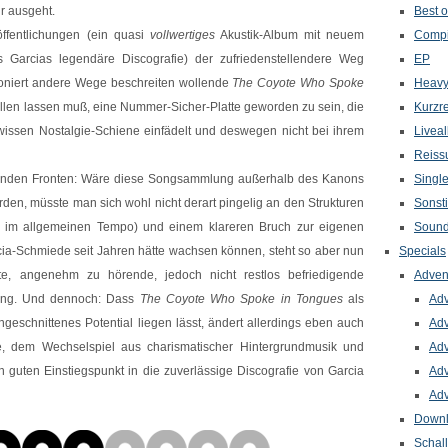
hr ausgeht.
Best o
öffentlichungen (ein quasi
vollwertiges
Akustik-Album mit neuem
Compi
 Garcias legendäre Discografie) der zufriedenstellendere Weg
EP
ioniert andere Wege beschreiten wollende
The Coyote Who Spoke
Heavy
allen lassen muß, eine Nummer-Sicher-Platte geworden zu sein, die
Kurzr
wissen Nostalgie-Schiene einfädelt und deswegen nicht bei ihrem
Livea
Reiss
rtenden Fronten: Wäre diese Songsammlung außerhalb des Kanons
Singl
orden, müsste man sich wohl nicht derart pingelig an den Strukturen
Sonst
a im allgemeinen Tempo) und einem klareren Bruch zur eigenen
Sound
cia-Schmiede seit Jahren hätte wachsen können, steht so aber nun
Specials
, angenehm zu hörende, jedoch nicht restlos befriedigende
Adven
ang. Und dennoch: Dass
The Coyote Who Spoke in Tongues
als
Adv
eschnittenes Potential liegen lässt, ändert allerdings eben auch
Adv
, dem Wechselspiel aus charismatischer Hintergrundmusik und
Adv
 guten Einstiegspunkt in die zuverlässige Discografie von Garcia
Adv
Adv
Down
Schal