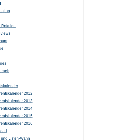
f
lation
 Rotation
eviews
lbum
ue
e
iges
track
tskalender
entskalender 2012
entskalender 2013
entskalender 2014
entskalender 2015
entskalender 2016
load
l und Listen-Wahn