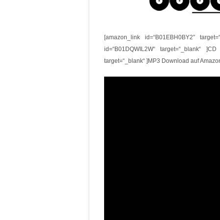
[amazon_link id=“B01EBH0BY2″ target=
id=“B01DQWIL2W“ target=“_blank“ ]CD
target=“_blank“ ]MP3 Download auf Amazo