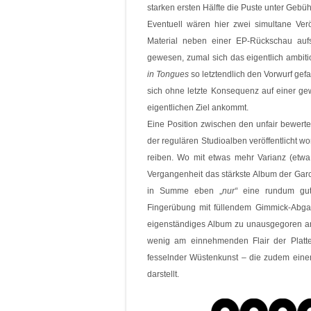
starken ersten Hälfte die Puste unter Gebü
Eventuell wären hier zwei simultane Ver
Material neben einer EP-Rückschau aufs
gewesen, zumal sich das eigentlich ambit
in Tongues
so letztendlich den Vorwurf gef
sich ohne letzte Konsequenz auf einer ge
eigentlichen Ziel ankommt.
Eine Position zwischen den unfair bewe
der regulären Studioalben veröffentlicht w
reiben. Wo mit etwas mehr Varianz (etw
Vergangenheit das stärkste Album der Gar
in Summe eben „
nur“
eine rundum gute
Fingerübung mit füllendem Gimmick-Abg
eigenständiges Album zu unausgegoren ang
wenig am einnehmenden Flair der Platte
fesselnder Wüstenkunst – die zudem einen
darstellt.