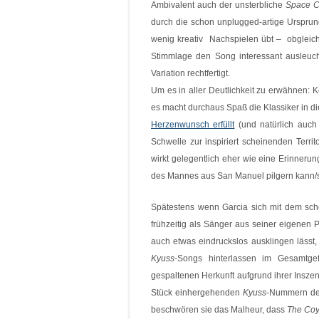
Ambivalent auch der unsterbliche
Space C
durch die schon unplugged-artige Ursprun
wenig kreativ Nachspielen übt – obgleich
Stimmlage den Song interessant ausleuch
Variation rechtfertigt.
Um es in aller Deutlichkeit zu erwähnen: K
es macht durchaus Spaß die Klassiker in d
Herzenwunsch erfüllt
(und natürlich auch 
Schwelle zur inspiriert scheinenden Terri
wirkt gelegentlich eher wie eine Erinner
des Mannes aus San Manuel pilgern kann/s
Spätestens wenn Garcia sich mit dem sch
frühzeitig als Sänger aus seiner eigenen P
auch etwas eindruckslos ausklingen lässt,
Kyuss
-Songs hinterlassen im Gesamtge
gespaltenen Herkunft aufgrund ihrer Insze
Stück einhergehenden
Kyuss
-Nummern dem
beschwören sie das Malheur, dass
The Coy