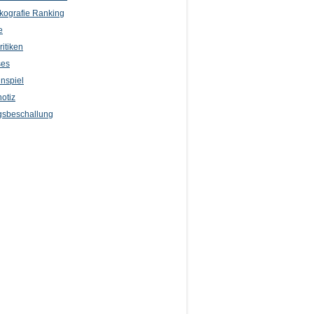
kografie Ranking
e
itiken
ses
nspiel
otiz
sbeschallung