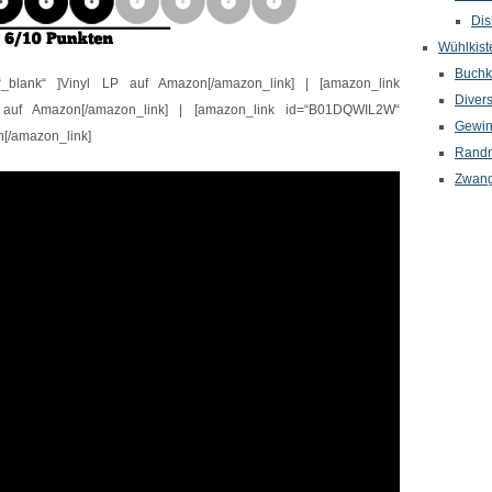
Dis
Wühlkist
Buchkr
“_blank“ ]Vinyl LP auf Amazon[/amazon_link] | [amazon_link
Diver
 auf Amazon[/amazon_link] | [amazon_link id=“B01DQWIL2W“
Gewin
n[/amazon_link]
Randn
Zwang