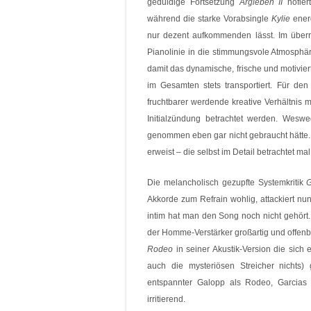
geduldige Fortsetzung
Argleben II
hofier
während die starke Vorabsingle
Kylie
ener
nur dezent aufkommenden lässt. Im übe
Pianolinie in die stimmungsvole Atmosphä
damit das dynamische, frische und motiviert
im Gesamten stets transportiert. Für d
fruchtbarer werdende kreative Verhältnis m
Initialzündung betrachtet werden. Wes
genommen eben gar nicht gebraucht hätte.
erweist – die selbst im Detail betrachtet ma
Die melancholisch gezupfte Systemkritik
Akkorde zum Refrain wohlig, attackiert nun
intim hat man den Song noch nicht gehört
der Homme-Verstärker großartig und offenb
Rodeo
in seiner Akustik-Version die sich
auch die mysteriösen Streicher nichts)
entspannter Galopp als Rodeo, Garcias 
irritierend.