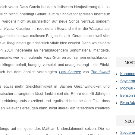
eich vorab: Dass Garcia bei der stilistischen Neujustierung (die so
eilich nicht unbedingt Gefahr läuft mit Innovationspreisen überhäuft
u werden) nicht ausschließlich auf neue Songs vertraut, sondern
ier
Kyuss
-Klassiker im reduzierten Gewand mit in die Waagschale
ngues
einen etwas mutlosen Beigeschmack. Gerade auch, weil sich
 in Tongues
als grundsätzlich vitale Idee erweist. Denn wo es dem
t von 2014 insgeheim an herausragendem Songmaterial mangelte,
marks wie fett heulende Fuzz-Gitarren auf seinem entschlackten
MOST
klingen befreit, hungrig, verspielt und unangestrengt – ein Effekt,
uch bei dem ähnlich veranlagten
Low Country
von
The Sword
Kanonenf
Spydergu
e etwas mehr Gleichförmigkeit in Sachen Geschwindigkeit und
Mogwai -
haischer arrangieren lässt, funktioniert die Röhre des 46 Jährigen
Benson B
erhintergrunds exzellent und egalisiert beinahe den Fakt, dass
Ryan Ad
an Relevanz erzeugen kann, nicht überall ein tatsächlich kreatives
NEUS
 Songs auf ein gesundes Maß an Understatement setzen. Die so
Spydergu