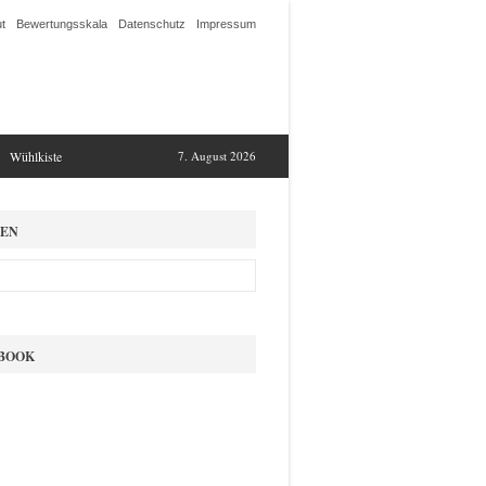
t
Bewertungsskala
Datenschutz
Impressum
Wühlkiste
7. August 2026
EN
BOOK