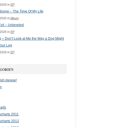
 2026 in
EP
oone – The Time Of My Life
 2026 in
Album
vil – Unleveled
 2026 in
EP
g – Don’t Look at Me the Way a Dog Might
Your Leg
 2026 in
EP
GORIEN
ish please!
n
arts
scharts 2011
scharts 2012