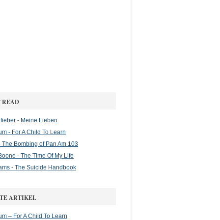
 READ
ieber - Meine Lieben
m - For A Child To Learn
 The Bombing of Pan Am 103
oone - The Time Of My Life
ams - The Suicide Handbook
TE ARTIKEL
m – For A Child To Learn