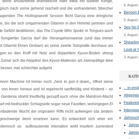
t seine ansatzweise dramatische Ader etwa mit subtiler Klinge,
6. August
gisch nach vorne gehend raschelt und die vorhandenen Streicher
Benson B
rragenden
The Hollingsworth Session
flicht Garcia eine dringliche
5. August
re, bis die sich umgarnenden Gitarren in den Himmel jammen und
See No E
e Gefühl destillieren, das
The Coyote Who Spoke in Tongues
auch
4. August
en Songwriter Garcia darf die Herangehensweise (und das immer
Shearlin
it Gitarrist Ehren Groban) an seine zweite Soloplatte durchaus als
Look at 
wegen es den Kniff mit Netz und doppeltem
Kyuss
-Boden streng
3. August
 Zumal sich die Adaption des
Kyuss
-Materials als zwiespältige Idee
l besser, mal schlechter aufgeht.
KATE
Green Machine
ist immer noch „
here to gun it down
„, öffnet seine
…in engl
 von Innen heraus und ist regelrecht sanftmütig und tröstend – so
Allgemei
.
Gardenia
strahlt friedfertig gezupft auch ohne die Malstrom-Macht
Featured
art mit bedrückter Schlagseite sogar neue Facetten, wohingegen
El
Interview
 entladende Wucht der originalen Riffs nicht aufwiegen (da ändern
Jahresch
 geschweige denn ersetzen kann: Es entwickelt sich eher ein
Jahre
dennoch so aufbrausende Intonation wirkt insofern zumindest
Jahre