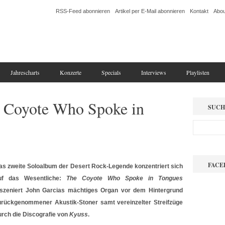
RSS-Feed abonnieren
Artikel per E-Mail abonnieren
Kontakt
Abou
Jahrescharts
Konzerte
Specials
Interviews
Playlisten
e Coyote Who Spoke in
SUCH
FACE
as zweite Soloalbum der Desert Rock-Legende konzentriert sich
uf das Wesentliche:
The Coyote Who Spoke in Tongues
nszeniert John Garcias mächtiges Organ vor dem Hintergrund
urückgenommener Akustik-Stoner samt vereinzelter Streifzüge
urch die Discografie von
Kyuss
.