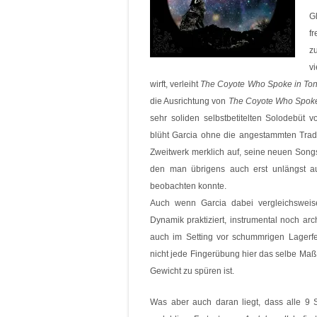
Gl
fr
z
v
wirft, verleiht
The Coyote Who Spoke in To
die Ausrichtung von
The Coyote Who Spoke
sehr soliden selbstbetitelten Solodebü
blüht Garcia ohne die angestammten Trade
Zweitwerk merklich auf, seine neuen Songs 
den man übrigens auch erst unlängst a
beobachten konnte.
Auch wenn Garcia dabei vergleichsweis
Dynamik praktiziert, instrumental noch arc
auch im Setting vor schummrigen Lagerfeu
nicht jede Fingerübung hier das selbe Maß 
Gewicht zu spüren ist.
Was aber auch daran liegt, dass alle 9