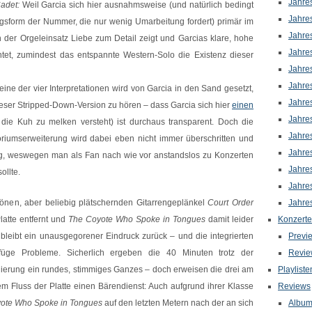
Jahre
adet:
Weil Garcia sich hier ausnahmsweise (und natürlich bedingt
Jahre
gsform der Nummer, die nur wenig Umarbeitung fordert) primär im
Jahre
 der Orgeleinsatz Liebe zum Detail zeigt und Garcias klare, hohe
Jahre
tet, zumindest das entspannte Western-Solo die Existenz dieser
Jahre
Jahre
eine der vier Interpretationen wird von Garcia in den Sand gesetzt,
Jahre
ieser Stripped-Down-Version zu hören – dass Garcia sich hier
einen
Jahre
die Kuh zu melken versteht) ist durchaus transparent. Doch die
Jahre
toriumserweiterung wird dabei eben nicht immer überschritten und
Jahre
ung, weswegen man als Fan nach wie vor anstandslos zu Konzerten
Jahre
ollte.
Jahre
önen, aber beliebig plätschernden Gitarrengeplänkel
Court Order
Jahre
latte entfernt und
The Coyote Who Spoke in Tongues
damit leider
Konzerte
 bleibt ein unausgegorener Eindruck zurück – und die integrierten
Previ
füge Probleme. Sicherlich ergeben die 40 Minuten trotz der
Revie
nierung ein rundes, stimmiges Ganzes – doch erweisen die drei am
Playliste
 Fluss der Platte einen Bärendienst: Auch aufgrund ihrer Klasse
Reviews
ote Who Spoke in Tongues
auf den letzten Metern nach der an sich
Albu