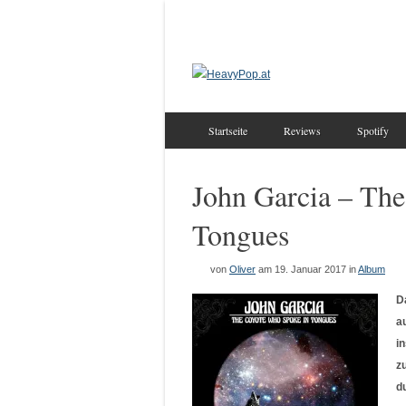
Startseite
Reviews
Spotify
John Garcia – Th
Tongues
von
Oliver
am 19. Januar 2017
in
Album
D
a
i
z
d