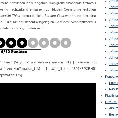
Jahre
nehmend nebulösen Platte abgehen. Was große emotionale Katharsis
Jahre
 wenig nachwirkend entlassen, zur bloßen Geste ohne jeglichen
Jahre
eautiful Thing
dennoch nicht:
London Grammar
haben hier eine
Jahre
n – die mit der dezent ausgelegten Saat des Zweckoptimismus
Jahre
onaten so richtig zünden wird.
Jahre
Jahre
Jahre
Jahre
Jahre
“_blank“ ]Vinyl LP auf Amazon[/amazon_link] | [amazon_link
Jahre
 auf Amazon[/amazon_link] | [amazon_link id=“B06XRPCRH5″
Jahre
n[/amazon_link]
Konzerte
Previ
Revie
Playliste
Reviews
Albu
Best o