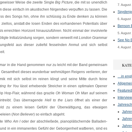
n gewisser Weise die zweite Single
Big Picture
, die mit so unendlich
7. August
m diese einfach im akustischen Nirgendwo verpuffen zu lassen. Die
Spydergu
iss des Songs hin, ohne ihn schlüssig zu Ende denken zu können
6. August
d ziellos, anstatt die losen Enden des vorhandenen Potentials über
Benson B
als erreichten Horizont hinauszuführen. Nicht einmal der involvierte
5. August
ötigte Initialzündung sorgen, sondern verweilt mit
London Grammar
See No E
ungsfeld aus dieser zutiefst fesselnden Anmut und sich selbst
4. August
eit.
mar
in die Hand genommen nur zu leicht mit der Band gemeinsam
KATE
 Gesamtheit dieses wunderbar wehmütigen Reigens verlieren, der
…in engl
mik mit sich selbst im reinen klingt und seine Mitte durch feine
Allgemei
ting for You
lässt erhebende Streicher in einen optimalen Opener
Featured
Trip Hop-Flair, während das grazile
Oh Woman Oh Man
auf seinem
Interview
intreibt. Das überragende
Hell to the Liars
öffnet als einer der
Jahresch
eld zu einem leisen Gefühl der Überwältigung, das etwaigen
Jahre
eleien (
Non Believer
) so einfach abgeht.
Jahre
nde
Who Am I
oder der abschließede, pianoplätschernde Balladen-
Jahre
nd in ein immanentes Gefühl der Geborgenheit wattieren, sind es