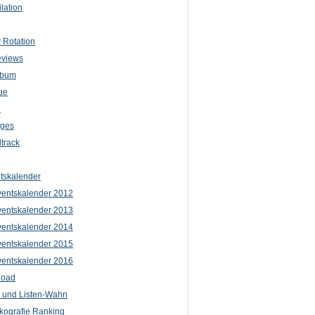
lation
 Rotation
eviews
lbum
ue
e
iges
track
tskalender
entskalender 2012
entskalender 2013
entskalender 2014
entskalender 2015
entskalender 2016
load
l und Listen-Wahn
kografie Ranking