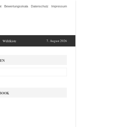
t
Bewertungsskala
Datenschutz
Impressum
Wühlkiste
7. August 2026
EN
BOOK