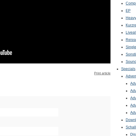
Compi
EP
Heavy
Kurzr
Livea
Reiss
Singl
Sonst
Sound
Specials
Print article
Adven
Adv
Adv
Adv
Adv
Adv
Down
Schal
Dis