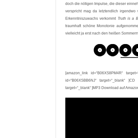
doch die nötigen Impulse, die dieser ein
verspricht mag da letztendlich irgendwo
Erkenntniszuwachs verkommt
Truth is a B
traumhaft schöne Monotonie aufgenomme
vielleicht ja erst nach den heißen Sommerm
[amazon_link id=“B06XS8PM4R“ target=
id=“B06XSBB6NJ“ target=“_blank“ ]CD
target=“_blank“ ]MP3 Download auf Amazo