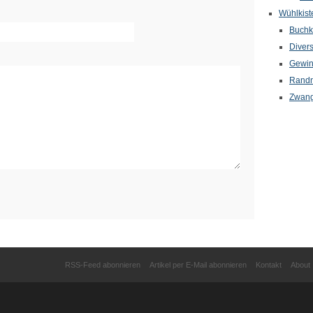
Wühlkist
Buchkr
Diver
Gewin
Randn
Zwang
RSS-Feed abonnieren
Artikel per E-Mail abonnieren
Kontakt
About