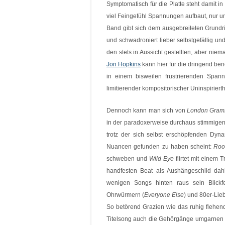
Symptomatisch für die Platte steht damit i
viel Feingefühl Spannungen aufbaut, nur u
Band gibt sich dem ausgebreiteten Grundr
und schwadroniert lieber selbstgefällig un
den stets in Aussicht gestellten, aber niem
Jon Hopkins
kann hier für die dringend ben
in einem bisweilen frustrierenden Spann
limitierender kompositorischer Uninspirierth
Dennoch kann man sich von
London Gram
in der paradoxerweise durchaus stimmigen
trotz der sich selbst erschöpfenden Dyna
Nuancen gefunden zu haben scheint:
Roo
schweben und
Wild Eye
flirtet mit einem 
handfesten Beat als Aushängeschild dah
wenigen Songs hinten raus sein Blickf
Ohrwürmern (
Everyone Else
) und 80er-Lieb
So betörend Grazien wie das ruhig flehe
Titelsong auch die Gehörgänge umgarnen u