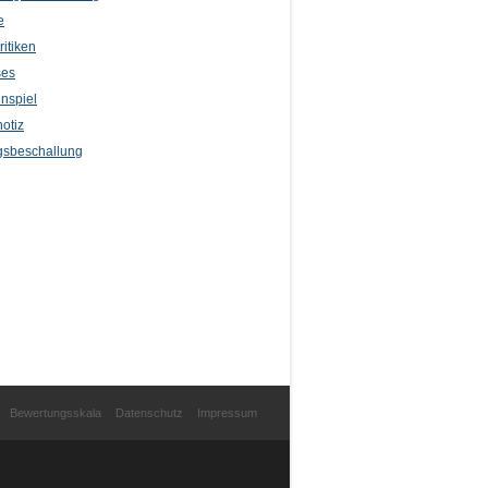
e
itiken
ses
nspiel
otiz
sbeschallung
Bewertungsskala
Datenschutz
Impressum