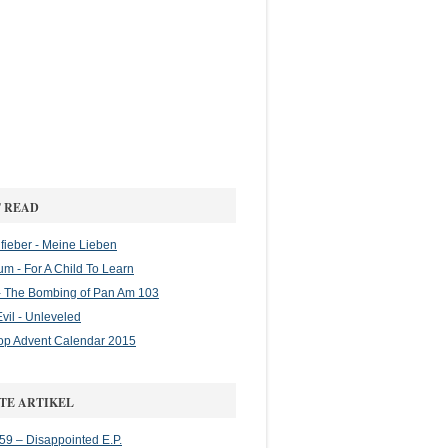
 READ
ieber - Meine Lieben
m - For A Child To Learn
 The Bombing of Pan Am 103
vil - Unleveled
op Advent Calendar 2015
TE ARTIKEL
 59 – Disappointed E.P.