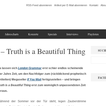
RSS-Feed abonnieren
Artikel per E-Mail abonnieren
Kontakt
Abou
Jahrescharts
Konzerte
Specials
Interviews
Playlisten
 Truth is a Beautiful Thing
SUCH
a lassen sich
London Grammar
erst schier endlos scheinende
ier Jahre Zeit, um den Nachfolger zum (rückblickend prophetisch
FACE
etitelten) Megaseller
If You Wait
fertigzustellen – und bringen
uth is a Beautiful Thing
erst zum womöglich unpassendsten Zeit
eraus.
ährend der Sommer vor der Tür steht, legen Zauberstimme