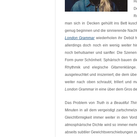
H
D
R
man sich in Decken gehüllt ins Bett kus
genug beginnen und die sinnierende Nach
London Grammar
wiederholen ihr Debüt h
allerdings doch noch ein wenig weiter hi
noch behutsamer und sanfter. Die Szenen 
Form purer Schönheit. Sphärisch bauen di
Rhythmik und elegische Gitarrenklänge
ausgeleuchtet und inszeniert, die dem üb
weiter nach oben schraubt, trillert und 
London Grammar
in eine über dem Gros d
Das Problem von
Truth is a Beautiful Thi
Minuten in all dem vergeistigt zartschme
Gleichförmigkeit immer weiter in den Vor
atmosphärische Dichte wird so immer mehr z
abseits subtiler Gewichtsverschiebungen zu