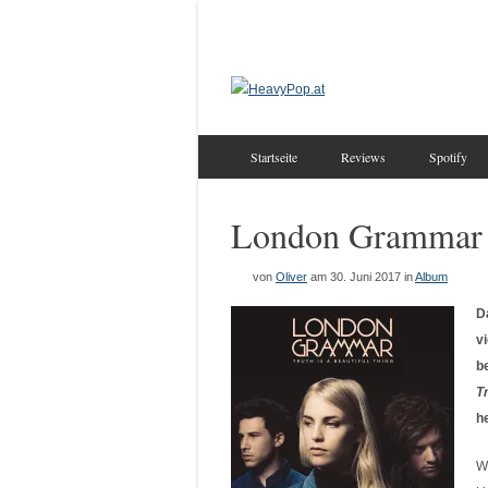
Startseite
Reviews
Spotify
London Grammar –
von
Oliver
am 30. Juni 2017
in
Album
D
v
b
Tr
h
W