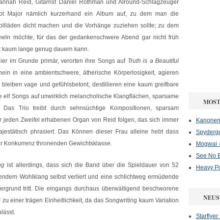
annah Reid, Gitarrist Daniel Rothman und Alround-Schlagzeuger
ot Major nämlich kurzerhand ein Album auf, zu dem man die
ollläden dicht machen und die Vorhänge zuziehen sollte; zu dem
cheln möchte, für das der gedankenschwere Abend gar nicht früh
t kaum lange genug dauern kann.
ier im Grunde primär, verorten ihre Songs auf
Truth is a Beautiful
nein in eine ambientschwere, ätherische Körperlosigkeit, agieren
bleiben vage und gefühlsbetont, destillieren eine kaum greifbare
e elf Songs auf unwirklich melancholische Klangflächen, sparsame
MOST
. Das Trio treibt durch sehnsüchtige Kompositionen, sparsam
er jeden Zweifel erhabenen Organ von Reid folgen, das sich immer
Kanonenf
majestätisch phrasiert. Das Können dieser Frau alleine hebt dass
Spydergu
er Konkurrenz thronenden Gewichtsklasse.
Mogwai -
See No E
ng
ist allerdings, dass sich die Band über die Spieldauer von 52
Heavy P
lzendem Wohlklang selbst verliert und eine schlichtweg ermüdende
dergrund tritt. Die eingangs durchaus überwältigend beschworene
NEUS
u einer trägen Einheitlichkeit, da das Songwriting kaum Variation
lässt.
Starflyer