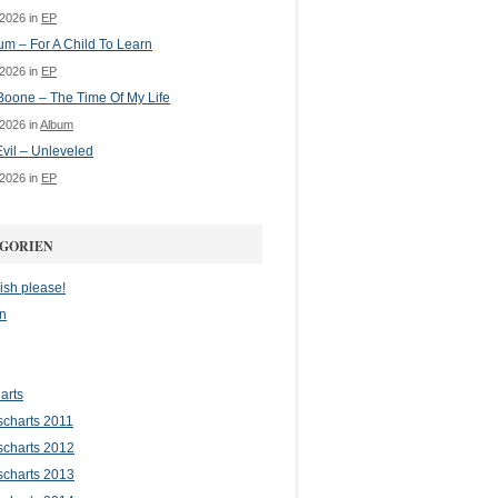
 2026 in
EP
m – For A Child To Learn
 2026 in
EP
oone – The Time Of My Life
 2026 in
Album
vil – Unleveled
 2026 in
EP
GORIEN
ish please!
n
arts
scharts 2011
scharts 2012
scharts 2013