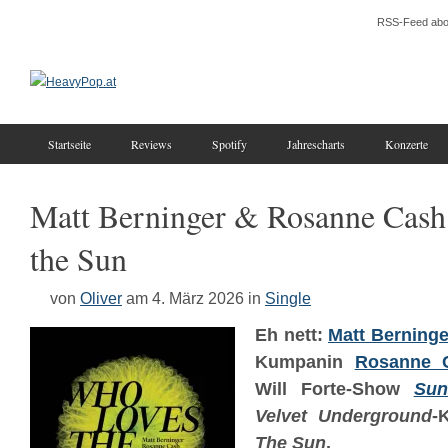
RSS-Feed abo
Startseite
Reviews
Spotify
Jahrescharts
Konzerte
Matt Berninger & Rosanne Cas
the Sun
von
Oliver
am 4. März 2026
in
Single
Eh nett:
Matt Berninge
Kumpanin
Rosanne 
Will Forte-Show
Sun
Velvet Underground
-
The Sun
.