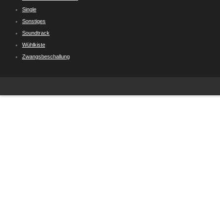
Single
Sonstiges
Soundtrack
Wühlkiste
Zwangsbeschallung