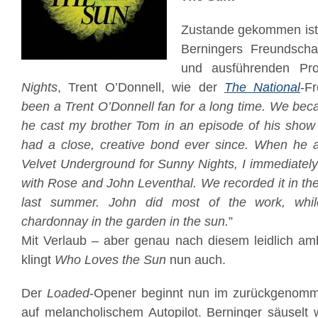
Zustande gekommen ist 
Berningers Freundscha
und ausführenden Pr
Nights
, Trent O’Donnell, wie der
The National
-F
been a Trent O’Donnell fan for a long time. We be
he cast my brother Tom in an episode of his show 
had a close, creative bond ever since. When he 
Velvet Underground for Sunny Nights, I immediately 
with Rose and John Leventhal. We recorded it in th
last summer. John did most of the work, whi
chardonnay in the garden in the sun.
”
Mit Verlaub – aber genau nach diesem leidlich am
klingt
Who Loves the Sun
nun auch.
Der
Loaded
-Opener beginnt nun im zurückgenomm
auf melancholischem Autopilot. Berninger säuselt 