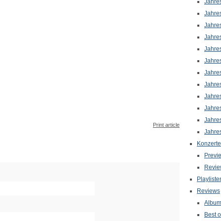
Jahre
Jahre
Jahre
Jahre
Jahre
Jahre
Jahre
Jahre
Jahre
Jahre
Jahre
Print article
Jahre
Konzerte
Previ
Revie
Playliste
Reviews
Albu
Best o