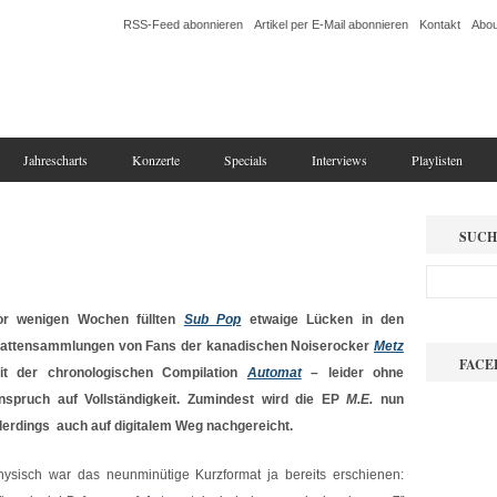
RSS-Feed abonnieren
Artikel per E-Mail abonnieren
Kontakt
Abou
Jahrescharts
Konzerte
Specials
Interviews
Playlisten
SUCH
or wenigen Wochen füllten
Sub Pop
etwaige Lücken in den
lattensammlungen von Fans der kanadischen Noiserocker
Metz
FACE
it der chronologischen Compilation
Automat
–
leider ohne
nspruch auf Vollständigkeit. Zumindest wird die EP
M.E.
nun
llerdings auch auf digitalem Weg nachgereicht.
hysisch war das neunminütige Kurzformat ja bereits erschienen: