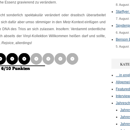
che Essenz gravierend zu verändern.
8. August
Starflyer
cht sonderlich spektakulär verändert oder drastisch überarbeitet
7. August
, sich dafür aber umso stimmiger in den
Metz
-Kontext einfügen und
Spydergu
DNA des Trios an sich zulassen. Insofern: Verdammt ordentliche
6. August
 abseits der Vinyl-Kollektion Willkommen heißen darf und sollte,
Benson B
.
Rejoice
, allerdings!
5. August
KATE
…in engl
Allgemei
Featured
Interview
Jahresch
Jahre
Jahre
Jahre