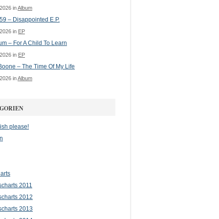
 2026 in
Album
 59 – Disappointed E.P.
 2026 in
EP
m – For A Child To Learn
 2026 in
EP
oone – The Time Of My Life
 2026 in
Album
GORIEN
ish please!
n
arts
scharts 2011
scharts 2012
scharts 2013