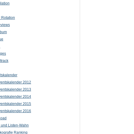
lation
 Rotation
eviews
lbum
ue
e
iges
track
tskalender
entskalender 2012
entskalender 2013
entskalender 2014
entskalender 2015
entskalender 2016
load
l und Listen-Wahn
kografie Ranking