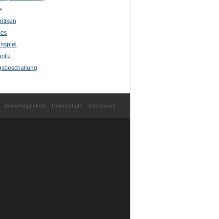
e
itiken
ses
nspiel
otiz
sbeschallung
Bewertungsskala
Datenschutz
Impressum