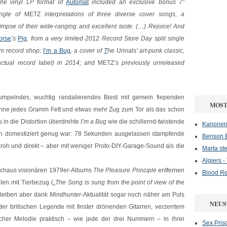
he vinyl LP format of
Automat
included an exclusive bonus 7”
ingle of
METZ
interpretations of three diverse cover songs, a
limpse of their wide-ranging and excellent taste. (…) Rejoice! And
orse
’s
Pig
, from a very limited 2012 Record Store Day split single
om record shop;
I’m a Bug
, a cover of
T
he Urinals
’ art-punk classic,
actual record label) in 2014; and
METZ
’s previously unreleased
umpelndes, wuchtig randalierendes Biest mit gemein fiependen
MOST
hne jedes Gramm Fett und etwas mehr Zug zum Tor als das schon
 in die Distortion überdrehte
I’m a Bug
wie die schillernd-twistende
Kanonenf
 domestiziert genug war: 78 Sekunden ausgelassen stampfende
Benson B
 roh und direkt – aber mit weniger Proto-DIY-Garage-Sound als die
Marta ste
Algiers 
durchaus visionären 1979er-Albums
The Pleasure Principle
entfernen
Blood Re
en mit Tierbezug („
The Song is sung from the point of view of the
bleiben aber dank
Mindhunter
-Aktualität sogar noch näher am Puls
NEUS
der britischen Legende mit finster drönenden Gitarren, verzerrtem
scher Melodie praktisch – wie jede der drei Nummern – in ihrer
Sex Pris