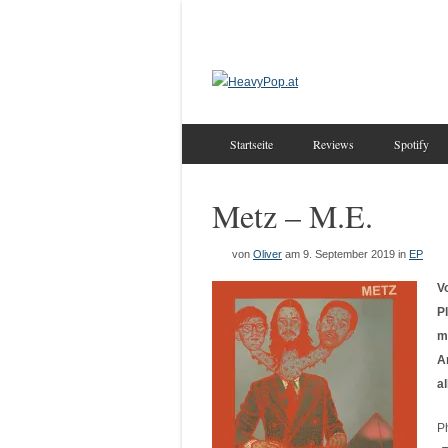
Startseite
Reviews
Spotify
Metz – M.E.
von
Oliver
am 9. September 2019
in
EP
V
P
m
A
a
P