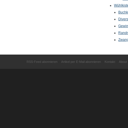
Wühlkist
Buchkr
Diver
Gewin
Randn
Zwang
RSS-Feed abonnieren
Artikel per E-Mail abonnieren
Kontakt
About