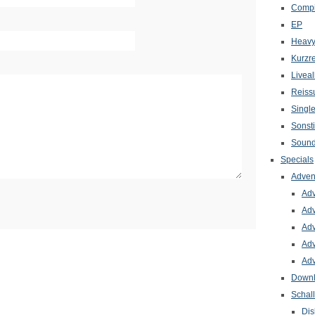
Compi
EP
Heavy
Kurzr
Livea
Reiss
Singl
Sonst
Sound
Specials
Adven
Adv
Adv
Adv
Adv
Adv
Down
Schal
Dis