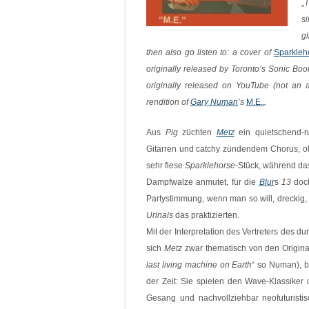
„
T
s
g
then also go listen to: a cover of
Sparkleh
originally released by Toronto’s Sonic Bo
originally released on YouTube (not an 
rendition of
Gary Numan
’s
M.E.
„
Aus
Pig
züchten
Metz
ein quietschend-r
Gitarren und catchy zündendem Chorus, o
sehr fiese
Sparklehorse
-Stück, während das
Dampfwalze anmutet, für die
Blur
s
13
doch
Partystimmung, wenn man so will, dreckig,
Urinals
das praktizierten.
Mit der Interpretation des Vertreters des 
sich
Metz
zwar thematisch von den Original
last living machine on Earth
“ so Numan), 
der Zeit: Sie spielen den Wave-Klassiker 
Gesang und nachvollziehbar neofuturisti