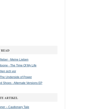
 READ
ieber - Meine Lieben
oone - The Time Of My Life
llen sich vor
- The Underside of Power
d Shoes - Alternate Versions EP
TE ARTIKEL
oner – Cautionary Tale