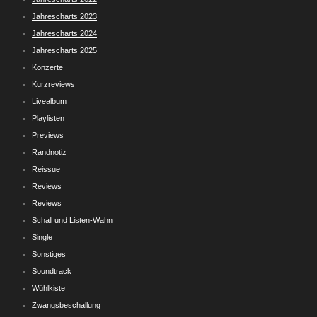
Jahrescharts 2023
Jahrescharts 2024
Jahrescharts 2025
Konzerte
Kurzreviews
Livealbum
Playlisten
Previews
Randnotiz
Reissue
Reviews
Reviews
Schall und Listen-Wahn
Single
Sonstiges
Soundtrack
Wühlkiste
Zwangsbeschallung