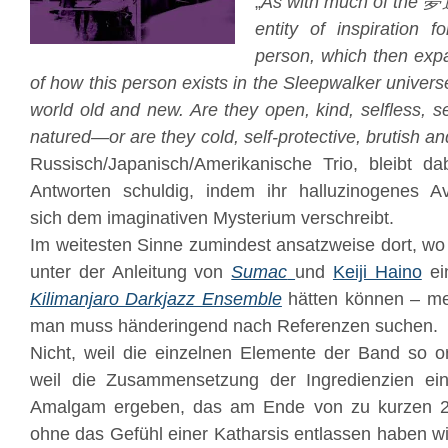
„
As with much of the 夢
entity of inspiration 
person, which then expa
of how this person exists in the Sleepwalker univers
world old and new. Are they open, kind, selfless, se
natured—or are they cold, self-protective, brutish 
Russisch/Japanisch/
Amerikanische Trio, bleibt d
Antworten schuldig, indem ihr halluzinogenes Av
sich dem imaginativen Mysterium verschreibt.
Im weitesten Sinne zumindest ansatzweise dort, w
unter der Anleitung von
Sumac
und
Keiji Haino
ei
Kilimanjaro Darkjazz Ensemble
hätten können – meh
man muss händeringend nach Referenzen suchen.
Nicht, weil die einzelnen Elemente der Band so o
weil die Zusammensetzung der Ingredienzien ein 
Amalgam ergeben, das am Ende von zu kurzen 2×
ohne das Gefühl einer Katharsis entlassen haben w