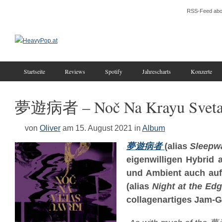
RSS-Feed abo
Startseite
Reviews
Spotify
Jahrescharts
Konzerte
夢遊病者 – Noč Na Krayu Svet
von
Oliver
am 15. August 2021
in
Album
夢遊病者
(alias
Sleepw
eigenwilligen Hybrid 
und Ambient auch au
(alias
Night at the Edg
collagenartiges Jam-