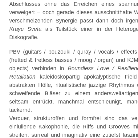
Abschlusses ohne das Erreichen eines spannun
verweigert – doch gerade dieses ausschnitthafte 
verschmelzenden Synergie passt dann doch irge
Krayu Sveta
als Teilstück einer in der Heteroge
Diskografie.
PBV (guitars / bouzouki / quray / vocals / effects
(fretted & fretless basses / moog / organ) und KJM
objects) verbinden in
Boundless Love / Resilien
Retaliation
kaleidoskopartig apokalyptische Fiel
abstrakten Hölle, ritualistische jazzige Rhythmus
schweifende Bläser zu einem andersweltartige
seltsam entrückt, manchmal entschleunigt, man
tackernd.
Verquer, strukturoffen und formfrei sind das ver
einlullende Kakophonie, die Riffs und Grooves m
streifen, surreal und imaginativ eine zutiefst fasz