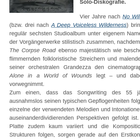
Solo-Diskografie.
Vier Jahre nach
No Wi
(bzw. drei nach
A Deep Voiceless Wilderness
) bri
regulär sechsten Studioalbum unter eigenem Name
der Vorgängerwerke stilistisch zusammen, nachdem
The Corpse Road
ebenso majestätisch wie besche
flimmernden folkloristische Streichern und malen
seiner orchestralen Grandezza den cinematogr
Alone in a World of Wounds
legt – und dabe
vorwegnimmt.
Zum einen, dass das Songwriting des 55 jä
ausnahmslos seinen typischen Gepflogenheiten folg
einzelne der verwendeten Melodien und Intonationen
auseinanderdividierenden Perspektiven gefolgt is
Platte zudem kaum variiert und die Kompositi
Strukturen folgen, sorgen gerade auf den Erstkon