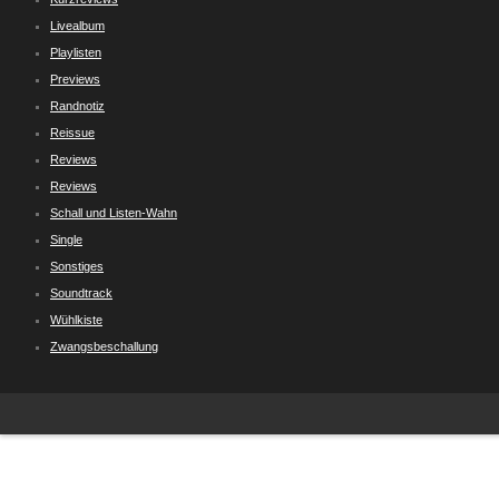
Livealbum
Playlisten
Previews
Randnotiz
Reissue
Reviews
Reviews
Schall und Listen-Wahn
Single
Sonstiges
Soundtrack
Wühlkiste
Zwangsbeschallung