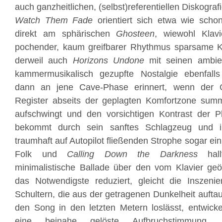
auch ganzheitlichen, (selbst)referentiellen Diskografi
Watch Them Fade
orientiert sich etwa wie sch
direkt am sphärischen
Ghosteen
, wiewohl Klavi
pochender, kaum greifbarer Rhythmus sparsame Kör
derweil auch
Horizons Undone
mit seinen ambien
kammermusikalisch gezupfte Nostalgie ebenfalls
dann an jene Cave-Phase erinnert, wenn der 
Register abseits der geplagten Komfortzone summ
aufschwingt und den vorsichtigen Kontrast der Pl
bekommt durch sein sanftes Schlagzeug und 
traumhaft auf Autopilot fließenden Strophe sogar ein 
Folk und
Calling Down the Darkness
hall
minimalistische Ballade über den vom Klavier geö
das Notwendigste reduziert, gleicht die Inszenie
Schultern, die aus der getragenen Dunkelheit aufta
den Song in den letzten Metern loslässt, entwicke
eine beinahe gelöste Aufbruchstimmung, d