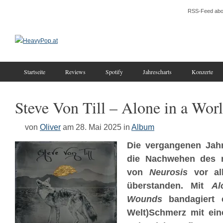
RSS-Feed abo
Startseite
Reviews
Spotify
Jahrescharts
Konzerte
Steve Von Till – Alone in a Wo
von
Oliver
am 28. Mai 2025
in
Album
Die vergangenen Jah
die Nachwehen des 
von
Neurosis
vor al
überstanden. Mit
Al
Wounds
bandagiert e
Welt)Schmerz mit ein