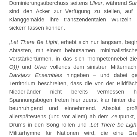
Dominierungsüberchuss seitens
Ulver
, während
Sun
sind den Acker zur Verfügung zu stellen, auf 
Klanggemälde ihre transzendentalen Wurzeln 
sickern lassen können.
‚
Let There Be Light
‚ erhebt sich nur langsam, beg
Abtasten, mit einem behutsamen, minimalistisc
Verstärkertürmen, in das sich Trompetennebel zi
O)))
und
Ulver
vollends dem sinistren Mitternac
Darkjazz Ensembles
hingeben – und dabei g
Territorium beschreiten, dass die von der Bildflä
Niederländer nicht bereits vermessen ha
Spannungsbögen treten hier zuerst klar hinter di
beunruhigend und einnehmend. Absolut groß
allerspätestens (und vor allem) ab dem Zeitpunkt
Drums in den Song rollen und ‚
Let There be Ligh
Militärhymne für Nationen wird, die eine 