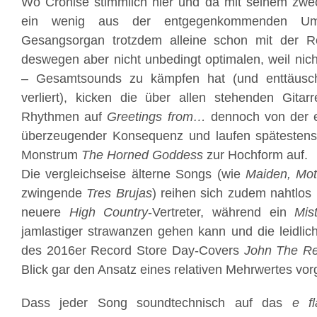
Wo Cronise stimmlich hier und da mit seinem zwec
ein wenig aus der entgegenkommenden Umg
Gesangsorgan trotzdem alleine schon mit der R
deswegen aber nicht unbedingt optimalen, weil nich
– Gesamtsounds zu kämpfen hat (und enttäusc
verliert), kicken die über allen stehenden Gitar
Rhythmen auf
Greetings from…
dennoch von der e
überzeugender Konsequenz und laufen spätesten
Monstrum
The Horned Goddess
zur Hochform auf.
Die vergleichseise älterne Songs (wie
Maiden, Mo
zwingende
Tres Brujas
) reihen sich zudem nahtlos 
neuere
High Country
-Vertreter, während ein
Mis
jamlastiger strawanzen gehen kann und die leidlich
des 2016er Record Store Day-Covers
John The Re
Blick gar den Ansatz eines relativen Mehrwertes vor
Dass jeder Song soundtechnisch auf das
e fl