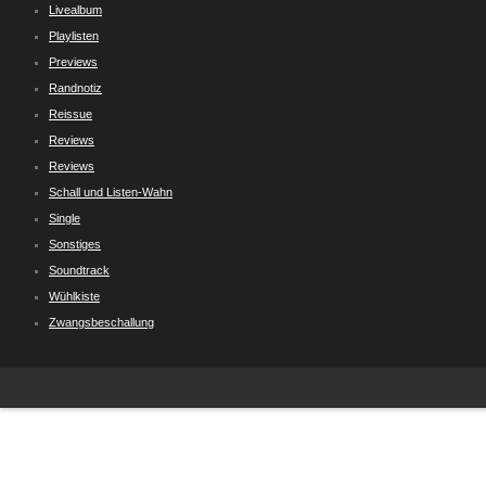
Livealbum
Playlisten
Previews
Randnotiz
Reissue
Reviews
Reviews
Schall und Listen-Wahn
Single
Sonstiges
Soundtrack
Wühlkiste
Zwangsbeschallung