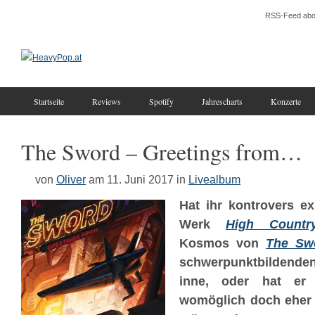
RSS-Feed abo
Startseite
Reviews
Spotify
Jahrescharts
Konzerte
The Sword – Greetings from…
von
Oliver
am 11. Juni 2017
in
Livealbum
Hat ihr kontrovers e
Werk
High Countr
Kosmos von
The Sw
schwerpunktbildende
inne, oder hat er
womöglich doch eher i