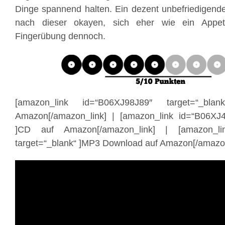
Dinge spannend halten. Ein dezent unbefriedigend
nach dieser okayen, sich eher wie ein Appet
Fingerübung dennoch.
[amazon_link id=“B06XJ98J89″ target=“_bl
Amazon[/amazon_link] | [amazon_link id=“B06XJ4
]CD auf Amazon[/amazon_link] | [amazon_li
target=“_blank“ ]MP3 Download auf Amazon[/amazon