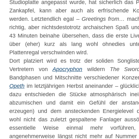
Studioplatte angepasst wurde, hat sicherlich das P
Zankapfel, kann aber auch als erfrischende 
werden. Letztendlich egal –
Greetings from…
macht
richtig, aber nichtsdestotrotz archaischen Spaß un
43 Minuten beinahe übersehen, dass die erste Liv
über (eher) kurz als lang wohl ohnedies unt
Plattenregal verschwinden wird.
Dort platziert wird es trotz der soliden Songli
Vertretern von
Apocryphon
wildern
The Swor
Bandphasen und Mitschnitte verschiedener Konzert
Opeth
im letztjährigen Herbst aneinander – glückli
dazu entschieden die Stücke atmosphärisch ine
abzumischen und damit ein Gefühl der anstan
erzeugen) und dem ansteckenden Energielevel 
wohl nicht das zuletzt gespaltene Fanlager auss
essentielle Weise einmal mehr vorführe
angenehmerweise längst nicht mehr auf Nummer 