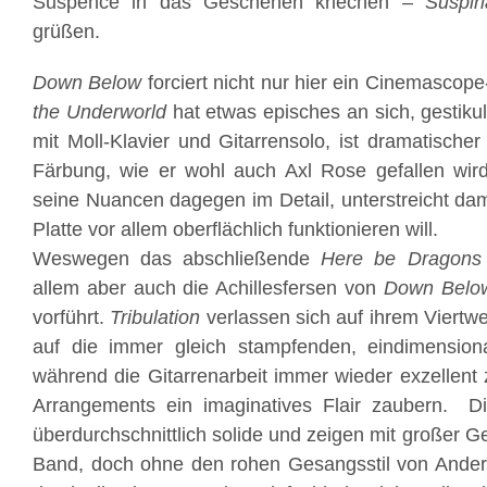
Suspence in das Geschehen kriechen –
Suspiri
grüßen.
Down Below
forciert nicht nur hier ein Cinemascope
the Underworld
hat etwas episches an sich, gestiku
mit Moll-Klavier und Gitarrensolo, ist dramatische
Färbung, wie er wohl auch Axl Rose gefallen wir
seine Nuancen dagegen im Detail, unterstreicht dam
Platte vor allem oberflächlich funktionieren will.
Weswegen das abschließende
Here be Dragons
allem aber auch die Achillesfersen von
Down Belo
vorführt.
Tribulation
verlassen sich auf ihrem Viertw
auf die immer gleich stampfenden, eindimension
während die Gitarrenarbeit immer wieder exzellent 
Arrangements ein imaginatives Flair zaubern. D
überdurchschnittlich solide und zeigen mit großer G
Band, doch ohne den rohen Gesangsstil von Ande