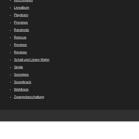
Kurzreviews
Livealbum
Playlisten
Previews
Randnotiz
Reissue
Reviews
Reviews
Schall und Listen-Wahn
Single
Sonstiges
Soundtrack
Wühlkiste
Zwangsbeschallung