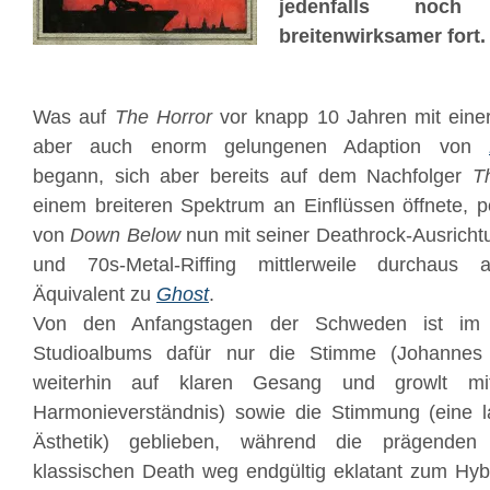
jedenfalls noch
breitenwirksamer fort.
Was auf
The Horror
vor knapp 10 Jahren mit einer 
aber auch enorm gelungenen Adaption von
begann, sich aber bereits auf dem Nachfolger
T
einem breiteren Spektrum an Einflüssen öffnete, po
von
Down Below
nun mit seiner Deathrock-Ausricht
und 70s-Metal-Riffing mittlerweile durchaus a
Äquivalent zu
Ghost
.
Von den Anfangstagen der Schweden ist im 
Studioalbums dafür nur die Stimme (Johannes 
weiterhin auf klaren Gesang und growlt mit 
Harmonieverständnis) sowie die Stimmung (eine l
Ästhetik) geblieben, während die prägenden
klassischen Death weg endgültig eklatant zum Hyb