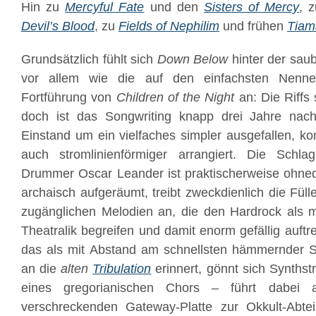
Hin zu
Mercyful Fate
und den
Sisters of Mercy
, 
Devil’s Blood
, zu
Fields of Nephilim
und frühen
Tiam
Grundsätzlich fühlt sich
Down Below
hinter der saub
vor allem wie die auf den einfachsten Nenne
Fortführung von
Children of the Night
an: Die Riffs 
doch ist das Songwriting knapp drei Jahre na
Einstand um ein vielfaches simpler ausgefallen, k
auch stromlinienförmiger arrangiert. Die Schl
Drummer Oscar Leander ist praktischerweise ohned
archaisch aufgeräumt, treibt zweckdienlich die Fül
zugänglichen Melodien an, die den Hardrock als mi
Theatralik begreifen und damit enorm gefällig auftr
das als mit Abstand am schnellsten hämmernder
an die
alten
Tribulation
erinnert, gönnt sich Synthst
eines gregorianischen Chors – führt dabei a
verschreckenden Gateway-Platte zur Okkult-Abt