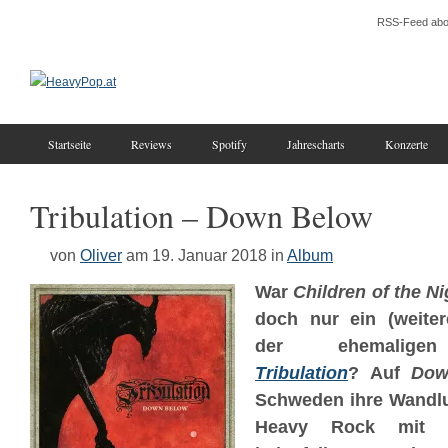
RSS-Feed abo
Startseite
Reviews
Spotify
Jahrescharts
Konzerte
Tribulation – Down Below
von
Oliver
am 19. Januar 2018
in
Album
War
Children of the Ni
doch nur ein (weite
der ehemaligen
Tribulation
? Auf
Dow
Schweden ihre Wandlu
Heavy Rock mit la