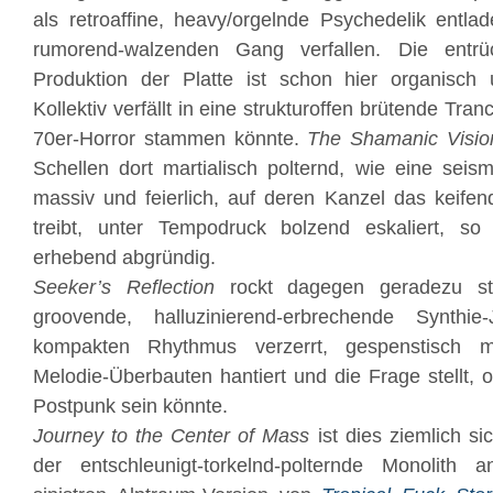
als retroaffine, heavy/orgelnde Psychedelik entlad
rumorend-walzenden Gang verfallen. Die entrüc
Produktion der Platte ist schon hier organisch u
Kollektiv verfällt in eine strukturoffen brütende Tr
70er-Horror stammen könnte.
The Shamanic Visio
Schellen dort martialisch polternd, wie eine seism
massiv und feierlich, auf deren Kanzel das keife
treibt, unter Tempodruck bolzend eskaliert, s
erhebend abgründig.
Seeker’s Reflection
rockt dagegen geradezu str
groovende, halluzinierend-erbrechende Synthie-
kompakten Rhythmus verzerrt, gespenstisch m
Melodie-Überbauten hantiert und die Frage stellt, 
Postpunk sein könnte.
Journey to the Center of Mass
ist dies ziemlich s
der entschleunigt-torkelnd-polternde Monolith