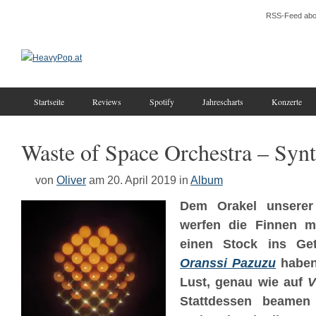
RSS-Feed abo
Startseite
Reviews
Spotify
Jahrescharts
Konzerte
Waste of Space Orchestra – Synt
von
Oliver
am 20. April 2019
in
Album
Dem Orakel unsere
werfen die Finnen 
einen Stock ins Get
Oranssi Pazuzu
haben
Lust, genau wie auf
V
Stattdessen beamen 