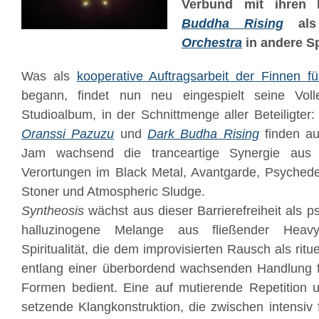
Verbund mit ihren
Buddha Rising
al
Orchestra
in andere S
Was als
kooperative Auftragsarbeit der Finnen 
begann, findet nun neu eingespielt seine Voll
Studioalbum, in der Schnittmenge aller Beteiligter
Oranssi Pazuzu
und
Dark Budha Rising
finden au
Jam wachsend die tranceartige Synergie aus
Verortungen im Black Metal, Avantgarde, Psyched
Stoner und Atmospheric Sludge.
Syntheosis
wächst aus dieser Barrierefreiheit als ps
halluzinogene Melange aus fließender Heav
Spiritualität, die dem improvisierten Rausch als rit
entlang einer überbordend wachsenden Handlung fo
Formen bedient. Eine auf mutierende Repetition 
setzende Klangkonstruktion, die zwischen intensiv f