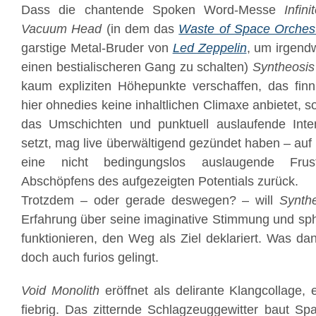
Dass die chantende Spoken Word-Messe
Infin
Vacuum Head
(in dem das
Waste of Space Orches
garstige Metal-Bruder von
Led Zeppelin
, um irgend
einen bestialischeren Gang zu schalten)
Syntheosis
kaum expliziten Höhepunkte verschaffen, das finn
hier ohnedies keine inhaltlichen Climaxe anbietet, 
das Umschichten und punktuell auslaufende Inte
setzt, mag live überwältigend gezündet haben – auf 
eine nicht bedingungslos auslaugende Frus
Abschöpfens des aufgezeigten Potentials zurück.
Trotzdem – oder gerade deswegen? – will
Synth
Erfahrung über seine imaginative Stimmung und sp
funktionieren, den Weg als Ziel deklariert. Was da
doch auch furios gelingt.
Void Monolith
eröffnet als delirante Klangcollage, 
fiebrig. Das zitternde Schlagzeuggewitter baut Sp