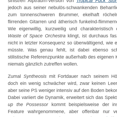
sinistren Alptraum-Version von
Tropical Fuck Sto
jedoch aus seiner nebulös-schwankenden Beharrlic
zum tonnenschweren Brummer, ekelhaft röcheln
flirrenden Gitarren und ätherisch funkelnd-flimme
Wie eigenwillig, kurzweilig und charakteristisc
Waste of Space Orchestra
klingt, ist durchaus fa
nicht in letzter Konsequenz so überwältigend, wie 
müsste. Was genau fehlt, ist dabei ebenso sch
stilistische Referenzpunkte außerhalb des eigenen 
niemals gänzlich zutreffen wollen.
Zumal
Syntheosis
mit Fortdauer nach seinem Höh
doch ein wenig schwächer wird, zwar keinen Leer
aber seine PS weniger intensiv auf den Boden bek
Dabei variiert die Dynamik, erweitert sich das Spek
up the Possessor
kommt beispielsweise der inst
Feature wahrgenommene, aber offenbar nur ve