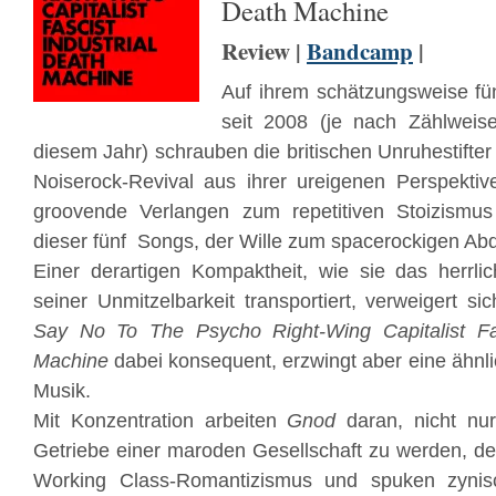
Death Machine
Review |
Bandcamp
|
Auf ihrem schätzungsweise fü
seit 2008 (je nach Zählweis
diesem Jahr) schrauben die britischen Unruhestifte
Noiserock-Revival aus ihrer ureigenen Perspektiv
groovende Verlangen zum repetitiven Stoizismus
dieser fünf Songs, der Wille zum spacerockigen Abd
Einer derartigen Kompaktheit, wie sie das herrlic
seiner Unmitzelbarkeit transportiert, verweigert s
Say No To The Psycho Right-Wing Capitalist Fas
Machine
dabei konsequent, erzwingt aber eine ähnli
Musik.
Mit Konzentration arbeiten
Gnod
daran, nicht nu
Getriebe einer maroden Gesellschaft zu werden, d
Working Class-Romantizismus und spuken zyni