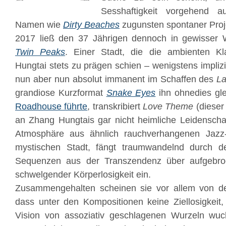
Sesshaftigkeit vorgehend au
Namen wie
Dirty Beaches
zugunsten spontaner Proje
2017 ließ den 37 Jährigen dennoch in gewisser
Twin Peaks
. Einer Stadt, die die ambienten K
Hungtai stets zu prägen schien – wenigstens impliz
nun aber nun absolut immanent im Schaffen des
La
grandiose Kurzformat
Snake Eyes
ihn ohnedies gle
Roadhouse führte
, transkribiert
Love Theme
(dieser
an Zhang Hungtais gar nicht heimliche Leidenscha
Atmosphäre aus ähnlich rauchverhangenen Jazz
mystischen Stadt, fängt traumwandelnd durch 
Sequenzen aus der Transzendenz über aufgebro
schwelgender Körperlosigkeit ein.
Zusammengehalten scheinen sie vor allem von d
dass unter den Kompositionen keine Ziellosigkeit
Vision von assoziativ geschlagenen Wurzeln wu