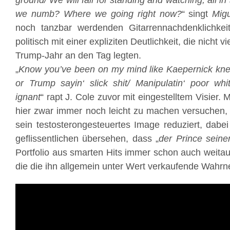
ground/ We will fall for standing and watching, all in
we numb? Where we going right now?
“ singt
Mig
noch tanzbar werdenden Gitarrennachdenklichkeit 
politisch mit einer expliziten Deutlichkeit, die nicht 
Trump-Jahr an den Tag legten.
„
Know you’ve been on my mind like Kaepernick kneeli
or Trump sayin‘ slick shit/ Manipulatin‘ poor wh
ignant
“ rapt J. Cole zuvor mit eingestelltem Visier.
hier zwar immer noch leicht zu machen versuchen
sein testosterongesteuertes Image reduziert, dab
geflissentlichen übersehen, dass „
der Prince seine
Portfolio aus smarten Hits immer schon auch weitaus
die die ihn allgemein unter Wert verkaufende Wahrn