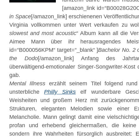
[amazon_link id=“B00028G20C“
in Space
[/amazon_link] erschienenen Veröffentlichu
Virginia vollkommen unter Wert verkaufen zu woll
slowest and most acoustic
“ Album kann all die Ver
Aimee Mann über ihr herausragendes Meiste
id=“B000056KPM“ target=“_blank“ ]
Bachelor No. 2 
the Dodo
[/amazon_link] Anfang des Jahrt
überwältigend-emotionaler Singer-Songwriter-Kost
gab.
Mental Illness
erzählt seinem Titel folgend rund
unsterbliche
Philly Sinks
elf wunderbare Geschi
Weisheiten und großem Herz mit zurückgenomme
Strukturen, eleganten Melodien sowie einer Ext
Melancholie. Mann gelingt damit eine vielschichti
profan und erhebend gleichermaßen, die keine 
sondern ihre Wahrheiten fürsorglich ausbreitet: E