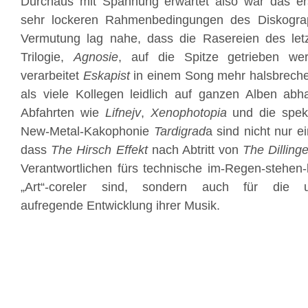
Durchaus mit Spannung erwartet also war das er
sehr lockeren Rahmenbedingungen des Diskograp
Vermutung lag nahe, dass die Rasereien des let
Trilogie,
Agnosie
, auf die Spitze getrieben wer
verarbeitet
Eskapist
in einem Song mehr halsbrecher
als viele Kollegen leidlich auf ganzen Alben abhak
Abfahrten wie
Lifnejv
,
Xenophotopia
und die spek
New-Metal-Kakophonie
Tardigrad
a
sind nicht nur ei
dass
The Hirsch Effekt
nach Abtritt von
The Dilling
Verantwortlichen fürs technische im-Regen-stehen-
„Art“-coreler sind, sondern auch für die 
aufregende Entwicklung ihrer Musik.