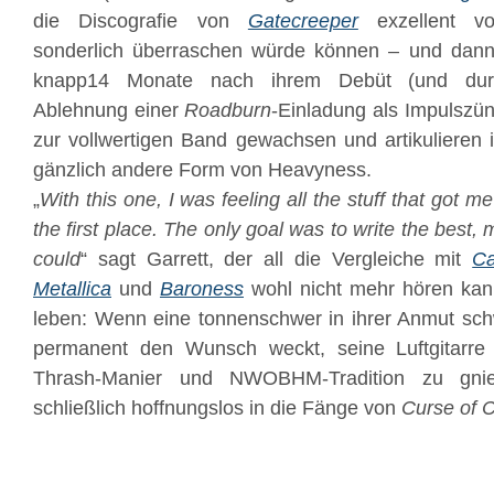
die Discografie von
Gatecreeper
exzellent vo
sonderlich überraschen würde können – und dan
knapp14 Monate nach ihrem Debüt (und dur
Ablehnung einer
Roadburn
-Einladung als Impulszü
zur vollwertigen Band gewachsen und artikulieren 
gänzlich andere Form von Heavyness.
„
With this one, I was feeling all the stuff that got m
the first place. The only goal was to write the best,
could
“ sagt Garrett, der all die Vergleiche mit
C
Metallica
und
Baroness
wohl nicht mehr hören kan
leben: Wenn eine tonnenschwer in ihrer Anmut sc
permanent den Wunsch weckt, seine Luftgitarre 
Thrash-Manier und NWOBHM-Tradition zu gni
schließlich hoffnungslos in die Fänge von
Curse of 