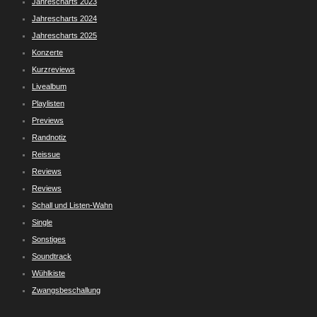
Jahrescharts 2023
Jahrescharts 2024
Jahrescharts 2025
Konzerte
Kurzreviews
Livealbum
Playlisten
Previews
Randnotiz
Reissue
Reviews
Reviews
Schall und Listen-Wahn
Single
Sonstiges
Soundtrack
Wühlkiste
Zwangsbeschallung