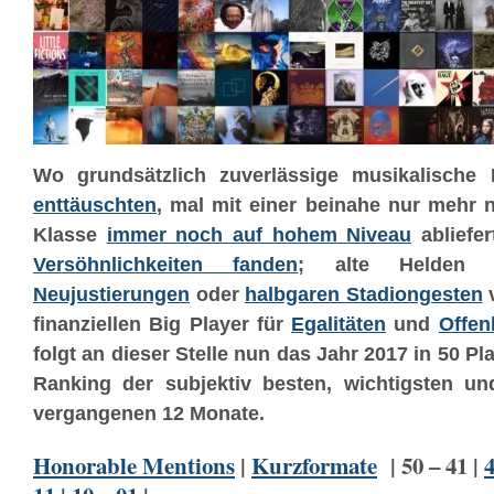
Wo grundsätzlich zuverlässige musikalische
enttäuschten
, mal mit einer beinahe nur mehr n
Klasse
immer noch auf hohem Niveau
abliefe
Versöhnlichkeiten fanden
; alte Helden 
Neujustierungen
oder
halbgaren Stadiongesten
v
finanziellen Big Player für
Egalitäten
und
Offen
folgt an dieser Stelle nun das Jahr 2017 in 50 Pl
Ranking der subjektiv besten, wichtigsten un
vergangenen 12 Monate.
Honorable Mentions
|
Kurzformate
| 50 – 41 |
4