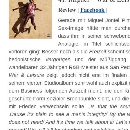
Review |
Facebook
|
Gerade mit Miguel Jontel Pi
Sex-Image hätte man durch
dass ihm in seiner schwebe
Analogie im Titel schlicht
verloren ging: Besser noch als die
Freizeit
scheint sc
hedonistische
Vergnügen
und der Müßiggang zu
wandelbaren 32 Jährigen R&B-Meister aus San Ped
War & Leisure
zeigt jedoch nicht erst im finalen
seinem vierten Studioalbum sehr wohl auch explizit d
dem Business folgenden Auszeit meint, die den Kri
geschürte Form sozialer Brennpunkte sieht, und d
mit Frieden verwechseln sollte. „
Is that the so
‚Cause it’s plain to see a man’s integrity/ By the
does not need/ And it’s time we talk about it/ Let