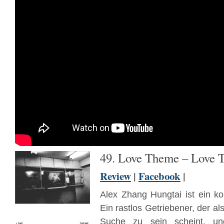
49. Love Theme – Love 
Review
|
Facebook
|
Alex Zhang Hungtai ist ein ko
Ein rastlos Getriebener, der al
Suche zu sein scheint, u