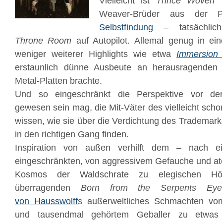
Vielleicht ist
Thrice Woven
–
Weaver-Brüder aus der
Selbstfindung
– tatsächli
Throne Room
auf Autopilot. Allemal genug in ein
weniger weiterer Highlights wie etwa
Immersion
erstaunlich dünne Ausbeute an herausragenden 
Metal-Platten brachte.
Und so eingeschränkt die Perspektive vor de
gewesen sein mag, die Mit-Väter des vielleicht sc
wissen, wie sie über die Verdichtung des Trademar
in den richtigen Gang finden.
Inspiration von außen verhilft dem – nach 
eingeschränkten, von aggressivem Gefauche und at
Kosmos der Waldschrate zu elegischen Hö
überragenden
Born
from
the
Serp
ents Eye
von Hausswolff
s außerweltliche
s Schmachten vom 
und tausendmal gehörtem Geballer zu etwas 