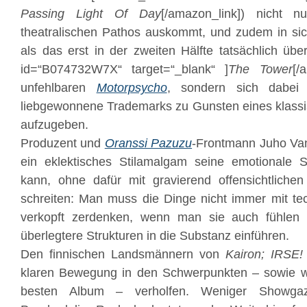
Passing Light Of Day
[/amazon_link]) nicht 
theatralischen Pathos auskommt, und zudem in sic
als das erst in der zweiten Hälfte tatsächlich üb
id=“B074732W7X“ target=“_blank“ ]
The Tower
[/
unfehlbaren
Motorpsycho
, sondern sich dabei 
liebgewonnene Trademarks zu Gunsten eines klassi
aufzugeben.
Produzent und
Oranssi Pazuzu
-Frontmann
Juho Va
ein eklektisches Stilamalgam seine emotionale
kann, ohne dafür mit gravierend offensichtliche
schreiten: Man muss die Dinge nicht immer mit tec
verkopft zerdenken, wenn man sie auch fühlen
überlegtere Strukturen in die Substanz einführen.
Den finnischen Landsmännern von
Kairon; IRSE!
klaren Bewegung in den Schwerpunkten – sowie w
besten Album – verholfen. Weniger Showgaze