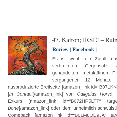
47. Kairon; IRSE! – Ruin
Review
|
Facebook
|
Es ist wohl kein Zufall, d
verbreiteten Gegensatz
gehandelten metalaffinen Pr
vergangenen 12 Monate (
ausproduzierte Breitseite [amazon_link id=“B071K
]
In Contact
[/amazon_link] von
Caligulas Horse
,
Exkurs [amazon_link id=“B072HR5LTT“ targe
Bone
[/amazon_link] oder dem unheimlich schwüls
Comeback [amazon_link id=“B01M8OD9JA“ targ