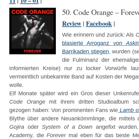
11
|
10 – 01
|
50. Code Orange – Forev
Review
|
Facebook
|
Wie erinnern und zurück: Als
C
blasierte Arroganz von
Aski
Barrikaden stiegen
, wurden (s
die Fulminanz der ehemalig
informierten Kreise) nur zu locker Vorwürfe la
vermeintlich unbekannte Band auf Kosten der Megase
wolle.
Elf Monate später wird ein Gros dieser Unkenrufe
Code Orange
mit ihrem dritten Studioalbum sc
gezogen haben: Von prominenten Fans wie
Lamb o
Blythe über andere Neuankömmlinge, die mittels de
Gojira
oder
System of a Down
angefixt wurden
Academy, die
Forever
mal eben für das beste Me