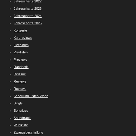
Jahrescharts 2022
Jahrescharts 2023
Jahrescharts 2024
Jahrescharts 2025
Konzerte
Kurzreviews
Livealbum
Playlisten
Previews
Randnotiz
Reissue
Reviews
Reviews
Schall und Listen-Wahn
Single
Sonstiges
Soundtrack
Wühlkiste
Zwangsbeschallung