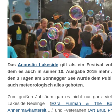
Das
Acoustic Lakeside
gilt als ein Festival vol
dem es auch in seiner 10. Ausgabe 2015 mehr a
den 3 Tagen am Sonnegger See wurde dem Publ
auch meteorologisch alles geboten.
Zum großen Jubiläum gab es nicht nur ganz viele
Lakeside-Neulinge (
Ezra Furman & The Boyf
Annenmaykantereit
,…) und -Veteranen (
Art
Brut
,
Fr