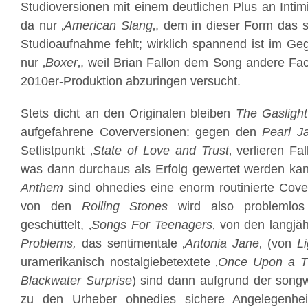
Studioversionen mit einem deutlichen Plus an Intimi
da nur ‚
American Slang
‚, dem in dieser Form das 
Studioaufnahme fehlt; wirklich spannend ist im Ge
nur ‚
Boxer
‚, weil Brian Fallon dem Song andere Face
2010er-Produktion abzuringen versucht.
Stets dicht an den Originalen bleiben
The Gasligh
aufgefahrene Coverversionen: gegen den
Pearl J
Setlistpunkt ‚
State of Love and Trust
‚ verlieren Fa
was dann durchaus als Erfolg gewertet werden ka
Anthem
sind ohnedies eine enorm routinierte Cove
von den
Rolling Stones
wird also problemlos
geschüttelt, ‚
Songs For Teenagers
‚ von den langjä
Problems,
das sentimentale ‚
Antonia Jane
‚ (von
L
uramerikanisch nostalgiebetextete ‚
Once Upon a T
Blackwater Surprise
) sind dann aufgrund der song
zu den Urheber ohnedies sichere Angelegenhe