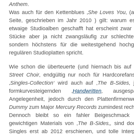
Anthem
.
Was auch für den Kettenblues ‚
She Loves You
‚ (
Seite, geschrieben im Jahr 2010 ) gilt: warum e
etwaige Studioalben geschafft hat erscheint zwar
Stücke aber ja nicht zwangsläufig zur schlec
sondern höchstens für die weitestgehend hochg
regulären Studioplatten spricht.
Wie schon die überteuerte (und hiernach bis auf 
Street Choir
‚ endgültig nur noch für Hardcorefan
‚
Singles-Collection‘
wird auch auf ‚
The B-Sides
‚ 
formkurvesteigernden ‚
Handwritten
‚ ausgesp
Angelegenheit, jedoch durch den Plattenfirmen
Dummy
zum Major
Mercury Records
zumindest rech
Dennoch bleibt so ein fahler Beigeschmack
gewichtigen Materials von ‚
The B-Sides
‚, sind do
Singles erst ab 2012 erschienen, und tolle Interp