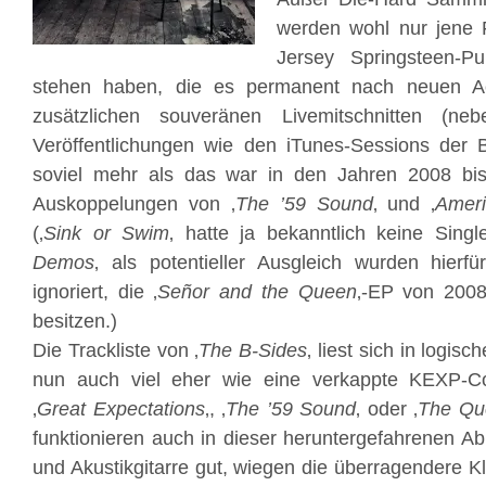
werden wohl nur jene 
Jersey Springsteen-P
stehen haben, die es permanent nach neuen Ac
zusätzlichen souveränen Livemitschnitten (ne
Veröffentlichungen wie den iTunes-Sessions der 
soviel mehr als das war in den Jahren 2008 bi
Auskoppelungen von ‚
The ’59 Sound
‚ und ‚
Amer
(‚
Sink or Swim
‚ hatte ja bekanntlich keine Single
Demos
‚ als potentieller Ausgleich wurden hierfü
ignoriert, die ‚
Señor and the Queen
‚-EP von 2008
besitzen.)
Die Trackliste von ‚
The B-Sides
‚ liest sich in logi
nun auch viel eher wie eine verkappte KEXP-Co
‚
Great Expectations
‚, ‚
The ’59 Sound
‚ oder ‚
The Qu
funktionieren auch in dieser heruntergefahrenen 
und Akustikgitarre gut, wiegen die überragendere K