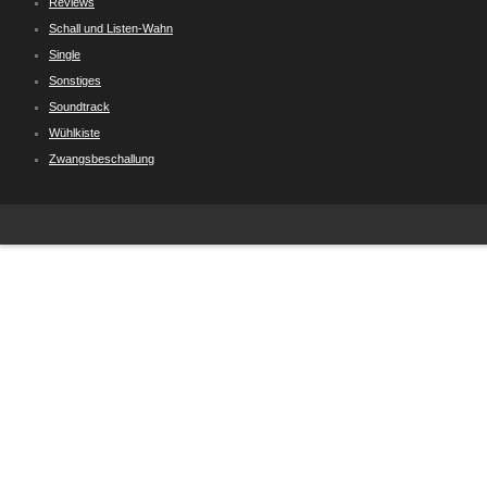
Reviews
Schall und Listen-Wahn
Single
Sonstiges
Soundtrack
Wühlkiste
Zwangsbeschallung