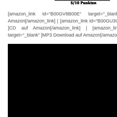
[amazon_link id=“B00GV8B00E“ target=“_bl
Amazon[/amazon_link] | [amazon_link id=“B00GU3
]CD auf Amazon[/amazon_link] | [amazon_li
target=“_blank“ ]MP3 Download auf Amazon[/amazon