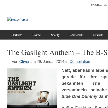
RSS-Feed abo
Startseite
Reviews
Spotify
Jahrescharts
Konzerte
The Gaslight Anthem – The B-S
von
Oliver
am 29. Januar 2014
in
Compilation
Nett, aber kaum leben
gerade für ihre spe
bekannten
The 
versammeln beinahe 
Side One Dummy
Jahr
Außer Die-Hard Sammle