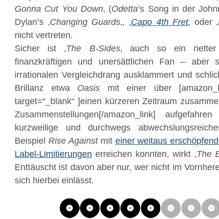
Gonna Cut You Down
‚ (
Odetta
’s Song in der John
Dylan’s ‚
Changing Guards
‚, ‚
Capo 4th Fret
‚ oder ‚
nicht vertreten.
Sicher ist ‚
The B-Sides
‚ auch so ein netter
finanzkräftigen und unersättlichen Fan – abe
irrationalen Vergleichdrang ausklammert und schlic
Brillanz etwa
Oasis
mit einer über [amazon_l
target=“_blank“ ]einen kürzeren Zeitraum zusamme
Zusammenstellungen[/amazon_link] aufgefahre
kurzweilige und durchwegs abwechslungsreich
Beispiel
Rise Against
mit
einer weitaus erschöpfen
Label-Limitierungen
erreichen konnten, wirkt ‚
The B
Enttäuscht ist davon aber nur, wer nicht im Vornhe
sich hierbei einlässt.