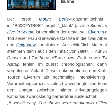
Bühne.
Der erste
Mount Eerie
-Konzertmitschni
id=“B00CFYD5B0″ target=“_blank“ ]
Live in Bloomin
Live in Seattle
ist vor allem der erste, seit
Elverum
d
Tod seiner Frau Geneviève Castrée in die zwei Alb
und
Only Now
kanalisierte. Ausschließlich Materia
stemmen dann auch den Inhalt von
(after)
– nur
Fo
Chasm
und
Toothbrush/Trash
bzw.
Earth
sowie
Tw
Astrup
fehlen im zuerst chronologischen, dann
vorgelegten Ablauf. Dieser dokumentieren den Kraft
Touren Elverum als nochmalige Intensivierun
Verarbeitungsprozess zuletzt abverlangte und kons
den Spagat zwischen intimer Privatangelegenh
Katharsis zwangsläufig barrierefrei ausleuchtet.
„
It wasn’t easy. The shows were emotionally diffic