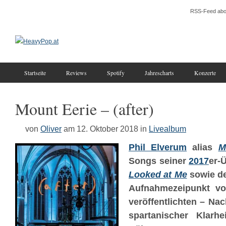
RSS-Feed abo
Startseite
Reviews
Spotify
Jahrescharts
Konzerte
Mount Eerie – (after)
von
Oliver
am 12. Oktober 2018
in
Livealbum
Phil Elverum
alias
M
Songs seiner
2017
er-
Looked at Me
sowie de
Aufnahmezeipunkt 
veröffentlichten – Na
spartanischer Klarhe