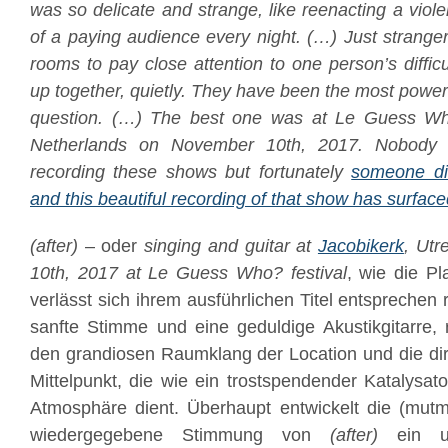
was so delicate and strange, like reenacting a viole
of a paying audience every night. (…) Just stranger
rooms to pay close attention to one person’s difficu
up together, quietly. They have been the most powerf
question. (…) The best one was at Le Guess Who?
Netherlands on November 10th, 2017. Nobody
recording these shows but fortunately
someone di
and this beautiful recording of that show has surfac
(after​)
​ – oder
singing and guitar at
Jacobikerk
, Utr
10th, 2017 at Le Guess Who? festival
, wie die Pl
verlässt sich ihrem ausführlichen Titel entsprechen 
sanfte Stimme und eine geduldige Akustikgitarre, 
den grandiosen Raumklang der Location und die dir
Mittelpunkt, die wie ein trostspendender Katalysat
Atmosphäre dient. Überhaupt entwickelt die (mutm
wiedergegebene Stimmung von
(after)
ein unw