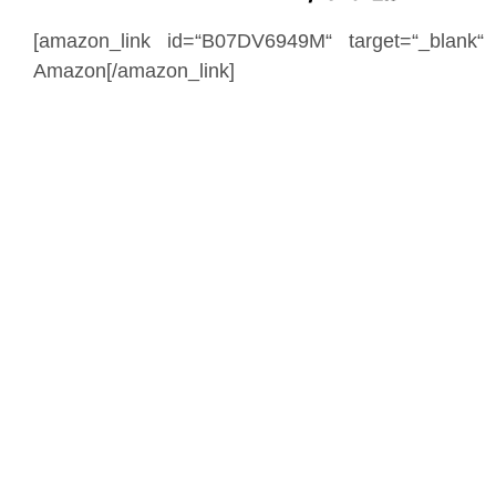
[amazon_link id=“B07DV6949M“ target=“_blank
Amazon[/amazon_link]