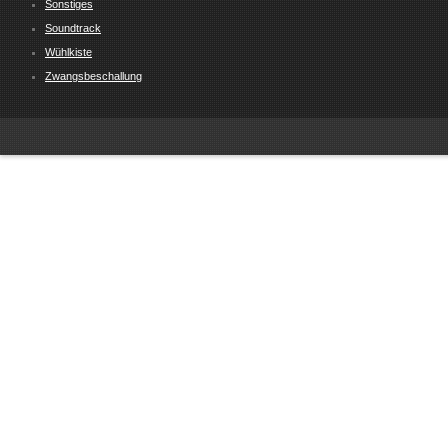
Sonstiges
Soundtrack
Wühlkiste
Zwangsbeschallung