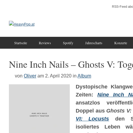
RSS-Feed abo
Startseite
Reviews
Spotify
Jahrescharts
Konzerte
Nine Inch Nails – Ghosts V: Tog
von
Oliver
am 2. April 2020
in
Album
Dystopische Klangwel
Zeiten:
Nine Inch Na
ansatzlos veröffentl
Doppel aus
Ghosts V:
VI: Locusts
den So
isoliertes Leben w