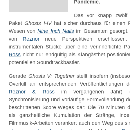
Pandemie.
Das vor knapp zwölf J
Paket
Ghosts I-IV
hat sicher durchaus für einen
Wesen von
Nine Inch Nails
im Gesamten gesorgt, v
von
Reznor
neue Perspektiven erschlossen
instrumentalen Stücke über eine verinnerlichte P
Ross
nicht nur endgültig als Klangästhet positioni
potentiellen Soundtrackbastler.
Gerade
Ghosts V: Together
stellt insofern (insbe
Overkill an entsprechenden Veröffentlichungen 
Reznor & Ross
im vergangenen Jahr) g
Synchronisierung und vorläufige Formvollendung d
beschrittenen Score-Weges dar: Die 70 Minuten de
als ganzheitliche Kumulation der Stränge, i
Filmmusik-Arbeiten verankert auch den Weg des simu