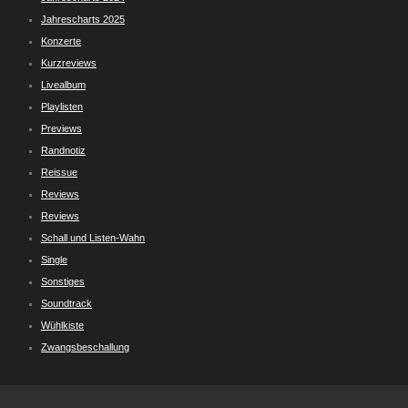
Jahrescharts 2025
Konzerte
Kurzreviews
Livealbum
Playlisten
Previews
Randnotiz
Reissue
Reviews
Reviews
Schall und Listen-Wahn
Single
Sonstiges
Soundtrack
Wühlkiste
Zwangsbeschallung