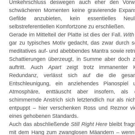
Umkehrschluss deswegen auch eher den Vorwur
schwächeren Momenten keine gravierende Expans
Gefilde anzubieten, kein essentielles Neu
selbstreferentiellen Komfortzone zu erschließen.
Gerade im Mittelteil der Platte ist dies der Fall.
With
gar zu typisches Motiv gedacht, das zwar durch s
meditatives auf- und abebbendes Mantra sowie retru
Schattierungen überzeugt, in Summe aber doch zu
auftritt. Auch
Apart
zeigt trotz immanenter K
Redundanz, verlässt sich auf die die gesa
Entschleunigung, ein anziehendes Pianospiel u
Atmosphäre, enttäuscht aber insofern, als 
schimmernde Anstrich sich letztendlich nur als nich
entpuppt – hier verschenken Ross und Reznor vie
eines gehobenen Standards.
Auch das abschließende
Still Right Here
bleibt frag
mit dem Hang zum zwanglosen Mäandern – wenn z