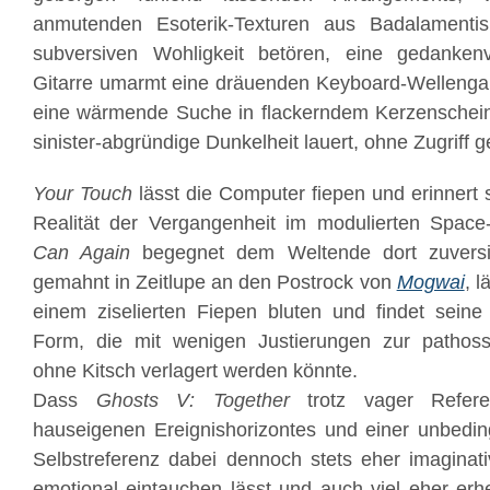
anmutenden Esoterik-Texturen aus Badalamentis
subversiven Wohligkeit betören, eine gedanken
Gitarre umarmt eine dräuenden Keyboard-Welleng
eine wärmende Suche in flackerndem Kerzenschei
sinister-abgründige Dunkelheit lauert, ohne Zugrif
Your Touch
lässt die Computer fiepen und erinnert s
Realität der Vergangenheit im modulierten Spac
Can Again
begegnet dem Weltende dort zuversi
gemahnt in Zeitlupe an den Postrock von
Mogwai
, 
einem ziselierten Fiepen bluten und findet seine 
Form, die mit wenigen Justierungen zur pathos
ohne Kitsch verlagert werden könnte.
Dass
Ghosts V: Together
trotz vager Refere
hauseigenen Ereignishorizontes und einer unbedin
Selbstreferenz dabei dennoch stets eher imaginativ
emotional eintauchen lässt und auch viel eher er