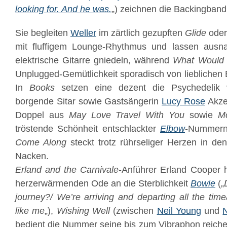
looking for. And he was.
„) zeichnen die Backingband
Sie begleiten
Weller
im zärtlich gezupften
Glide
oder
mit fluffigem Lounge-Rhythmus und lassen ausn
elektrische Gitarre gniedeln, während
What Would
Unplugged-Gemütlichkeit sporadisch von lieblichen B
In
Books
setzen eine dezent die Psychedeli
borgende Sitar sowie Gastsängerin
Lucy Rose
Akze
Doppel aus
May Love Travel With You
sowie
M
tröstende Schönheit entschlackter
Elbow
-Nummern
Come Along
steckt trotz rührseliger Herzen in d
Nacken.
Erland and the Carnivale
-Anführer Erland Cooper h
herzerwärmenden Ode an die Sterblichkeit
Bowie
(„
journey?/ We’re arriving and departing all the tim
like me
„),
Wishing Well
(zwischen
Neil Young
und
bedient die Nummer seine bis zum Vibraphon reich