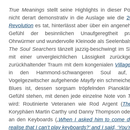
True Meanings
stellt seine Highlights in dieser 
nicht derart demonstrativ in die Auslage wie die
2
Revolution
es tat, hinterlässt aber über ein ange
Gefühl der besinnlichen Unaufgeregtheit pr
Ohrwürmer und wundervolle Kleinode als Seelenba
The Soul Searchers
tänzelt jazzig-beschwingt im Sh
mit einer unvergleichlichen Lässigkeit zurüc
zurückhaltender Traum mit dem kongenialen
Villag
in den Hammond-schwangeren Soul auf
Vogelgezwitscher aufgehende
Mayfly
ein schmeiche
Blues ist, dessen sorgsam tröpfelnden Pianokl
Gefühl stehen, mit denen jede einzelne Note von
wird: Routinierte Veteranen wie Rod Argent (
Th
Koryphäen Martin Carthy und Danny Thompson ode
an den Keyboards („
When I asked him to come do
realise that I can’t play keyboards?’ and I said, ‘You’