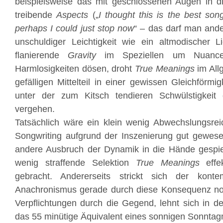
beispielsweise das mit geschlossenen Augen in di
treibende
Aspects
(„
I thought this is the best son
perhaps I could just stop now
“ – das darf man ande
unschuldiger Leichtigkeit wie ein altmodischer L
flanierende
Gravity
im Speziellen um Nuance
Harmlosigkeiten dösen, droht
True Meanings
im All
gefälligen Mittelteil in einer gewissen Gleichförmi
unter der zum Kitsch tendieren Schwülstigkeit
vergehen.
Tatsächlich wäre ein klein wenig Abwechslungsrei
Songwriting aufgrund der Inszenierung gut gewese
andere Ausbruch der Dynamik in die Hände gespie
wenig straffende Selektion
True Meanings
effe
gebracht. Andererseits strickt sich der konte
Anachronismus gerade durch diese Konsequenz noch
Verpflichtungen durch die Gegend, lehnt sich in de
das 55 minütige Äquivalent eines sonnigen Sonnta