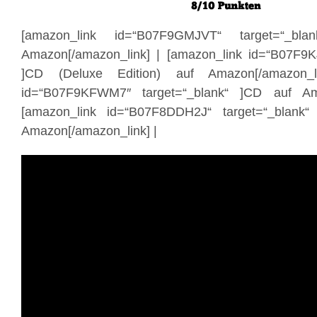
[amazon_link id=“B07F9GMJVT“ target=“_bl
Amazon[/amazon_link] | [amazon_link id=“B07F9K
]CD (Deluxe Edition) auf Amazon[/amazon_l
id=“B07F9KFWM7″ target=“_blank“ ]CD auf Ama
[amazon_link id=“B07F8DDH2J“ target=“_blank
Amazon[/amazon_link] |