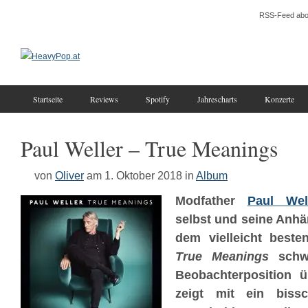
RSS-Feed abo
Startseite
Reviews
Spotify
Jahrescharts
Konzerte
Paul Weller – True Meanings
von
Oliver
am 1. Oktober 2018
in
Album
Modfather
Paul Wel
selbst und seine Anhä
dem vielleicht beste
True Meanings
schwe
Beobachterposition 
zeigt mit ein biss