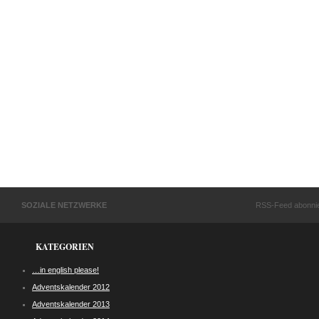
SOZIALE NETZWERKE
RSS-Feed abonni
KATEGORIEN
…in english please!
Adventskalender 2012
Adventskalender 2013