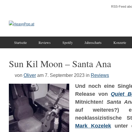
RSS-Feed abo
Startseite
Reviews
Spotify
Jahrescharts
Konzerte
Sun Kil Moon – Santa Ana
von
Oliver
am 7. September 2023
in
Reviews
Und noch eine Single
Release von
Quiet B
Mitnichten!
Santa An
auf weiteres?) 
neoklassizistische 
Mark Kozelek
unter