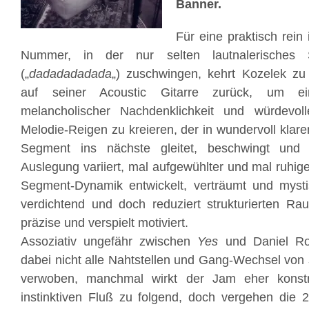
Banner.
Für eine praktisch rein
Nummer, in der nur selten lautnalerisches 
(„
dadadadadada
„) zuschwingen, kehrt Kozelek zu
auf seiner Acoustic Gitarre zurück, um ei
melancholischer Nachdenklichkeit und würdevol
Melodie-Reigen zu kreieren, der in wundervoll kla
Segment ins nächste gleitet, beschwingt und
Auslegung variiert, mal aufgewühlter und mal ruhige
Segment-Dynamik entwickelt, verträumt und mystis
verdichtend und doch reduziert strukturierten Ra
präzise und verspielt motiviert.
Assoziativ ungefähr zwischen
Yes
und Daniel Ros
dabei nicht alle Nahtstellen und Gang-Wechsel von
verwoben, manchmal wirkt der Jam eher konstru
instinktiven Fluß zu folgend, doch vergehen die 2