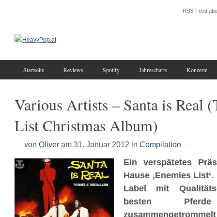
RSS-Feed abo
Startseite
Reviews
Spotify
Jahrescharts
Konzerte
Various Artists – Santa is Real
List Christmas Album)
von
Oliver
am 31. Januar 2012
in
Compilation
Ein verspätetes Prä
Hause ‚Enemies List‘
Label mit Qualitäts
besten Pfer
zusammengetrommelt 