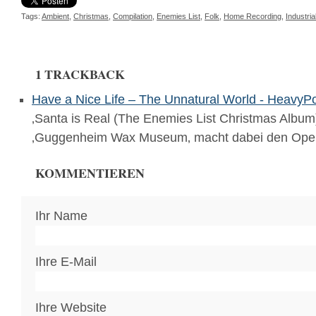
Tags:
Ambient
,
Christmas
,
Compilation
,
Enemies List
,
Folk
,
Home Recording
,
Industria
1 TRACKBACK
Have a Nice Life – The Unnatural World - HeavyP
‚Santa is Real (The Enemies List Christmas Album
‚Guggenheim Wax Museum‚ macht dabei den Ope
KOMMENTIEREN
Ihr Name
Ihre E-Mail
Ihre Website