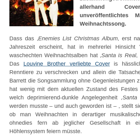
allerhand Cove
unveröffentlichtes 
Weihnachtssong.
Dass das ‚
Enemies List Christmas Album
‚ erst n
Jahreszeit erscheint, hat in mehrerlei Hinsich
waschechten Weihnachtsalben hat ‚
Santa is Real
‚
Das
Louvine Brother verliebte Cover
is hässli
Renntiere zu verschrecken und allein die Tatsach
Barrett die Songsammlung ohne Gegenleistungen 
hat wenig mit dem aktuellen Zustand des Festes
welch deprimierend-dunkle Angelegenheit ‚
Santa 
werden musste – und auch geworden ist – , stellt s
ob man Weihnachten in derartiger musikalisch
ohnedies fern ab jeglicher Gesellschaft in e
Höhlensystem feiern müsste.