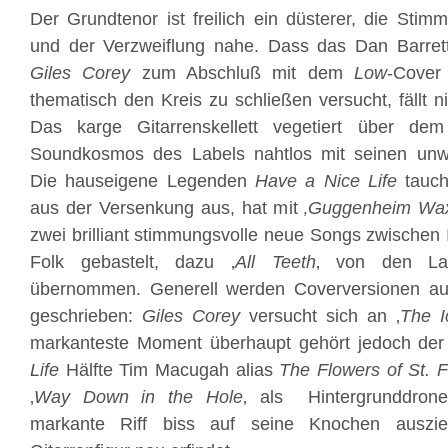
Der Grundtenor ist freilich ein düsterer, die Stim
und der Verzweiflung nahe. Dass das Dan Barrett
Giles Corey
zum Abschluß mit dem
Low
-Cover 
thematisch den Kreis zu schließen versucht, fällt
Das karge Gitarrenskellett vegetiert über dem
Soundkosmos des Labels nahtlos mit seinen unw
Die hauseigene Legenden
Have a Nice Life
tauch
aus der Versenkung aus, hat mit
‚Guggenheim W
zwei brilliant stimmungsvolle neue Songs zwischen 
Folk gebastelt, dazu ‚
All Teeth
‚ von den La
übernommen. Generell werden Coverversionen auf
geschrieben:
Giles Corey
versucht sich an ‚
The I
markanteste Moment überhaupt gehört jedoch de
Life
Hälfte Tim Macugah alias
The Flowers of St. F
‚
Way Down in the Hole
‚ als Hintergrunddrone 
markante Riff biss auf seine Knochen auszi