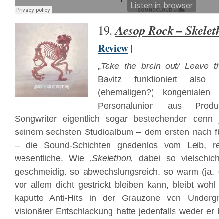
Aesop Rock – Skelet
19.
Review
|
„
Take the brain out/ Leave t
Bavitz funktioniert als
(ehemaligen?) kongenialen
Personalunion aus Prod
Songwriter eigentlich sogar bestechender denn
seinem sechsten Studioalbum – dem ersten nach f
– die Sound-Schichten gnadenlos vom Leib, re
wesentliche. Wie ‚
Skelethon
‚ dabei so vielschic
geschmeidig, so abwechslungsreich, so warm (ja, 
vor allem dicht gestrickt bleiben kann, bleibt woh
kaputte Anti-Hits in der Grauzone von Underg
visionärer Entschlackung hatte jedenfalls weder er