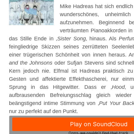
Mike Hadreas hat sich endlic
wunderschönes, unheimlich
aufzunehmen. Beginnend be
verträumten Pianoakkorden in 
das Stille Ende in ‚
Sister Song
‚ hinaus. Als
Perfu
feingliedrige Skizzen seines zerrütteten Seelenle
einer trügerischen Schönheit von innen heraus. 
and the Johnsons
oder Sufjan Stevens sind schnell
Kern jedoch nie. Elfmal ist Hadreas praktisch zu
Gesten und affektierte Effekthascherei, nur ei
Sprung in das Hitgewitter. Dass er ‚
Hood
‚ u
aufbrausenden Befreiungsschlag gleich wieder
beängstigend intime Stimmung von ‚
Put Your Back
nur zu perfekt auf den Punkt.