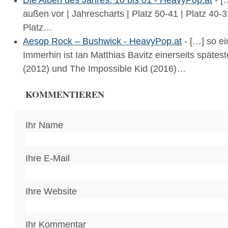
Die Alben des Jahres: 10 bis 01 - HeavyPop.at
- [
außen vor | Jahrescharts | Platz 50-41 | Platz 40-31
Platz…
Aesop Rock – Bushwick - HeavyPop.at
- […] so ei
Immerhin ist Ian Matthias Bavitz einerseits spätes
(2012) und The Impossible Kid (2016)…
KOMMENTIEREN
Ihr Name
Ihre E-Mail
Ihre Website
Ihr Kommentar