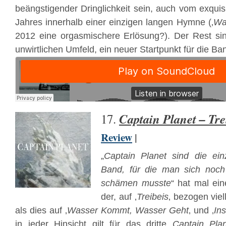
beängstigender Dringlichkeit sein, auch vom exqui
Jahres innerhalb einer einzigen langen Hymne (‚
Wa
2012 eine orgasmischere Erlösung?). Der Rest si
unwirtlichen Umfeld, ein neuer Startpunkt für die Ba
Captain Planet – Tre
17.
Review
|
„
Captain Planet sind die ein
Band, für die man sich noch
schämen musste
“ hat mal ein
der, auf ‚
Treibeis
‚ bezogen vie
als dies auf ‚
Wasser Kommt, Wasser Geht
‚ und ‚
In
in jeder Hinsicht gilt für das dritte
Captain Pla