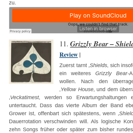
zu.
Grizzly Bear – Shiel
11.
Review
|
Zuerst tarnt ‚
Shields
‚ sich inso
ein weiteres
Grizzly Bear-
A
wollen. Nach den überrage
‚
Yellow House
‚ und dem über
‚
Veckatimest
‚ werden so Erwartungshaltungen e
untertaucht. Dass das vierte Album der Band eb
Grower ist, offenbart sich spätestens, wenn ‚
Shiel
Dauerrotation verschwinden will. Als logische K
zehn Songs früher oder später zum bisher rundes