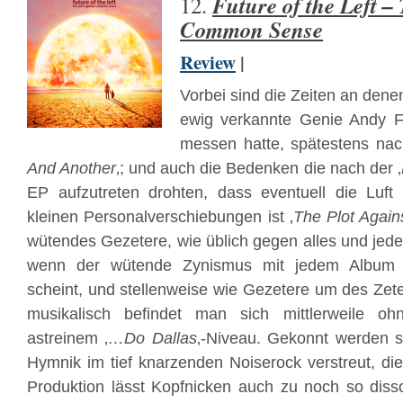
Future of the Left –
12.
Common Sense
Review
|
Vorbei sind die Zeiten an den
ewig verkannte Genie Andy 
messen hatte, spätestens nac
And Another
‚; und auch die Bedenken die nach der ‚
EP aufzutreten drohten, dass eventuell die Luft 
kleinen Personalverschiebungen ist ‚
The Plot Agai
wütendes Gezetere, wie üblich gegen alles und je
wenn der wütende Zynismus mit jedem Album p
scheint, und stellenweise wie Gezetere um des Zete
musikalisch befindet man sich mittlerweile o
astreinem ‚
…Do Dallas
‚-Niveau. Gekonnt werden s
Hymnik im tief knarzenden Noiserock verstreut, die
Produktion lässt Kopfnicken auch zu noch so diss