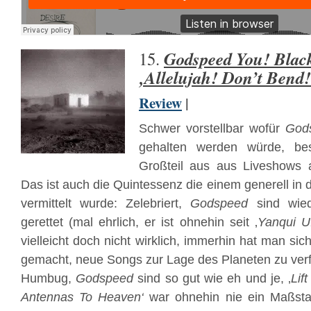
Godspeed You! Blac
15.
‚Allelujah! Don’t Bend
Review
|
Schwer vorstellbar wofür
God
gehalten werden würde, be
Großteil aus aus Liveshows a
Das ist auch die Quintessenz die einem generell in
vermittelt wurde: Zelebriert,
Godspeed
sind wied
gerettet (mal ehrlich, er ist ohnehin seit ‚
Yanqui U
vielleicht doch nicht wirklich, immerhin hat man sic
gemacht, neue Songs zur Lage des Planeten zu ver
Humbug,
Godspeed
sind so gut wie eh und je, ‚
Lif
Antennas To Heaven‘
war ohnehin nie ein Maßsta