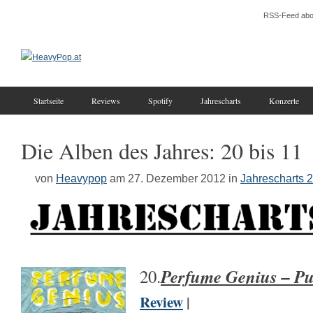
RSS-Feed abo
Startseite
Reviews
Spotify
Jahrescharts
Konzerte
Die Alben des Jahres: 20 bis 11
von
Heavypop
am 27. Dezember 2012
in
Jahrescharts 
Perfume Genius – Pu
20.
Review
|