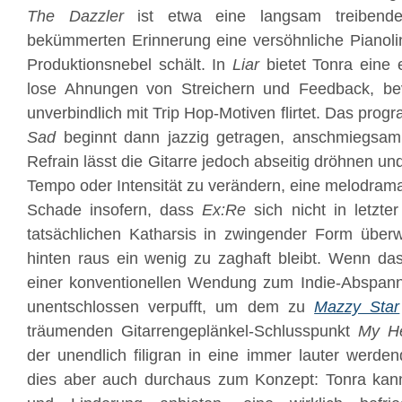
The Dazzler
ist etwa eine langsam treibende
bekümmerten Erinnerung eine versöhnliche Pianoli
Produktionsnebel schält. In
Liar
bietet Tonra eine 
lose Ahnungen von Streichern und Feedback, be
unverbindlich mit Trip Hop-Motiven flirtet. Das prog
Sad
beginnt dann jazzig getragen, anschmiegsam 
Refrain lässt die Gitarre jedoch abseitig dröhnen un
Tempo oder Intensität zu verändern, eine melodram
Schade insofern, dass
Ex:Re
sich nicht in letzte
tatsächlichen Katharsis in zwingender Form überw
hinten raus ein wenig zu zaghaft bleibt. Wenn da
einer konventionellen Wendung zum Indie-Abspann 
unentschlossen verpufft, um dem zu
Mazzy Star
träumenden Gitarrengeplänkel-Schlusspunkt
My He
der unendlich filigran in eine immer lauter werdende
dies aber auch durchaus zum Konzept: Tonra ka