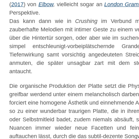
(
2017
) von
Elbow
,
vielleicht sogar an
London Gram
Perspektive.
Das kann dann wie in
Crushing
im Verbund mi
zauberhafte Melodien mit intimer Geste zu einem 
über die Hintertür sorgen, oder aber wie im suche
simpel entschleunigt-vorbeiplätschernde Gr
Tiefenwirkung samt vorsichtig angedeuteten Stre
anmuten, die später unsagbar zart mit dem st
antaucht.
Die organische Produktion der Platte setzt die Phy
greifbar werdend unter einem melancholisch darben
forciert eine homogene Ästhetik und einnehmende 
so zu einer wunderbar traurigen Platte, die in ihr
oder Selbstmitleid badet, zudem niemals absäuft, 
Nuancen immer wieder neue Facetten und fein
auftauchen lässt, durch die das subtil-dezente Songwr