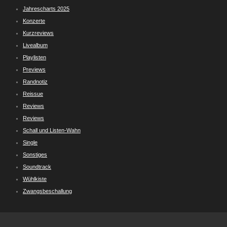
Jahrescharts 2025
Konzerte
Kurzreviews
Livealbum
Playlisten
Previews
Randnotiz
Reissue
Reviews
Reviews
Schall und Listen-Wahn
Single
Sonstiges
Soundtrack
Wühlkiste
Zwangsbeschallung