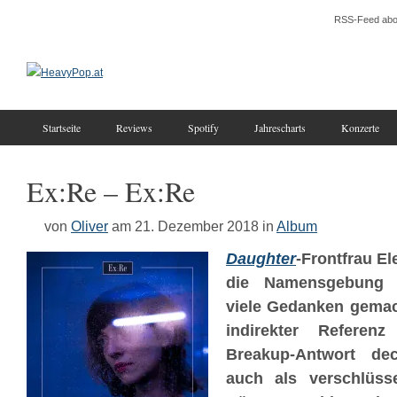
RSS-Feed abo
Startseite
Reviews
Spotify
Jahrescharts
Konzerte
Ex:Re – Ex:Re
von
Oliver
am 21. Dezember 2018
in
Album
Daughter
-Frontfrau El
die Namensgebung i
viele Gedanken gema
indirekter Referenz
Breakup-Antwort dech
auch als verschlüsse