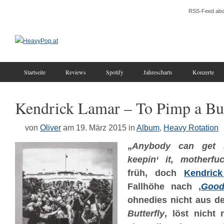
RSS-Feed abo
Startseite
Reviews
Spotify
Jahrescharts
Konzerte
Kendrick Lamar – To Pimp a But
von
Oliver
am 19. März 2015
in
Album
,
Heavy Rotation
„
Anybody can get i
keepin‘ it, motherfu
früh, doch
Kendric
Fallhöhe nach ‚
Good
ohnedies
nicht aus d
Butterfly
‚ löst nicht 