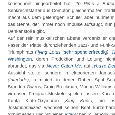
konsequent hingearbeitet hat. ‚
To Pimp a Butterf
Senkrechtstarter aus Compton gleichermaßen Traditi
macht aus dem gelehrigen Schüler aber nunmehr 
das Genre, der immer noch Impulse aufsaugt, nun j
Denkanstöße gibt.
Auf der rein musikalischen Ebene verdankt er di
Faser der Platte durchziehenden Jazz- und Funk
Triumphirats
Flying Lotus
(
sehr spendierfreudig
)
,
T
Washington
, deren Produktion und Leitung nic
abrundet, das via ‚
Never Catch Me
‚ auf ‚
You’re De
Aussicht stellte, sondern in elaborierten Jamse
(Interlude)
‚ kulminiert, in denen Robert Sput Sea
Brandon Owens
,
Craig Brockman, Marlon Williams u
virtuosen Freejaaz-Muskeln spielen lassen. Kurz 
Kunta Kinte-Oxymoron ‚
King Kunte
‚ ein as
‚
Institutionalized
‚ wechselt seinen Beat kurzerha
Schlafwagen der mit einer
Bilal
’schen Killerhookl