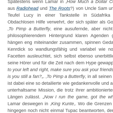
Spätestens wenn Lamar in ‚
How Much a Dollar C
aus
Radiohead
und
The Roots
?) von Uncle Sam un
Teufel Lucy in einer Tankstelle in Südafrik
Obdachlosen Hilfe verwehrt, der sich später als Got
‚
To Pimp a Butterfly
‚ eine ausufernde, aber nich
philosophierendem Hintergrund klaren Agenden 
hängen eng miteinander zusammen, spinnen Geda
Kenrdick so wandlungsfähig und variabel wie no
Facetten ausleuchtet, sich selbst ebenso unerbittli
seine Hörer und für die Zeit nach dem Hype gewappn
to your left and right, make sure you ask your friends
is you still a fan?
„. ‚
To Pimp a Butterfly
‚ in all sein
ist dabei eine so detailierte wie gedankenvolle und
unterhaltsame Mission, die trotz ihrer ambitioniert
Längen zulässt. „
Now I run the game, got the who
Lamar deswegen in ‚
King Kunte
‚. Wo die Grenzen 
hingegen noch nicht einmal Tupac beantworten, d