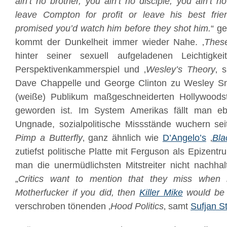
ain’t no brother, you ain’t no disciple, you ain’t n
leave Compton for profit or leave his best frien
promised you’d watch him before they shot him.
“ ge
kommt der Dunkelheit immer wieder Nahe. ‚
Thes
hinter seiner sexuell aufgeladenen Leichtigke
Perspektivenkammerspiel und ‚
Wesley’s Theory
‚ 
Dave Chappelle und George Clinton zu Wesley Sn
(weiße) Publikum maßgeschneiderten Hollywoods
geworden ist. Im System Amerikas fällt man eb
Ungnade, sozialpolitische Missstände wuchern sei
Pimp a Butterfly
‚ ganz ähnlich wie
D’Angelo’s
‚
Bla
zutiefst politische Platte mit Ferguson als Epizentr
man die unermüdlichsten Mitstreiter nicht nachha
„
Critics want to mention that they miss when 
Motherfucker if you did, then
Killer Mike
would be 
verschroben tönenden ‚
Hood Politics
‚ samt
Sufjan S