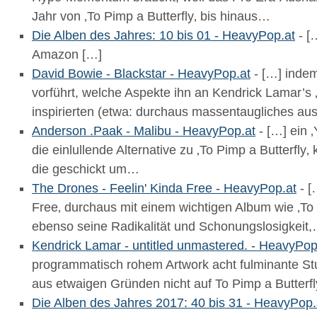
Jahr von ‚To Pimp a Butterfly‚ bis hinaus…
Die Alben des Jahres: 10 bis 01 - HeavyPop.at
- [
Amazon […]
David Bowie - Blackstar - HeavyPop.at
- […] indem
vorführt, welche Aspekte ihn an Kendrick Lamar’s ‚
inspirierten (etwa: durchaus massentaugliches a
Anderson .Paak - Malibu - HeavyPop.at
- […] ein ‚
die einlullende Alternative zu ‚To Pimp a Butterfly‚ kl
die geschickt um…
The Drones - Feelin' Kinda Free - HeavyPop.at
- [
Free‚ durchaus mit einem wichtigen Album wie ‚To P
ebenso seine Radikalität und Schonungslosigkeit
Kendrick Lamar - untitled unmastered. - HeavyPop
programmatisch rohem Artwork acht fulminante St
aus etwaigen Gründen nicht auf To Pimp a Butterfl
Die Alben des Jahres 2017: 40 bis 31 - HeavyPop.