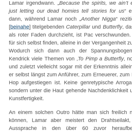
Lamar irgendwann. „
Because the spirits, we ain’t 
just letting our dead homies tell stories for us
“ 
dann, während Lamar noch „
Another Nigga
“ rezi
[
beinahe
] titelgebenden
Caterpillar
und
Butterfly
, d
als roter Faden durchzieht, ist Pac verschwunden
für sich selbst finden, alleine in der Vergangenheit z
Wodurch sich dann auch der Spannungsbogen d
Kendrick viele Themen von ‚
To Pimp a Butterfly
‚ n
und zuletzt vielleicht sogar mit der Erkenntnis alle
er selbst längst zum Anführer, zum Erneuerer, zum 
Hop aufgestiegen ist. Keine genretypische Arroga
sondern unter die Haut gehende Nachdenklichkeit u
Kunstfertigkeit.
An einem solchen Outro hätte man sich freilich n
können, Lamar aber meistert den Drahtseilakt
Aussprache in den über 60 zuvor heraufbe