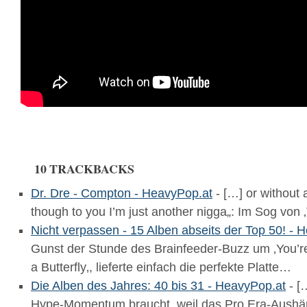
10 TRACKBACKS
Dr. Dre - Compton - HeavyPop.at
- […] or without 
though to you I’m just another nigga„: Im Sog von 
Nicht verpassen - 15 Alben abseits der Top 50! - 
Gunst der Stunde des Brainfeeder-Buzz um ‚You’r
a Butterfly‚, lieferte einfach die perfekte Platte…
Die Alben des Jahres: 40 bis 31 - HeavyPop.at
- [
Hype-Momentum braucht, weil das Pro Era-Aushän