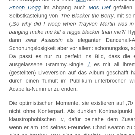
Snoop Dogg
im Abgang auch
Mos Def
gefallen 
Selbstkasteiung von ‚
The Blacker the Berry
‚ mit se
(„
So why did I weep when Trayvon Martin was in
banging make me kill a nigga blacker than me?
/ Hy
dann zwar
Assassin
als eleganten Dancehall-As
Schonungslosigkeit aber vor allem: schonungslos, sc
Da passt es nur zu perfekt ins Bild, dass die ei
ausgelassene Grammy-Single ‚
i
‚ es mit all ihr
(gestellten) Liveversion auf das Album geschafft h
durch einen Tumult im Publikum unterbrochen wi
Acapella-Nummer zu enden.
Die optimistischen Momente, sie existieren auf ‚
To 
nicht ohne Konterpart. Als dunklen Kontrastpunkt 
klaustrophobischen ‚
u
‚ dafür beinahe dem Zusa
wenn er am Tod seines Freundes Chad Keaton zu z