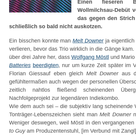
Einen fieseren 
Wollmilchsau-Debüt 
das gegen den Strich
schließlich so bald nicht auskotzen.
Ein bisschen konnte man
Melt Downer
ja eigentlic
verlieren, bevor das Trio wirklich in die Gänge kam.
über drei Jahre her, dass
Wolfgang Möstl
und Mario 
Batteries
beerdigten
, nur um kurze Zeit später im
Florian Giessauf eben gleich
Melt Downer
aus d
gefühltermaßen auch wegen der personellen Übers
zeitlich nahtlos fließend scheinenden Überg
Nachfolgeprojekt zur legendären Indiekombo.
Wie dem auch sei – die subjektiv lang scheinende W
Tonträger-Lebenszeichen sieht man
Melt Downer
n
Weniger deswegen, weil Möstl in den vergangenen
to Guy
am Produzentenstuhl, [im Verbund mit Zangl