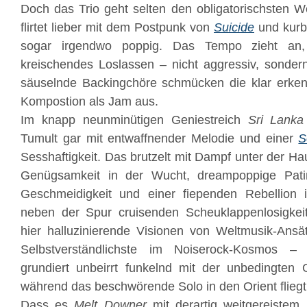
Doch das Trio geht selten den obligatorischsten 
flirtet lieber mit dem Postpunk von
Suicide
und kurbe
sogar irgendwo poppig. Das Tempo zieht an
kreischendes Loslassen – nicht aggressiv, sonder
säuselnde Backingchöre schmücken die klar erke
Kompostion als Jam aus.
Im knapp neunminütigen Geniestreich
Sri Lanka
Tumult gar mit entwaffnender Melodie und einer
S
Sesshaftigkeit. Das brutzelt mit Dampf unter der H
Genügsamkeit in der Wucht, dreampoppige Pati
Geschmeidigkeit und einer fiependen Rebellion
neben der Spur cruisenden Scheuklappenlosigkei
hier halluzinierende Visionen von Weltmusik-Ansä
Selbstverständlichste im Noiserock-Kosmos –
grundiert unbeirrt funkelnd mit der unbedingten 
während das beschwörende Solo in den Orient fliegt
Dass es
Melt Downer
mit derartig weitgereiste