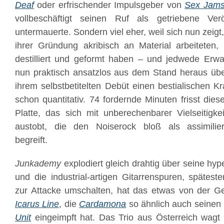
Deaf
oder erfrischender Impulsgeber von
Sex Jam
vollbeschäftigt seinen Ruf als getriebene Verö
untermauerte. Sondern viel eher, weil sich nun zeigt
ihrer Gründung akribisch an Material arbeiteten,
destilliert und geformt haben – und jedwede Erwa
nun praktisch ansatzlos aus dem Stand heraus über
ihrem selbstbetitelten Debüt einen bestialischen Kra
schon quantitativ. 74 fordernde Minuten frisst die
Platte, das sich mit unberechenbarer Vielseitigk
austobt, die den Noiserock bloß als assimili
begreift.
Junkademy
explodiert gleich drahtig über seine hy
und die industrial-artigen Gitarrenspuren, späte
zur Attacke umschalten, hat das etwas von der Gef
Icarus Line
, die
Cardamona
so ähnlich auch seinen
Unit
eingeimpft hat. Das Trio aus Österreich wagt