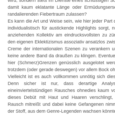
wird, sondern stets im Dienste eines schlüssigen So
damit kaum eklatante Länge oder Ermüdungsers
randalierenden Fiebertraum zulassen?
Es kann die Art und Weise sein, wie hier jeder Part
individualistisch für austickende Highlights sorgt
anziehenden Kollektiv am eindrucksvollsten zu zü
den eigenen Eklektizismus assoziativ ansatzlos zw
Creme der internationalen Szenen zu verankern 
keine andere Band da draußen zu klingen. Eventuell
hier (Schmerz)Grenzen genüsslich ausgelotet we
trotzdem (oder gerade deswegen) vor allem Bock o
Vielleicht ist es auch vollkommen unnötig sich die
Denn sicher ist nur, dass derartige Analy
eineinviertelstündigen Rausches ohnedies kaum vo
dieses Debüt mit Haut und Haaren verschlingt, i
Rausch mitreißt und dabei keine Gefangenen nimmt
der Stoff, aus dem Genre-Legenden wachsen könnt