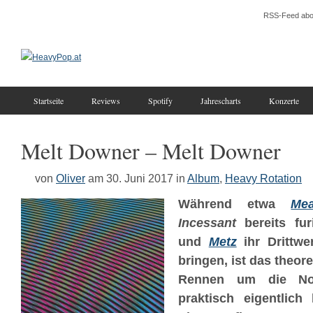
RSS-Feed abo
Startseite
Reviews
Spotify
Jahrescharts
Konzerte
Melt Downer – Melt Downer
von
Oliver
am 30. Juni 2017
in
Album
,
Heavy Rotation
Während etwa
Me
Incessant
bereits fur
und
Metz
ihr Drittwer
bringen, ist das theor
Rennen um die Noi
praktisch eigentlich 