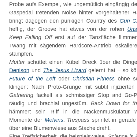
Probe aufs Exempel, wie ungemütlich eingängig de
Gaspedal tretenden Noise hinter vorgehaltener 
bringt dagegen den punkigen Country des
Gun C
heftig, der Groove hat etwas von der rohen
Uns
Keep Falling Off
erst auf der Tanzfläche flimme
Twang mit sägendem Hardcore-Antrieb eskalier
stampfen.
Mutter
schüttet einen Kübel Dreck über die Din
Denison
und
The Jesus Lizard
gelernt hat – so k
Future of the Left
oder
Christian Fitness
ohne sei
klingen: Nach Proto-Grunge mit subtil injizierte
Gathering
fackelt als schmissiger Stop and Go-Pu
räudig und brachial ungestüm.
Back Down for th
hämmert sein Riff in die Nackenmuskulatur we
Momente der
Melvins
,
Trespass
sprintet in gerad
über eine Blumenwiese aus Stacheldraht.
Eine Treffsicherheit, die beispielsweise
Science is F