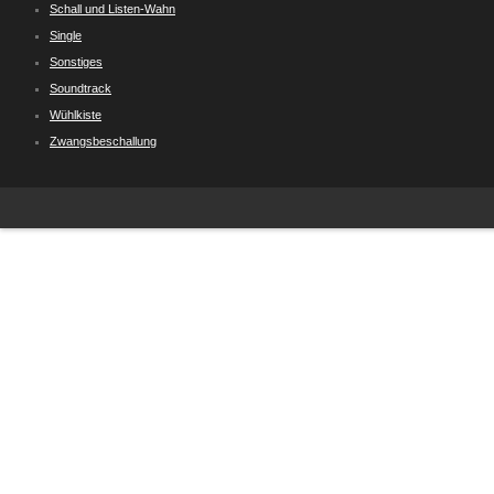
Schall und Listen-Wahn
Single
Sonstiges
Soundtrack
Wühlkiste
Zwangsbeschallung