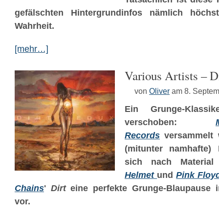
gefälschten Hintergrundinfos nämlich höchs
Wahrheit.
[mehr…]
Various Artists – D
von
Oliver
am 8. Septem
Ein Grunge-Klass
verschoben:
Records
versammelt w
(mitunter namhafte)
sich nach Materia
Helmet
und
Pink Floy
Chains
'
Dirt
eine perfekte Grunge-Blaupause 
vor.