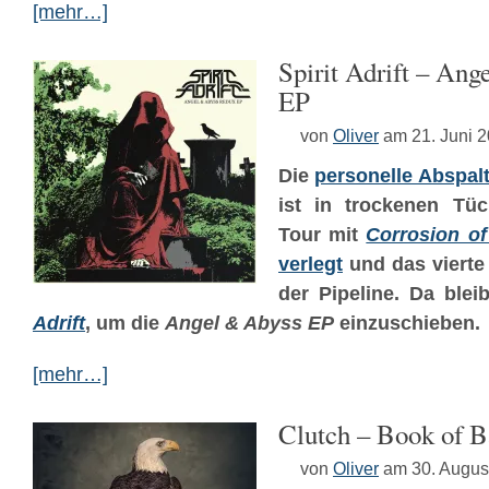
[mehr…]
Spirit Adrift – An
EP
von
Oliver
am 21. Juni 
Die
personelle Abspal
ist in trockenen Tüc
Tour mit
Corrosion of
verlegt
und das vierte
der Pipeline. Da blei
Adrift
, um die
Angel & Abyss EP
einzuschieben.
[mehr…]
Clutch – Book of B
von
Oliver
am 30. Augus