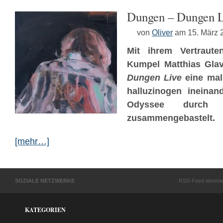
Dungen – Dungen L
von
Oliver
am 15. März 
Mit ihrem Vertraute
Kumpel Matthias Gl
Dungen Live
eine mal 
halluzinogen ineina
Odyssee durch 
zusammengebastelt.
[mehr…]
SOZIALE NETZWERKE
RSS-Feed abonni
KATEGORIEN