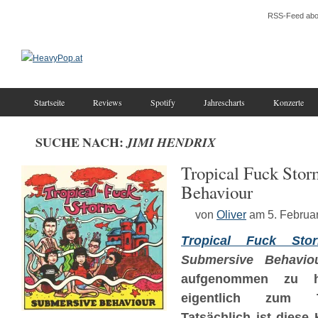
RSS-Feed abo
Startseite
Reviews
Spotify
Jahrescharts
Konzerte
SUCHE NACH:
JIMI HENDRIX
Tropical Fuck Stor
Behaviour
von
Oliver
am 5. Februa
Tropical Fuck Sto
Submersive Behavio
aufgenommen zu h
eigentlich zum T
Tatsächlich ist diese