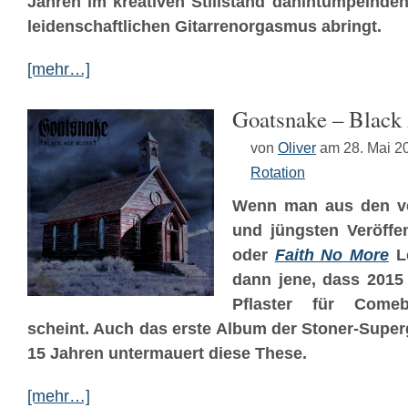
Jahren im kreativen Stillstand dahintümpelnde
leidenschaftlichen Gitarrenorgasmus abringt.
[mehr…]
Goatsnake – Black
von
Oliver
am 28. Mai 2
Rotation
Wenn man aus den v
und jüngsten Veröff
oder
Faith No More
Le
dann jene, dass 2015
Pflaster für Come
scheint. Auch das erste Album der Stoner-Supe
15 Jahren untermauert diese These.
[mehr…]