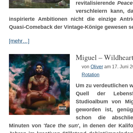
revitalisierende
Peace
verschleiern kann, da
inspirierte Ambitionen nicht die einzige Antr
Quasi-Comeback der Vintage-Könige gewesen se
[mehr…]
Miguel – Wildhear
von
Oliver
am 17. Juni 
Rotation
Um zu verdeutlichen we
Quell der Lebens
Studioalbum von Mig
geworden ist, genüge
schon die abschlie
Minuten von '
face the sun
', in denen der Kalif