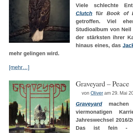
Viele schlechte En
Clutch
für
Book of 
getroffen. Viel eh
Studioalbum von Neil 
der stärksten ihrer K
hinaus eines, das
Jac
mehr gelingen wird.
[mehr…]
Graveyard – Peace
von
Oliver
am 29. Mai 2
Graveyard
machen 
viermonatigen Karr
Jahreswechsel 2016/20
Das ist fein -